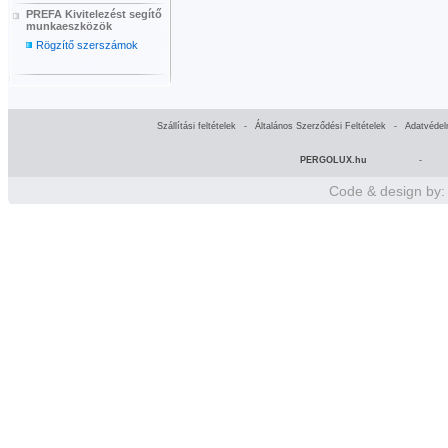
PREFA Kivitelezést segítő
munkaeszközök
Rögzítő szerszámok
Szállítási feltételek
-
Általános Szerződési Feltételek
-
Adatvédel
PERGOLUX.hu
-
Code & design by: