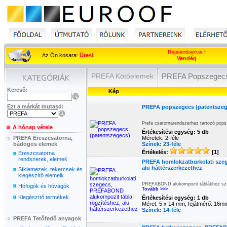
Bejelentkezve :
Az Ön kosara:
Üres!
Vendég
PREFA Kötőelemek
PREFA Popszegec
Kereső:
Kép
Ezt a márkát mutasd:
PREFA popszegecs (patentszeg
Prefa csatornarendszerhez tartozó pop
A hónap vétele
Értékesítési egység: 5 db
PREFA Ereszcsatorna,
Méretek: 2-féle
bádogos elemek
Színek: 23-féle
Értékelés:
[1]
Ereszcsatorna
rendszerek, elemek
PREFA homlokzatburkolati sze
alu háttérszerkezethez
Síklemezek, tekercsek és
kiegészítő elemeik
PREFABOND alukompozit táblákhoz szín
Hófogók és hóvágók
Tovább >>>
Kiegészítő termékek
Értékesítési egység: 1 db
Méret: 5 x 14 mm, fejátmérő: 16m
Színek: 14-féle
PREFA Tetőfedő anyagok