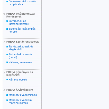
Burkolókeretek - szóló
beépítéshez
PREFA Tetőbiztonsági
Rendszerek
Járórácsok és
tartószerkezeteik
Biztonsági tetőkampók,
horgok
PREFA Szolár rendszerek
Tartószerkezetek és
kiegészítői
Fotovoltaikus modul
(panel)
Kábelek, vezetékek
PREFA Kémények és
kiegészítői
Kéményfedelek
PREFA Árvízvédelem
Mobil árvízvédelmi falak
Mobil árvízvédelemi
rendszerelemek