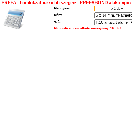
PREFA - homlokzatburkolati szegecs, PREFABOND alukompozit t
Mennyiség:
x 1 db
=
Méret:
Szín:
Minimálisan rendelhető mennyiség: 10 db !