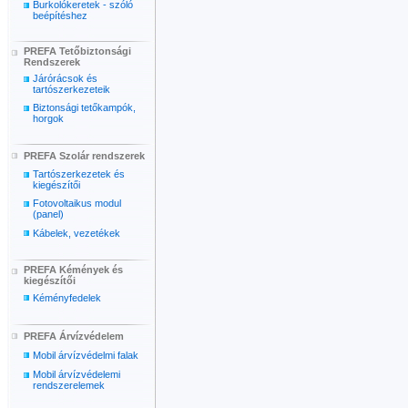
Burkolókeretek - szóló
beépítéshez
PREFA Tetőbiztonsági
Rendszerek
Járórácsok és
tartószerkezeteik
Biztonsági tetőkampók,
horgok
PREFA Szolár rendszerek
Tartószerkezetek és
kiegészítői
Fotovoltaikus modul
(panel)
Kábelek, vezetékek
PREFA Kémények és
kiegészítői
Kéményfedelek
PREFA Árvízvédelem
Mobil árvízvédelmi falak
Mobil árvízvédelemi
rendszerelemek