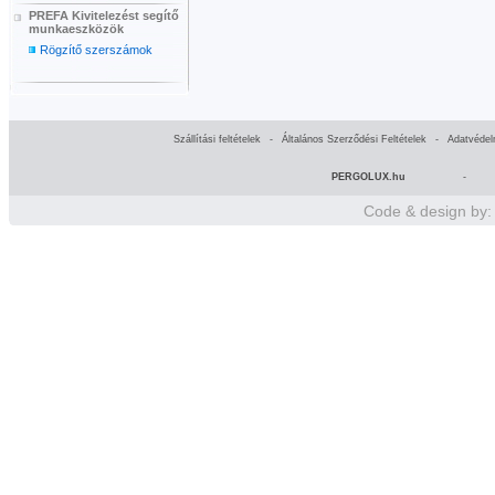
PREFA Kivitelezést segítő
munkaeszközök
Rögzítő szerszámok
Szállítási feltételek
-
Általános Szerződési Feltételek
-
Adatvédel
PERGOLUX.hu
-
Code & design by: