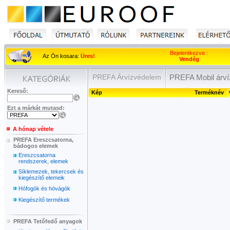
Bejelentkezve :
Az Ön kosara:
Üres!
Vendég
PREFA Árvízvédelem
PREFA Mobil árví
Kereső:
Kép
Terméknév
Ezt a márkát mutasd:
A hónap vétele
PREFA Ereszcsatorna,
bádogos elemek
Ereszcsatorna
rendszerek, elemek
Síklemezek, tekercsek és
kiegészítő elemeik
Hófogók és hóvágók
Kiegészítő termékek
PREFA Tetőfedő anyagok