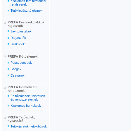
Kiselemes fém tetőfedési
rendszerek
Tetőkiegészítő elemek
PREFA Festékek, lakkok,
ragasztók
Javítófestékek
Ragasztók
Szilikonok
PREFA Kötőelemek
Popszegecsek
Szegek
Csavarok
PREFA Homlokzati
rendszerek
Építőlemezek, falprofilok
és rendszerelemek
Kiselemes burkolatok
PREFA Tetőablak,
nyílászáró
Tetőkijáratok, tetőkibúvók