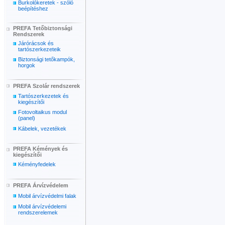
Burkolókeretek - szóló
beépítéshez
PREFA Tetőbiztonsági
Rendszerek
Járórácsok és
tartószerkezeteik
Biztonsági tetőkampók,
horgok
PREFA Szolár rendszerek
Tartószerkezetek és
kiegészítői
Fotovoltaikus modul
(panel)
Kábelek, vezetékek
PREFA Kémények és
kiegészítői
Kéményfedelek
PREFA Árvízvédelem
Mobil árvízvédelmi falak
Mobil árvízvédelemi
rendszerelemek