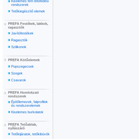
Kiselemes fém tetőfedési
rendszerek
Tetőkiegészítő elemek
PREFA Festékek, lakkok,
ragasztók
Javítófestékek
Ragasztók
Szilikonok
PREFA Kötőelemek
Popszegecsek
Szegek
Csavarok
PREFA Homlokzati
rendszerek
Építőlemezek, falprofilok
és rendszerelemek
Kiselemes burkolatok
PREFA Tetőablak,
nyílászáró
Tetőkijáratok, tetőkibúvók