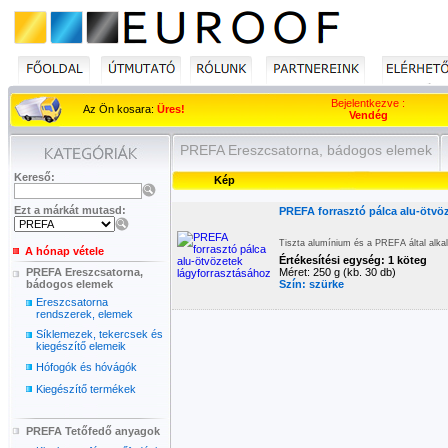
Bejelentkezve :
Az Ön kosara:
Üres!
Vendég
PREFA Ereszcsatorna, bádogos elemek
Kereső:
Kép
Ezt a márkát mutasd:
PREFA forrasztó pálca alu-ötvö
Tiszta alumínium és a PREFA által alkal
A hónap vétele
Értékesítési egység: 1 köteg
PREFA Ereszcsatorna,
Méret: 250 g (kb. 30 db)
bádogos elemek
Szín: szürke
Ereszcsatorna
rendszerek, elemek
Síklemezek, tekercsek és
kiegészítő elemeik
Hófogók és hóvágók
Kiegészítő termékek
PREFA Tetőfedő anyagok