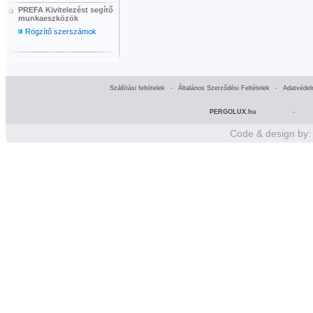
PREFA Kivitelezést segítő
munkaeszközök
Rögzítő szerszámok
Szállítási feltételek
-
Általános Szerződési Feltételek
-
Adatvédel
PERGOLUX.hu
-
Code & design by: