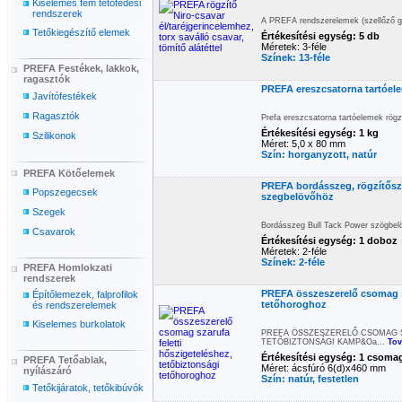
Kiselemes fém tetőfedési
rendszerek
A PREFA rendszerelemek (szellőző ger
Tetőkiegészítő elemek
Értékesítési egység: 5 db
Méretek: 3-féle
Színek: 13-féle
PREFA Festékek, lakkok,
ragasztók
PREFA ereszcsatorna tartóele
Javítófestékek
Ragasztók
Prefa ereszcsatorna tartóelemek rögz
Értékesítési egység: 1 kg
Szilikonok
Méret: 5,0 x 80 mm
Szín: horganyzott, natúr
PREFA Kötőelemek
PREFA bordásszeg, rögzítősze
Popszegecsek
szegbelövőhöz
Szegek
Bordásszeg Bull Tack Power szögbelö
Csavarok
Értékesítési egység: 1 doboz
Méretek: 2-féle
Színek: 2-féle
PREFA Homlokzati
rendszerek
PREFA összeszerelő csomag sz
Építőlemezek, falprofilok
tetőhoroghoz
és rendszerelemek
Kiselemes burkolatok
PREFA ÖSSZESZERELŐ CSOMAG S
TETŐBIZTONSÁGI KAMP&Oa...
Tov
Értékesítési egység: 1 csoma
PREFA Tetőablak,
Méret: ácsfúró 6(d)x460 mm
nyílászáró
Szín: natúr, festetlen
Tetőkijáratok, tetőkibúvók