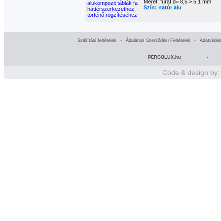
Méret: furat d= 8,5 > 5,1 mm
Szín: natúr alu
Szállítási feltételek
-
Általános Szerződési Feltételek
-
Adatvédel
PERGOLUX.hu
-
Code & design by: