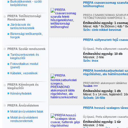
Burkolókeretek - szóló
PREFA csavarcsomag szarufa f
beépítéshez
tetőhoroghoz
PREFA CSAVARCSOMAG SZARUFA 
PREFA Tetőbiztonsági
TETŐBIZTONSÁGI KAMPÓHOZ S..
Rendszerek
Értékesítési egység: 1 csoma
Járórácsok és
Méret: 4db * 8x350mm | 4db *
tartószerkezeteik
Szín: cink-nikkel bevonat
Biztonsági tetőkampók,
horgok
PREFA süllyesztett fejű csava
PREFA Szolár rendszerek
Új típusú, Prefa süllyesztett csavarf
Értékesítési egység: 10 db
Tartószerkezetek és
Méretek: 2-féle
kiegészítői
Szín: inox
Fotovoltaikus modul
(panel)
PREFA homlokzatburkolati s
Kábelek, vezetékek
rögzítéshez, alu háttérszerke
PREFABOND alukompozit táblákhoz sz
PREFA Kémények és
Tovább >>>
kiegészítői
Értékesítési egység: 1 db
Kéményfedelek
Méret: 5 x 14 mm, fejátmérő: 1
Színek: 14-féle
PREFA Árvízvédelem
PREFA hosszú szalagos táras 
Mobil árvízvédelmi falak
Új típusú, Prefa süllyesztett csavarf
Mobil árvízvédelemi
rendszerelemek
Értékesítési egység: 1 tár
Méretek: 2-féle