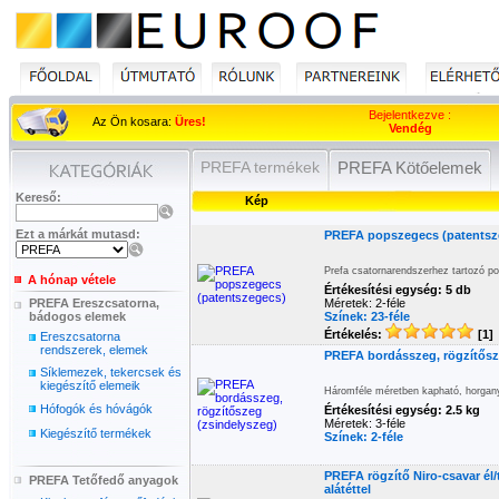
Bejelentkezve :
Az Ön kosara:
Üres!
Vendég
PREFA termékek
PREFA Kötőelemek
Kereső:
Kép
Ezt a márkát mutasd:
PREFA popszegecs (patentsz
Prefa csatornarendszerhez tartozó p
A hónap vétele
Értékesítési egység: 5 db
PREFA Ereszcsatorna,
Méretek: 2-féle
bádogos elemek
Színek: 23-féle
Értékelés:
[1]
Ereszcsatorna
rendszerek, elemek
PREFA bordásszeg, rögzítősz
Síklemezek, tekercsek és
kiegészítő elemeik
Háromféle méretben kapható, horganyz
Hófogók és hóvágók
Értékesítési egység: 2.5 kg
Méretek: 3-féle
Kiegészítő termékek
Színek: 2-féle
PREFA rögzítő Niro-csavar él/
PREFA Tetőfedő anyagok
alátéttel