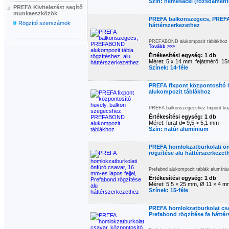
Szín: nemesacél (rozsdament
PREFA Kivitelezést segítő
munkaeszközök
PREFA balkonszegecs, PREFA
Rögzítő szerszámok
háttérszerkezethez
PREFABOND alukompozit táblákhoz s
Tovább >>>
Értékesítési egység: 1 db
Méret: 5 x 14 mm, fejátmérő: 1
Színek: 14-féle
PREFA fixpont központosító
alukompozit táblákhoz
PREFA balkonszegecshez fixpont közp
Értékesítési egység: 1 db
Méret: furat d= 9,5 > 5,1 mm
Szín: natúr alumínium
PREFA homlokzatburkolati önf
rögzítése alu háttérszerkezet
Prefabnd alukompozit táblák alumíni
Értékesítési egység: 1 db
Méret: 5,5 × 25 mm, Ø 11 × 4 m
Színek: 15-féle
PREFA homlokzatburkolat csa
Prefabond rögzítése fa hátté