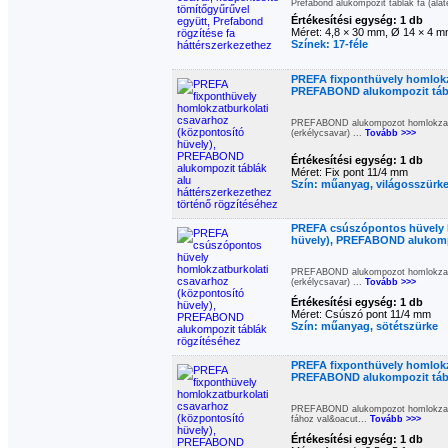
Prefabond alukompozit táblák fa (alát
Értékesítési egység: 1 db
Méret: 4,8 × 30 mm, Ø 14 × 4 m
Színek: 17-féle
PREFA fixponthüvely homlokza
PREFABOND alukompozit táblá
PREFABOND alukompozot homlokzatbu
(erkélycsavar) ...
Tovább >>>
Értékesítési egység: 1 db
Méret: Fix pont 11/4 mm
Szín: műanyag, világosszürk
PREFA csúszópontos hüvely h
hüvely), PREFABOND alukompo
PREFABOND alukompozot homlokzatbu
(erkélycsavar) ...
Tovább >>>
Értékesítési egység: 1 db
Méret: Csúszó pont 11/4 mm
Szín: műanyag, sötétszürke
PREFA fixponthüvely homlokza
PREFABOND alukompozit táblá
PREFABOND alukompozot homlokzatbu
fához val&oacut...
Tovább >>>
Értékesítési egység: 1 db