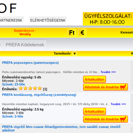
Bejelentkezve :
Kereset
Vendég
k
PREFA Kötőelemek
Terméknév
K
PREFA popszegecs (patentszegecs)
Prefa csatornarendszerhez tartozó popszegecs. Kétféle méretben és 10 f&e...
Tovább >>>
Értékesítési egység: 5 db
Méretek: 2-féle
Színek: 23-féle
Értékelés:
[1]
PREFA bordásszeg, rögzítőszeg (zsindelyszeg)
Háromféle méretben kapható, horganyzott szeg. 28/25 = kb. 570 db/kg 28/30 = kb. 4...
Tovább >>>
Értékesítési egység: 2.5 kg
Méretek: 3-féle
Színek: 2-féle
PREFA rögzítő Niro-csavar él/taréjgerincelemhez, torx saválló csavar, tömítő
alátéttel