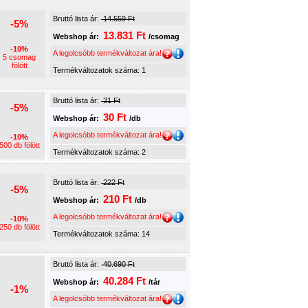
Bruttó lista ár:
14.559 Ft
-5%
13.831 Ft
Webshop ár:
/csomag
-10%
A legolcsóbb termékváltozat ára!
5 csomag
fölött
Termékváltozatok száma: 1
Bruttó lista ár:
31 Ft
-5%
30 Ft
Webshop ár:
/db
A legolcsóbb termékváltozat ára!
-10%
500 db fölött
Termékváltozatok száma: 2
Bruttó lista ár:
222 Ft
-5%
210 Ft
Webshop ár:
/db
A legolcsóbb termékváltozat ára!
-10%
250 db fölött
Termékváltozatok száma: 14
Bruttó lista ár:
40.690 Ft
40.284 Ft
Webshop ár:
/tár
-1%
A legolcsóbb termékváltozat ára!