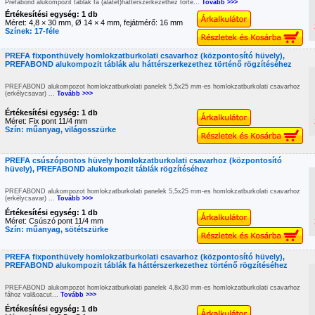
Prefabond alukompozit táblák fa (alátét)háttérszerkezethez törté...
Tovább >>>
Értékesítési egység: 1 db
Méret: 4,8 × 30 mm, Ø 14 × 4 mm, fejátmérő: 16 mm
Színek: 17-féle
PREFA fixponthüvely homlokzatburkolati csavarhoz (központosító hüvely),
PREFABOND alukompozit táblák alu háttérszerkezethez történő rögzítéséhez
PREFABOND alukompozot homlokzatburkolati panelek 5,5x25 mm-es homlokzatburkolati csavarhoz
(erkélycsavar) ...
Tovább >>>
Értékesítési egység: 1 db
Méret: Fix pont 11/4 mm
Szín: műanyag, világosszürke
PREFA csúszópontos hüvely homlokzatburkolati csavarhoz (központosító
hüvely), PREFABOND alukompozit táblák rögzítéséhez
PREFABOND alukompozot homlokzatburkolati panelek 5,5x25 mm-es homlokzatburkolati csavarhoz
(erkélycsavar) ...
Tovább >>>
Értékesítési egység: 1 db
Méret: Csúszó pont 11/4 mm
Szín: műanyag, sötétszürke
PREFA fixponthüvely homlokzatburkolati csavarhoz (központosító hüvely),
PREFABOND alukompozit táblák fa háttérszerkezethez történő rögzítéséhez
PREFABOND alukompozot homlokzatburkolati panelek 4,8x30 mm-es homlokzatburkolati csavarhoz
fához val&oacut...
Tovább >>>
Értékesítési egység: 1 db