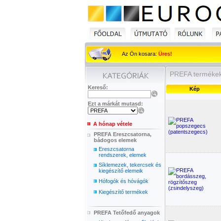
Az Ön kosara:
Üres!
PREFA terméke
Kereső:
Kép
Ezt a márkát mutasd:
A hónap vétele
PREFA Ereszcsatorna,
bádogos elemek
Ereszcsatorna
rendszerek, elemek
Síklemezek, tekercsek és
kiegészítő elemeik
Hófogók és hóvágók
Kiegészítő termékek
PREFA Tetőfedő anyagok