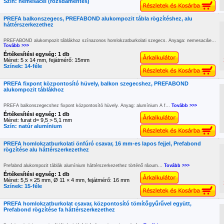
Szín: nemesacél (rozsdamentes)
PREFA balkonszegecs, PREFABOND alukompozit tábla rögzítéshez, alu
háttérszerkezethez
PREFABOND alukompozit táblákhoz színazonos homlokzatburkolati szegecs. Anyaga: nemesac&e...
Tovább >>>
Értékesítési egység: 1 db
Méret: 5 x 14 mm, fejátmérő: 15mm
Színek: 14-féle
PREFA fixpont központosító hüvely, balkon szegecshez, PREFABOND
alukompozit táblákhoz
PREFA balkonszegecshez fixpont központosító hüvely. Anyag: alumínium A f...
Tovább >>>
Értékesítési egység: 1 db
Méret: furat d= 9,5 > 5,1 mm
Szín: natúr alumínium
PREFA homlokzatburkolati önfúró csavar, 16 mm-es lapos fejjel, Prefabond
rögzítése alu háttérszerkezethez
Prefabnd alukompozit táblák alumínium háttérszerkezethez történő r&oum...
Tovább >>>
Értékesítési egység: 1 db
Méret: 5,5 × 25 mm, Ø 11 × 4 mm, fejátmérő: 16 mm
Színek: 15-féle
PREFA homlokzatburkolat csavar, központosító tömítőgyűrűvel együtt,
Prefabond rögzítése fa háttérszerkezethez