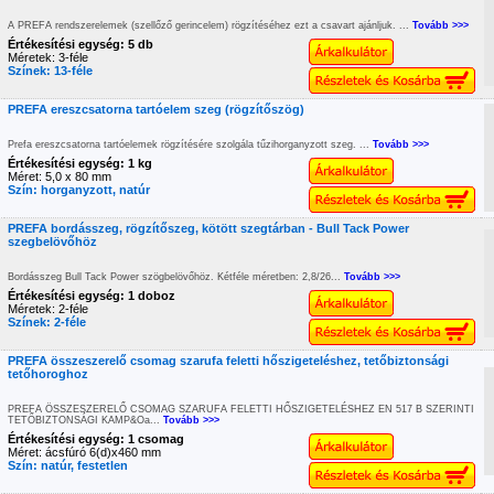
A PREFA rendszerelemek (szellőző gerincelem) rögzítéséhez ezt a csavart ajánljuk. ...
Tovább >>>
Értékesítési egység: 5 db
Méretek: 3-féle
Színek: 13-féle
PREFA ereszcsatorna tartóelem szeg (rögzítőszög)
Prefa ereszcsatorna tartóelemek rögzítésére szolgála tűzihorganyzott szeg. ...
Tovább >>>
Értékesítési egység: 1 kg
Méret: 5,0 x 80 mm
Szín: horganyzott, natúr
PREFA bordásszeg, rögzítőszeg, kötött szegtárban - Bull Tack Power
szegbelövőhöz
Bordásszeg Bull Tack Power szögbelövőhöz. Kétféle méretben: 2,8/26...
Tovább >>>
Értékesítési egység: 1 doboz
Méretek: 2-féle
Színek: 2-féle
PREFA összeszerelő csomag szarufa feletti hőszigeteléshez, tetőbiztonsági
tetőhoroghoz
PREFA ÖSSZESZERELŐ CSOMAG SZARUFA FELETTI HŐSZIGETELÉSHEZ EN 517 B SZERINTI
TETŐBIZTONSÁGI KAMP&Oa...
Tovább >>>
Értékesítési egység: 1 csomag
Méret: ácsfúró 6(d)x460 mm
Szín: natúr, festetlen