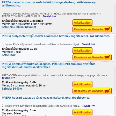
PREFA csavarcsomag szarufa feletti hőszigeteléshez, tetőbiztonsági
tetőhoroghoz
PREFA CSAVARCSOMAG SZARUFA FELETTI HŐSZIGETELÉSHEZ EN 517 B SZERINTI
TETŐBIZTONSÁGI KAMPÓHOZ S...
Tovább >>>
Értékesítési egység: 1 csomag
Méret: 4db * 8x350mm | 4db * 8x450mm
Szín: cink-nikkel bevonat
PREFA süllyesztett fejű csavar állókorcos hafterek rögzítéséhez, rozsdamentes
Új típusú, Prefa süllyesztett csavarfuratos állókorcos haftereinek rögz&...
Tovább >>>
Értékesítési egység: 10 db
Méretek: 2-féle
Szín: inox
PREFA homlokzatburkolati szegecs, PREFABOND alukompozit tábla
rögzítéshez, alu háttérszerkezethez
PREFABOND alukompozit táblákhoz színazonos homlokzatburkolati szegecs. Anyaga: alu, neme...
Tovább >>>
Értékesítési egység: 1 db
Méret: 5 x 14 mm, fejátmérő: 16mm
Színek: 14-féle
PREFA hosszú szalagos táras csavar, hafterek gépi rögzítéséhez
Új típusú, Prefa süllyesztett csavarfuratos állókorcos haftereinek rögz&...
Tovább >>>
Értékesítési egység: 1 tár
Méretek: 2-féle