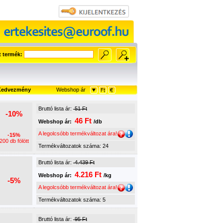
t termék:
edvezmény
Webshop ár
Bruttó lista ár:
51 Ft
-10%
46 Ft
Webshop ár:
/db
A legolcsóbb termékváltozat ára!
-15%
200 db fölött
Termékváltozatok száma: 24
Bruttó lista ár:
4.439 Ft
4.216 Ft
Webshop ár:
/kg
-5%
A legolcsóbb termékváltozat ára!
Termékváltozatok száma: 5
Bruttó lista ár:
95 Ft