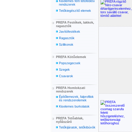
Kiselemes fém tetőfedési
rendszerek
Tetőkiegészítő elemek
PREFA Festékek, lakkok,
ragasztók
Javítófestékek
Ragasztók
Szilikonok
PREFA Kötőelemek
Popszegecsek
Szegek
Csavarok
PREFA Homlokzati
rendszerek
Építőlemezek, falprofilok
és rendszerelemek
Kiselemes burkolatok
PREFA Tetőablak,
nyílászáró
Tetőkijáratok, tetőkibúvók