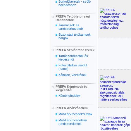
Burkolókeretek - szóló
beépítéshez
PREFA Tetőbiztonsági
Rendszerek
Járórácsok és
tartószerkezeteik
Biztonsági tetőkampók,
horgok
PREFA Szolár rendszerek
Tartószerkezetek és
kiegészítői
Fotovoltaikus modul
(panel)
Kábelek, vezetékek
PREFA Kémények és
kiegészítői
Kéményfedelek
PREFA Árvízvédelem
Mobil árvízvédelmi falak
Mobil árvízvédelemi
rendszerelemek