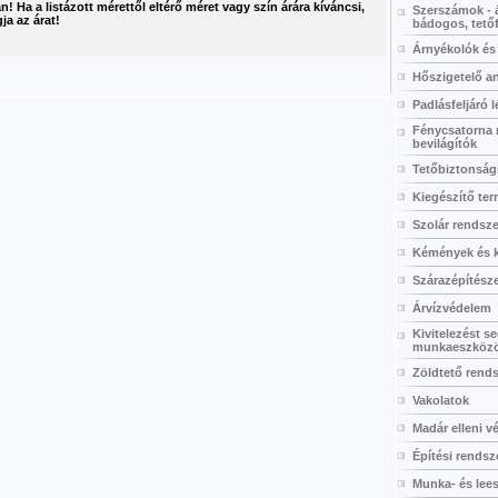
 Ha a listázott mérettől eltérő méret vagy szín árára kíváncsi,
Szerszámok - 
ja az árat!
bádogos, tető
Árnyékolók és
Hőszigetelő a
Padlásfeljáró 
Fénycsatorna 
bevilágítók
Tetőbiztonság
Kiegészítő te
Szolár rendsz
Kémények és k
Szárazépítész
Árvízvédelem
Kivitelezést se
munkaeszköz
Zöldtető rend
Vakolatok
Madár elleni v
Építési rendsz
Munka- és lee