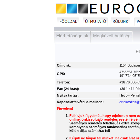
Elérhetőségeink
Megközelíthetőség
El
Címünk:
1154 Budapes
47°32'51.75"
GPS:
19° 7'14.05"E
Telefon:
+36 70 630-6
Fax (24 órás):
+36 1 414-04
Nyitva tartás:
Hétfő - Pénte
Kapcsolatfelvétel e-mailben:
ertekesites@
Figyelem!
Felhívjuk figyelmét, hogy telefonon nem t
online, önkiszolgáló rendelés esetén érvé
Személyes rendelés feladás, és extra szolg
komolyabb személyes tanácsadás) esetén, 
külön díjat számíthat fel!
Kérjük ne hívjon fel minket, ha csak árat s