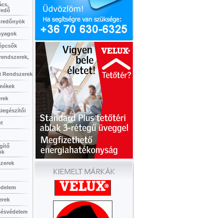
ács,
fedő
 redőnyök
nyagok
lépcsők
rendszerek,
i Rendszerek
rmékek
erek
iegészítői
et
gítő
ök
szerek
édelem
erek
sésvédelem