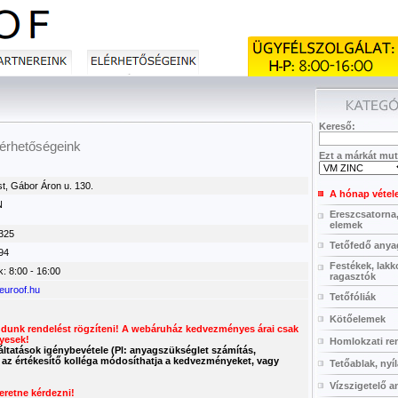
Kereső:
érhetőségeink
Ezt a márkát mut
t, Gábor Áron u. 130.
A hónap vétel
N
Ereszcsatorna
elemek
325
Tetőfedő any
94
Festékek, lakk
k: 8:00 - 16:00
ragasztók
euroof.hu
Tetőfóliák
Kötőelemek
udunk rendelést rögzíteni! A webáruház kedvezményes árai csak
nyesek!
Homlokzati re
áltatások igénybevétele (Pl: anyagszükséglet számítás,
az értékesítő kolléga módosíthatja a kedvezményeket, vagy
Tetőablak, nyí
Vízszigetelő 
zeretne kérdezni!