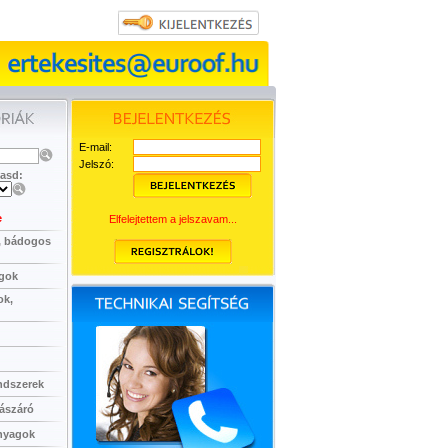
E-mail:
Jelszó:
asd:
e
Elfelejtettem a jelszavam...
, bádogos
agok
ok,
ndszerek
lászáró
anyagok