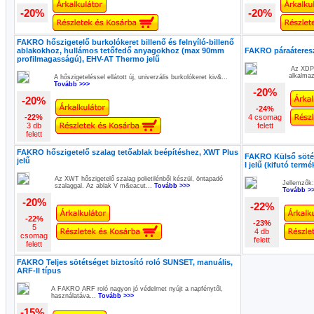
-20%
-20%
FAKRO hőszigetelő burkolókeret billenő és felnyíló-billenő
ablakokhoz, hullámos tetőfedő anyagokhoz (max 90mm
FAKRO páraátereszt
profilmagasságú), EHV-AT Thermo jelű
Az XDP p
alkalmaz
A hőszigeteléssel ellátott új, univerzális burkolókeret kiv&...
Tovább >>>
-20%
-20%
-24%
-22%
4 csomag
3 db
felett
felett
FAKRO hőszigetelő szalag tetőablak beépítéshez, XWT Plus
FAKRO Külső sötét
jelű
I jelű (kifutó term
Az XWT hőszigetelő szalag polietilénből készül, öntapadó
Jellemzők:
szalaggal. Az ablak V m&eacut...
Tovább >>>
Tovább >
-20%
-22%
-22%
-23%
5
4 db
csomag
felett
felett
FAKRO Teljes sötétséget biztosító roló SUNSET, manuális,
ARF-II típus
A FAKRO ARF roló nagyon jó védelmet nyújt a napfénytől,
használatáva...
Tovább >>>
-15%