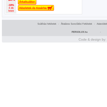
-18%
4 db
felett
Szállítási feltételek
-
Általános Szerződési Feltételek
-
Adatvédel
PERGOLUX.hu
-
Code & design by: