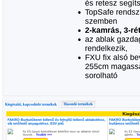
és retesz segít
TopSafe rendsz
szemben
2-kamrás, 3-ré
az ablak gazdag
rendelkezik,
FXU fix alsó be
255cm magasság
sorolható
Hasonló termékek
Kiegészítő, kapcsolódó termékek
Kiegész
FAKRO Burkolókeret billenő és felnyíló-billenő ablakokhoz,
FAKRO Burkolókeret
sík tetőfedő anyagokhoz, ESV jelű
hullámos tetőfedő
Az ES típusú burkolókeret lehetővé teszi az ablakok tömör
Az EZ típus
összeé...
Tovább >>>
ajánlot...
To