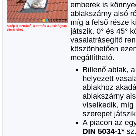
emberek is könnyed
ablakszárny alsó ré
míg a felső része k
A kép illusztráció, a termék a valóságban
játszik. 0° és 45° k
eltérő lehet.
vasalatrásegítő re
köszönhetően ezen 
megállítható.
Billenő ablak,
helyezett vasal
ablakhoz akadá
ablakszárny als
viselkedik, míg 
szerepet játszik
A piacon az egy
DIN 5034-1*
sz.