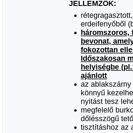
JELLEMZŐK:
rétegragasztot
erdeifenyőből (
háromszoros, f
bevonat, amel
fokozottan elle
Időszakosan m
helyiségbe (pl
ajánlott
az ablakszárny a
könnyű kezelhe
nyitást tesz le
megfelelő burko
dőlésszögű tető
tisztításhoz az