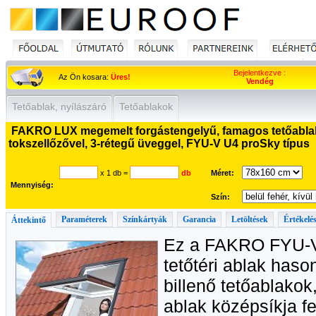
Bejelentkezve :
Az Ön kosara:
Üres!
Vendég
Tetőablak, nyílászáró
Tetőablakok
FAKRO LUX megemelt forgástengelyű, famagos tetőablak, n
tokszellőzővel, 3-rétegű üveggel, FYU-V U4 proSky típus
x 1 db
=
db
Méret:
Mennyiség:
Szín:
Paraméterek
Színkártyák
Garancia
Letöltések
Értékelé
Áttekintő
Ez a FAKRO FYU-V
tetőtéri ablak has
billenő tetőablakok
ablak középsíkja f