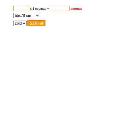
x 1 csomag
=
csomag