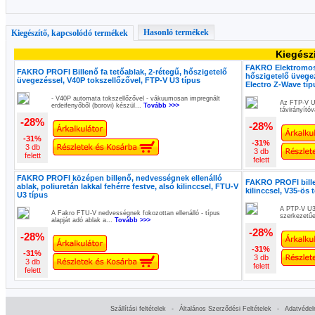
Hasonló termékek
Kiegészítő, kapcsolódó termékek
Kiegész
FAKRO Elektromosan
FAKRO PROFI Billenő fa tetőablak, 2-rétegű, hőszigetelő
hőszigetelő üvegez
üvegezéssel, V40P tokszellőzővel, FTP-V U3 típus
Electro Z-Wave típ
- V40P automata tokszellőzővel - vákuumosan impregnált
Az FTP-V U3
erdeifenyőből (borovi) készül...
Tovább >>>
távirányító
-28%
-28%
-31%
-31%
3 db
3 db
felett
felett
FAKRO PROFI középen billenő, nedvességnek ellenálló
FAKRO PROFI bille
ablak, poliuretán lakkal fehérre festve, alsó kilinccsel, FTU-V
kilinccsel, V35-ös 
U3 típus
A PTP-V U3 
A Fakro FTU-V nedvességnek fokozottan ellenálló - típus
szerkezetű
alapját adó ablak a...
Tovább >>>
-28%
-28%
-31%
-31%
3 db
3 db
felett
felett
Szállítási feltételek
-
Általános Szerződési Feltételek
-
Adatvédel