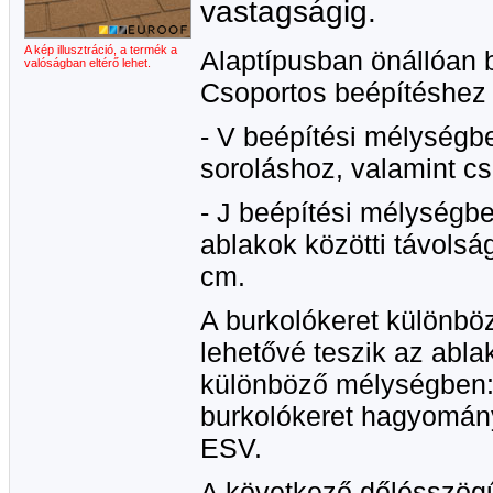
vastagságig.
A kép illusztráció, a termék a
Alaptípusban önállóan 
valóságban eltérő lehet.
Csoportos beépítéshez 
- V beépítési mélységb
soroláshoz, valamint c
- J beépítési mélységbe
ablakok közötti távolsá
cm.
A burkolókeret különbö
lehetővé teszik az abla
különböző mélységben: 
burkolókeret hagyomán
ESV.
A következő dőlésszögű