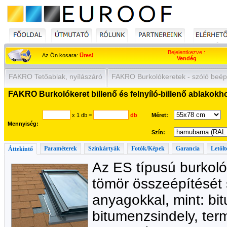
Bejelentkezve :
Az Ön kosara:
Üres!
Vendég
FAKRO Tetőablak, nyílászáró
FAKRO Burkolókeretek - szóló beép
FAKRO Burkolókeret billenő és felnyíló-billenő ablakokho
x 1 db
=
db
Méret:
Mennyiség:
Szín:
Paraméterek
Színkártyák
Fotók/Képek
Garancia
Letölt
Áttekintő
Az ES típusú burkoló
tömör összeépítését 
anyagokkal, mint: bi
bitumenzsindely, te