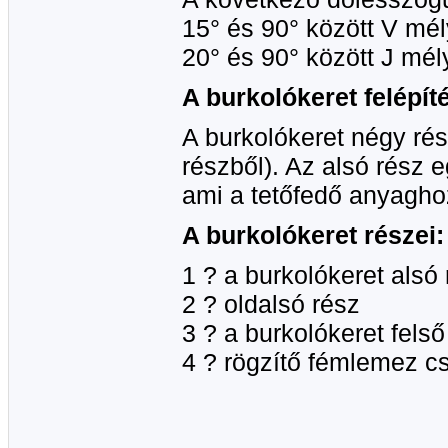
15° és 90° között V mé
20° és 90° között J mé
A burkolókeret felépít
A burkolókeret négy rész
részből). Az alsó rész e
ami a tetőfedő anyaghoz
A burkolókeret részei:
1 ? a burkolókeret alsó
2 ? oldalsó rész
3 ? a burkolókeret felső
4 ? rögzítő fémlemez c