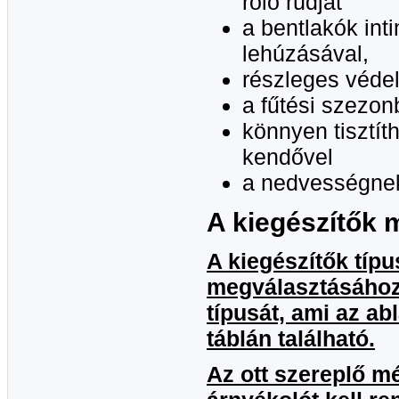
roló rúdját
a bentlakók inti
lehúzásával,
részleges véde
a fűtési szezo
könnyen tisztít
kendővel
a nedvességnek
A kiegészítők 
A kiegészítők típ
megválasztásához 
típusát, ami az a
táblán található.
Az ott szereplő m