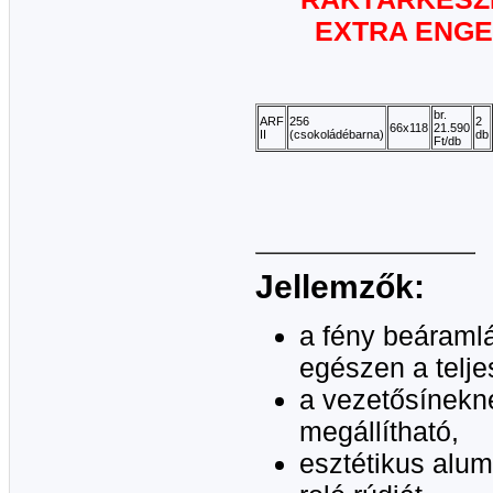
EXTRA ENGE
br.
ARF
256
2
66x118
21.590
II
(csokoládébarna)
db
Ft/db
Jellemzők:
a fény beáraml
egészen a telje
a vezetősínekn
megállítható,
esztétikus alum