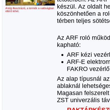
készül. Az oldalt 
A kép illusztráció, a termék a valóságban
eltérő lehet.
köszönhetően a rol
térben teljes sötét
Az ARF roló működt
kapható:
ARF kézi vezérl
ARF-E elektrom
FAKRO vezérlő 
Az alap típusnál a
ablaknál lehetsége
Magasan felszerelt
ZST univerzális táv
RAKTÁRKÉSZL