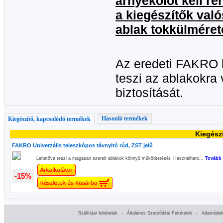
árnyékolót kell r
a kiegészítők való
ablak tokkülméretét
Az eredeti FAKRO 
teszi az ablakokra
biztosítását.
Hasonló termékek
Kiegészítő, kapcsolódó termékek
Kiegész
FAKRO Univerzális teleszkópos távnyitó rúd, ZST jelű
Lehetővé teszi a magasan szerelt ablakok könnyű működtetését. Használható...
Tovább 
-15%
Szállítási feltételek
-
Általános Szerződési Feltételek
-
Adatvédel