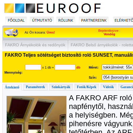
Bejelentkezve :
Az Ön kosara:
Üres!
Vendég
FAKRO Árnyékolók és redőnyök
FAKRO Belső árnyékolók - roletta,
FAKRO Teljes sötétséget biztosító roló SUNSET, manuális
x 1 db
=
db
Méret:
Mennyiség:
Szín:
Paraméterek
Színkártyák
Fotók/Képek
Videók
Garanci
Áttekintő
A FAKRO ARF roló 
napfénytől, használ
a helyiségben. Még
pihenésre vágyunk,
tetőtérben. Az ARF