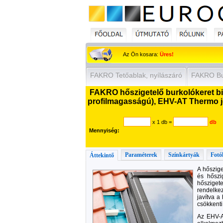
Az Ön kosara:
Üres!
FAKRO Tetőablak, nyílászáró
FAKRO Bur
FAKRO hőszigetelő burkolókeret bil
profilmagasságú), EHV-AT Thermo j
x 1 db
=
db
Mennyiség:
Paraméterek
Színkártyák
Fotó
Áttekintő
A hőszige
és hőszi
hőszigete
rendelkez
javítva a
csökkenti
Az EHV-A