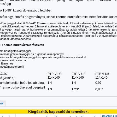
zható, univerzális burkolókeretként pedig bármilyen típusú tetőfedő
asságig.
ő 15-90° közötti dőlésszögű tetőkbe.
tási együtthatók hagyományos, illetve Thermo burkolókerettel beépített ablakok e
elő anyaggal ellátott
EHV-AT Thermo
univerzális burkolókeret valamennyi típusú tetőfedő 
 burkolókeretekhez képest 22mm-rel szélesebb keret 4 részből áll (alsó, felső, két oldalsó 
ő anyagot tartalmaz. A burkolókeret csomagolása az ablak oldalsó takarólemezeit is tar
uköpennyel és ragasztó szalaggal rendelkezik. A gyári szivacs ékek megakadályozzák a 
a tetőszerkezetbe. A páraelvezető csatornák a páralecsapódásból keletkező víz elvezetésé
edést az átnedvesedéstől.
 Thermo burkolókeret részletei:
lem hőszigetelő anyaggal
em hőszigetelő anyaggal és rugalmas aluköpennyel
 elemek hőszigetelő anyaggal és speciális szigetelő szivacs ékekkel
áraelvezető csatorna
ő fémlemez
megtámasztó profil
átási
PTP-V U3
FTP-V U3
FTP-V U5
2
114x140
114x140
114x140
tó [W/m
K]:
urkolókerettel beépített ablakra:
1,4
1,4
0,97
hermo burkolókerettel beépített
1,3
1,23*
0,83*
kek
Kiegészítő, kapcsolódó termékek:
FAKRO LUX 