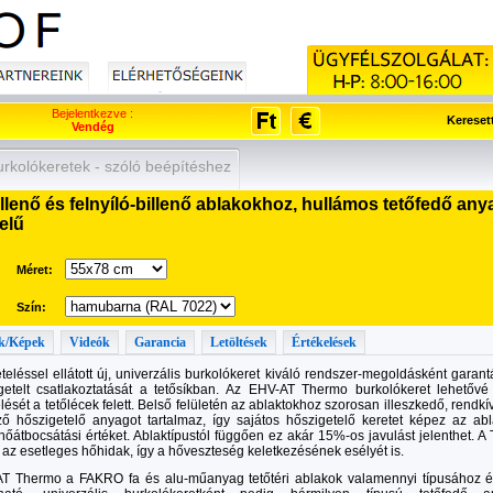
Bejelentkezve :
Kereset
Vendég
kolókeretek - szóló beépítéshez
lenő és felnyíló-billenő ablakokhoz, hullámos tetőfedő a
elű
Méret:
Szín:
k/Képek
Videók
Garancia
Letöltések
Értékelések
teléssel ellátott új, univerzális burkolókeret kiváló rendszer-megoldásként garant
getelt csatlakoztatását a tetősíkban. Az EHV-AT Thermo burkolókeret lehetővé 
lését a tetőlécek felett. Belső felületén az ablaktokhoz szorosan illeszkedő, rendkív
ő hőszigetelő anyagot tartalmaz, így sajátos hőszigetelő keretet képez az abl
 hőátbocsátási értéket. Ablaktípustól függően ez akár 15%-os javulást jelenthet. 
 az esetleges hőhidak, így a hőveszteség keletkezésének esélyét is.
T Thermo a FAKRO fa és alu-műanyag tetőtéri ablakok valamennyi típusához é