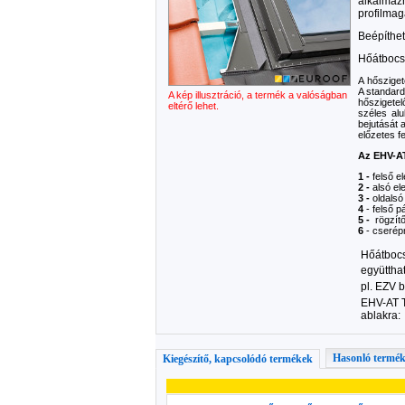
alkalma
profilmag
Beépíthet
Hőátbocsá
A hősziget
A standard
A kép illusztráció, a termék a valóságban
hőszigetel
eltérő lehet.
széles al
bejutását 
előzetes f
Az EHV-AT
1 -
felső e
2 -
alsó el
3 -
oldalsó
4
- felső p
5 -
rögzít
6
- cserép
Hőátbocs
együttha
pl. EZV b
EHV-AT T
ablakra:
Hasonló termé
Kiegészítő, kapcsolódó termékek