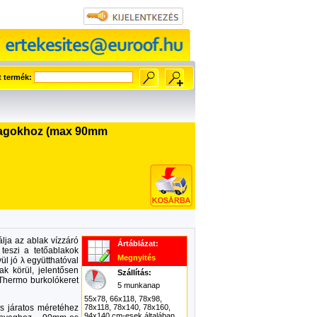
t termék:
nyagokhoz (max 90mm
álja az ablak vízzáró
Ártáblázat:
teszi a tetőablakok
Megnyités
ül jó λ együtthatóval
ak körül, jelentősen
Szállítás:
A Thermo burkolókeret
5 munkanap
55x78, 66x118, 78x98,
s járatos méretéhez
78x118, 78x140, 78x160,
94x140 cm-esek általában