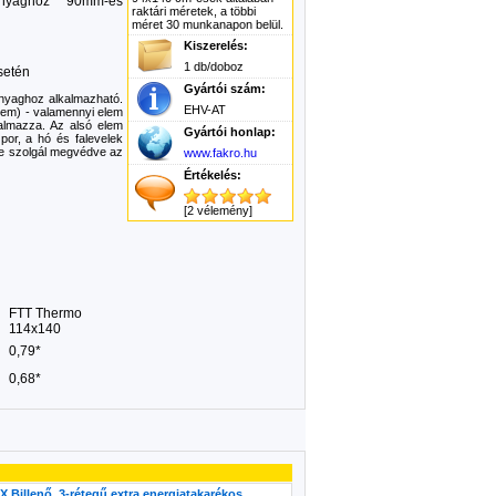
 anyaghoz 90mm-es
raktári méretek, a többi
méret 30 munkanapon belül.
Kiszerelés:
1 db/doboz
setén
Gyártói szám:
anyaghoz alkalmazható.
EHV-AT
elem) - valamennyi elem
talmazza. Az alsó elem
Gyártói honlap:
por, a hó és falevelek
re szolgál megvédve az
www.fakro.hu
Értékelés:
[2 vélemény]
FTT Thermo
114x140
0,79*
0,68*
Billenő, 3-rétegű extra energiatakarékos