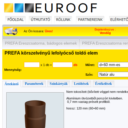
Bejelentkezve :
Az Ön kosara:
Üres!
Vendég
PREFA Ereszcsatorna, bádogos elemek
PREFA Ereszcsatorna re
PREFA körszelvényű lefolyócső toldó elem
x 1 db
=
db
Méret:
Mennyiség:
Szín:
Paraméterek
Színkártyák
Letöltések
Értékelések
Áttekintő
Nem tokosított (bővített véggel nem rendelke
Alumínium ötvözetből porszórt kivitelben.
0,7 mm vastag préselt profilból.
hossz: 120 mm (60+60 mm)