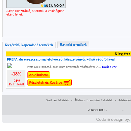
A kép illusztráció, a termék a valóságban
eltérő lehet.
Hasonló termékek
Kiegészítő, kapcsolódó termékek
Kiegész
PREFA alu ereszcsatorna lefolyócső, körszelvényű, külső védőfóliával
Prefa alu lefolyócső, alumínium ötvözetből, védőfóliával. A...
Tovább >>>
-18%
-21%
15 fm felett
Szállítási feltételek
-
Általános Szerződési Feltételek
-
Adatvédel
PERGOLUX.hu
-
Code & design by: