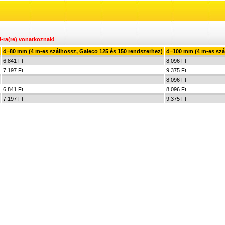
l-ra(re) vonatkoznak!
d=80 mm (4 m-es szálhossz, Galeco 125 és 150 rendszerhez)
d=100 mm (4 m-es szá
6.841 Ft
8.096 Ft
7.197 Ft
9.375 Ft
-
8.096 Ft
6.841 Ft
8.096 Ft
7.197 Ft
9.375 Ft