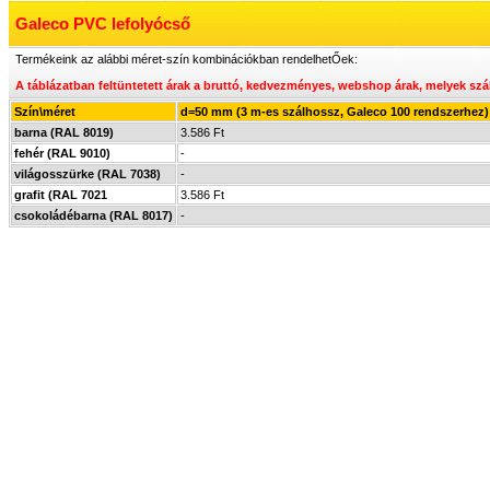
Galeco PVC lefolyócső
Termékeink az alábbi méret-szín kombinációkban rendelhetŐek:
A táblázatban feltüntetett árak a bruttó, kedvezményes, webshop árak, melyek
szá
Szín\méret
d=50 mm (3 m-es szálhossz, Galeco 100 rendszerhez)
barna (RAL 8019)
3.586 Ft
fehér (RAL 9010)
-
világosszürke (RAL 7038)
-
grafit (RAL 7021
3.586 Ft
csokoládébarna (RAL 8017)
-