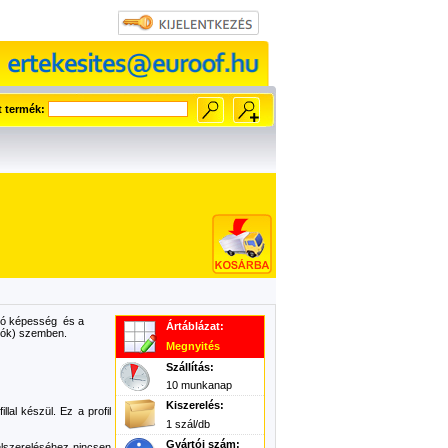
t termék:
lló képesség és a
Ártáblázat:
 sók) szemben.
Megnyités
Szállítás:
10 munkanap
Kiszerelés:
illal készül. Ez a profil
1 szál/db
Gyártói szám:
elszereléséhez nincsen