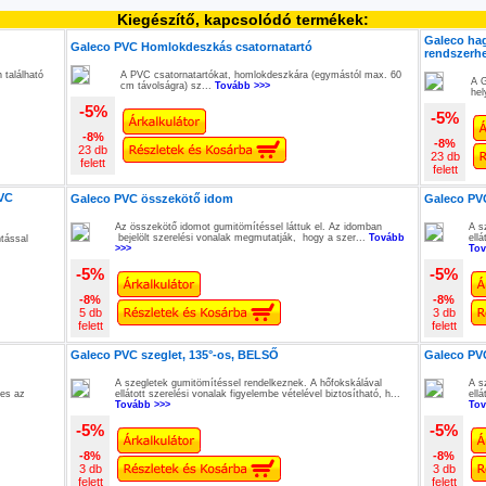
Kiegészítő, kapcsolódó termékek:
Galeco ha
Galeco PVC Homlokdeszkás csatornatartó
rendszerhe
 található
A PVC csatornatartókat, homlokdeszkára (egymástól max. 60
A G
cm távolságra) sz...
Tovább >>>
hel
-5%
-5%
-8%
-8%
23 db
23 db
felett
felett
PVC
Galeco PVC összekötő idom
Galeco PVC
Az összekötő idomot gumitömítéssel láttuk el. Az idomban
A s
bejelölt szerelési vonalak megmutatják, hogy a szer...
Tovább
ellá
tással
>>>
Tov
-5%
-5%
-8%
-8%
5 db
3 db
felett
felett
Galeco PVC szeglet, 135°-os, BELSŐ
Galeco PVC
A szegletek gumitömítéssel rendelkeznek. A hőfokskálával
A s
ges az
ellátott szerelési vonalak figyelembe vételével biztosítható, h...
ellá
Tovább >>>
Tov
-5%
-5%
-8%
-8%
3 db
3 db
felett
felett