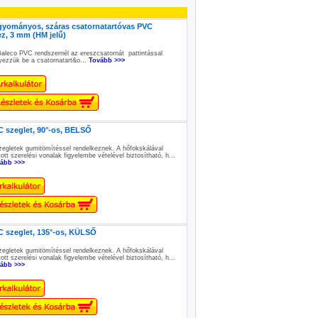
gyományos, száras csatornatartóvas PVC
z, 3 mm (HM jelű)
aleco PVC rendszernél az ereszcsatornát pattintással
yezzük be a csatornatart&o...
Tovább >>>
 szeglet, 90°-os, BELSŐ
zegletek gumitömítéssel rendelkeznek. A hőfokskálával
tott szerelési vonalak figyelembe vételével biztosítható, h...
ább >>>
 szeglet, 135°-os, KÜLSŐ
zegletek gumitömítéssel rendelkeznek. A hőfokskálával
tott szerelési vonalak figyelembe vételével biztosítható, h...
ább >>>