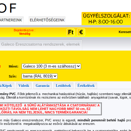
Bejelentkezve :
Kereset
Vendég
Galeco Ereszcsatorna rendszerek, elemek
l
Méret:
Szín:
k/Képek
Videók
Garancia
Letöltések
Értékelések
emény PVC
. Főbb jellemzői a mechanikai hatásokkal (húzás, hajlítás) szembeni nagy ellená
ság. Ellenáll a korróziónak és rezisztens az esővízben található anyagokkal (savak, lúgok,
EM! KÖTELEZŐ A SŰRŰ ALÁTÁMASZTÁSA A CSATORNÁNAK! A
KÖZTI TÁVOLSÁG NEM LEHET NAGYOBB MINT 50 cm, EZ
LŐÍRÁS, HA NEM TELJESÜL, NINCS TERMÉKGARANCIA!
en más Galeco ereszrendszer, PVC eresz is egyedi,
mindkét peremnél befelé hajló
prof
zív esőzésnél is megakadályozza az esővíz átbukását az ereszen.
PVC rendszernél az ereszcsatornát pattintással helyezzük be a csatornatartóba, ezért f