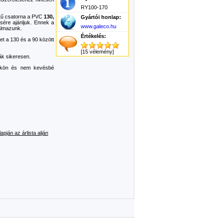
RY100-170
tű csatorna a PVC
130,
Gyártói honlap:
ére ajánljuk. Ennek a
www.galeco.hu
almazunk.
Értékelés:
t a 130 és a 90 között
[15 vélemény]
ák sikeresen.
tőkön és nem kevésbé
pján az árlista alján