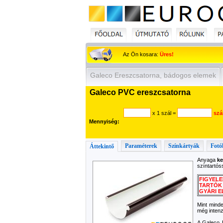
Az Ön kosara:
Üres!
Galeco Ereszcsatorna, bádogos elemek
Galeco PVC ereszcsatorna
x 1 szál
=
szá
Mennyiség:
Paraméterek
Színkártyák
Fotó
Áttekintő
Anyaga
k
színtartós
FIGYEL
TARTÓK 
GYÁRI E
Mint mind
még inten
A Galeco 