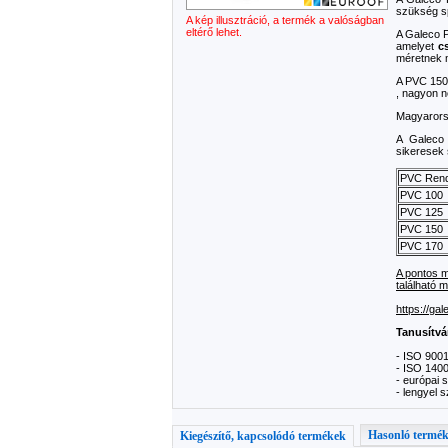
szükség s
A kép illusztráció, a termék a valóságban
eltérő lehet.
A Galeco 
amelyet
c
méretnek m
A PVC 150 
, nagyon n
Magyarorsz
A Galeco 
sikeresek
PVC Rend
PVC 100
PVC 125
PVC 150
PVC 170
A pontos m
található m
https://ga
Tanusítv
- ISO 9001
- ISO 1400
- európai
- lengyel
Hasonló termé
Kiegészítő, kapcsolódó termékek