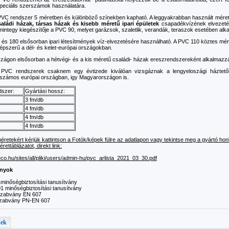
peciális szerszámok használatára.
PVC rendszer 5 méretben és különböző színekben kapható. A leggyakrabban használt mére
saládi házak, társas házak és kisebb méretű ipari épületek
csapadékvízének elvezetés
integy kiegészítője a PVC 90, melyet garázsok, szaletlik, verandák, teraszok esetében alk
és 180 elsősorban ipari létesítmények víz-elvezetésére használható. A PVC 110 köztes mére
épszerű a dél- és kelet-európai országokban.
ágon elsősorban a hétvégi- és a kis méretű családi- házak ereszrendszereként alkalmazz
PVC rendszerek csaknem egy évtizede kiválóan vizsgáznak a lengyeloszági házte
 számos európai országban, igy Magyarországon is.
szer:
Gyártási hossz:
3 fm/db
4 fm/db
4 fm/db
4 fm/db
éretekért kérjük kattintson a Fotók/képek fülre az adatlapon vagy tekintse meg a gyártó honla
érettáblázatot, direkt link:
leco.hu/sites/all/pliki/users/admin-hu/pvc_arlista_2021_03_30.pdf
ányok
minőségbiztosítási tanusítvány
1 minőségbiztosítási tanusítvány
 szabvány EN 607
 szabvány PN-EN 607
kek