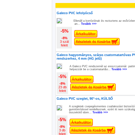
Galeco PVC lefolyócső
Ellenáll a korróziónak és rezisztens az esővízben
an...
Tovább >>>
-5%
-8%
3 szál
felett
Galeco hagyományos, száras csatornatartóvas 
rendszerhez, 4 mm (HG jelű)
A Galeco PVC rendszernél az ereszcsatornát pattin
helyezzük be a csatornatart&o...
Tovább >>>
-5%
-8%
23 db
felett
Galeco PVC szeglet, 90°-os, KÜLSŐ
A szegletek csepegésmentes csatlakozást biztosító
gumitömítéssel rendelkeznek, ezért itt nem szüksé
összekötő idom...
Tovább >>>
-5%
-8%
3 db
felett