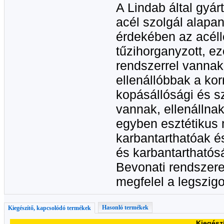
A Lindab által gyá
acél szolgál alapa
érdekében az acél
tűzihorganyzott, ez
rendszerrel vannak
ellenállóbbak a ko
kopásállósági és s
vannak, ellenállnak
egyben esztétikus 
karbantarthatóak 
és karbantarthatós
Bevonati rendszere
megfelel a legszig
Hasonló termékek
Kiegészítő, kapcsolódó termékek
Kiegész