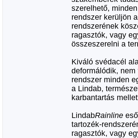
szerelhető, minden
rendszer kerüljön a
rendszerének kösz
ragasztók, vagy eg
összeszerelni a te
Kiváló svédacél a
deformálódik, nem 
rendszer minden eg
a Lindab, természe
karbantartás mellet
Lindab
Rainline
eső
tartozék-rendszer
ragasztók, vagy e