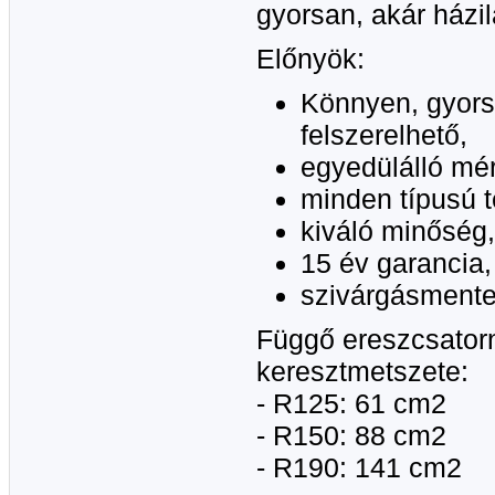
gyorsan, akár házil
Előnyök:
Könnyen, gyors
felszerelhető,
egyedülálló mér
minden típusú 
kiváló minőség,
15 év garancia,
szivárgásmente
Függő ereszcsatorn
keresztmetszete:
- R125: 61 cm2
- R150: 88 cm2
- R190: 141 cm2