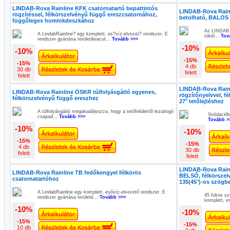
LINDAB-Rova Rainline KFK csatornatartó bepattintós
LINDAB-Rova Rainl
rögzítéssel, félkörszelvényű függő ereszcsatornához,
betolható, BALOS
függőleges homlokdeszkához
Az LINDAB e
A LindabRainline? egy komplett, es?víz-elvezet? rendszer. E
tökél...
Tov
rendszer gyártása terület&eacut...
Tovább >>>
-10%
-10%
-15%
-15%
4 db
30 db
felett
felett
LINDAB-Rova Rainl
LINDAB-Rova Rainline ÖSKR túlfolyásgátló egyenes,
rögzítőnyelvvel, f
félkörszelvényű függő ereszhez
27° tetőlejtéshez
A túlfolyásgátló megakadályozza, hogy a tetőfelületről lezubogó
Svédacélbó
csapad...
Tovább >>>
Tovább >
-10%
-10%
-15%
-15%
4 db
30 db
felett
felett
LINDAB-Rova Rainli
LINDAB-Rova Rainline TB fedőkengyel félkörös
BELSŐ, félkörszel
csatornatartóhoz
135(45°)-os szögb
A LindabRainline egy komplett, esővíz-elvezető rendszer. E
45 fokos sz
rendszer gyártása területé...
Tovább >>>
komplett, e
-10%
-10%
-15%
-15%
10 db