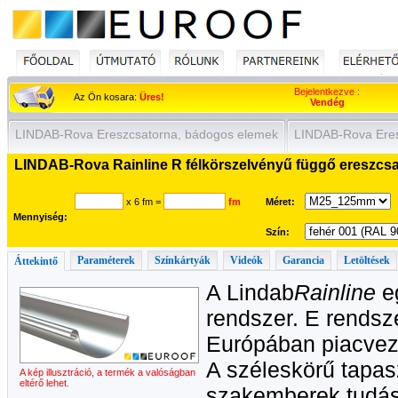
Bejelentkezve :
Az Ön kosara:
Üres!
Vendég
LINDAB-Rova Ereszcsatorna, bádogos elemek
LINDAB-Rova Eres
LINDAB-Rova Rainline R félkörszelvényű függő ereszcsa
x 6 fm
=
fm
Méret:
Mennyiség:
Szín:
Paraméterek
Színkártyák
Videók
Garancia
Letöltések
Áttekintő
A Lindab
Rainline
e
rendszer. E rendsz
Európában piacvez
A széleskörű tapasz
A kép illusztráció, a termék a valóságban
eltérő lehet.
szakemberek tudás