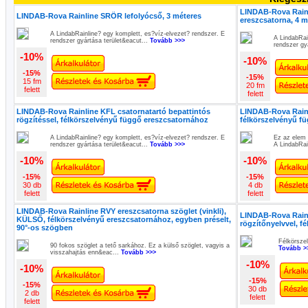
LINDAB-Rova Rainl
LINDAB-Rova Rainline SRÖR lefolyócső, 3 méteres
ereszcsatorna, 4 m
A LindabRainline? egy komplett, es?víz-elvezet? rendszer. E
A LindabRai
rendszer gyártása terület&eacut...
Tovább >>>
rendszer gy
-10%
-10%
-15%
-15%
15 fm
20 fm
felett
felett
LINDAB-Rova Rainline KFL csatornatartó bepattintós
LINDAB-Rova Rainl
rögzítéssel, félkörszelvényű függő ereszcsatornához
félkörszelvényű f
A LindabRainline? egy komplett, es?víz-elvezet? rendszer. E
Ez az elem 
rendszer gyártása terület&eacut...
Tovább >>>
A LindabRai
-10%
-10%
-15%
-15%
30 db
4 db
felett
felett
LINDAB-Rova Rainline RVY ereszcsatorna szöglet (vinkli),
LINDAB-Rova Rainl
KÜLSŐ, félkörszelvényű ereszcsatornához, egyben préselt,
rögzítőnyelvvel, f
90°-os szögben
Félkörszel
90 fokos szöglet a tető sarkához. Ez a külső szöglet, vagyis a
Tovább >
visszahajtás enn&eac...
Tovább >>>
-10%
-10%
-15%
-15%
30 db
2 db
felett
felett