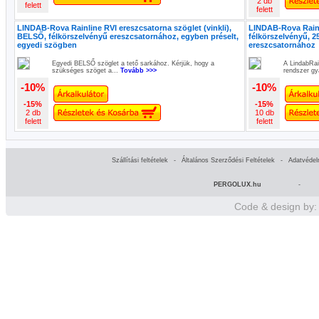
2 db
felett
felett
LINDAB-Rova Rainline RVI ereszcsatorna szöglet (vinkli),
LINDAB-Rova Rain
BELSŐ, félkörszelvényű ereszcsatornához, egyben préselt,
félkörszelvényű, 2
egyedi szögben
ereszcsatornához
Egyedi BELSŐ szöglet a tető sarkához. Kérjük, hogy a
A LindabRai
szükséges szöget a...
Tovább >>>
rendszer gy
-10%
-10%
-15%
-15%
2 db
10 db
felett
felett
Szállítási feltételek
-
Általános Szerződési Feltételek
-
Adatvédel
PERGOLUX.hu
-
Code & design by: