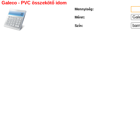
Galeco - PVC összekötő idom
Mennyiség:
Méret:
Szín: