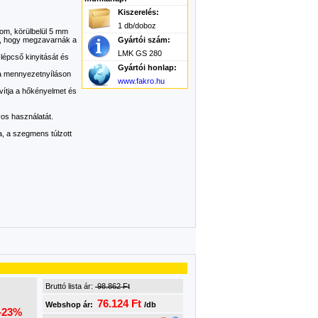
Kiszerelés:
1 db/doboz
nom, körülbelül 5 mm
ül, hogy megzavarnák a
Gyártói szám:
LMK GS 280
lépcső kinyitását és
Gyártói honlap:
 a mennyezetnyíláson
www.fakro.hu
vítja a hőkényelmet és
os használatát.
a, a szegmens túlzott
Bruttó lista ár:
98.862 Ft
76.124 Ft
Webshop ár:
/db
-23%