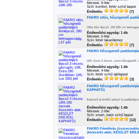
Méretek: 8-féle
Szín: komfort, fehér színű lappal
Értékelés:
[7]
FAKRO ollós, hőszigetelő padlá
Ollós fém lépcső, 250-280 cm belmagas
Értékesítési egység: 1 db
Méretek: 5-féle
Szín: fehér takarólemez
Értékelés:
[7]
FAKRO Hőszigetelő padlásfeljár
LWL Extra 3 részes, extra hőszigetelő, 
Értékesítési egység: 1 db
Méretek: 4-féle
Szín: fehér színű ajtólappal
Értékelés:
[3]
FAKRO Hőszigetelő padlásfeljár
KAPHATÓ)
Kedvező ár-értékű arányú fa padláslép
Értékesítési egység: 1 db
Méretek: 2-féle
Szín: smart, natúr színű lappal
Értékelés:
[12]
FAKRO Fémlétrás (összecsukható
(kivezetés alatt, KÉSZLET EREJ