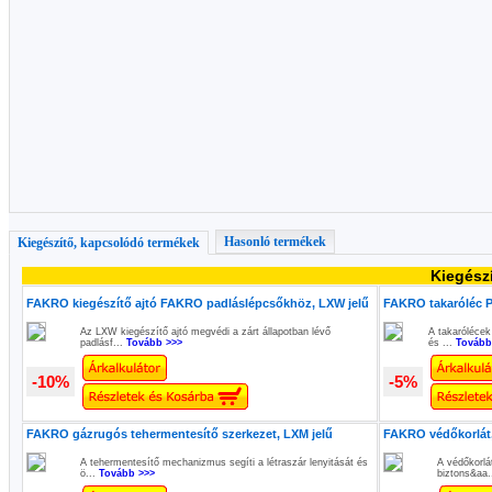
Hasonló termékek
Kiegészítő, kapcsolódó termékek
Kiegész
FAKRO kiegészítő ajtó FAKRO padláslépcsőkhöz, LXW jelű
FAKRO takaróléc P
Az LXW kiegészítő ajtó megvédi a zárt állapotban lévő
A takarólécek
padlásf...
Tovább >>>
és ...
Tovább
-10%
-5%
FAKRO gázrugós tehermentesítő szerkezet, LXM jelű
FAKRO védőkorlát,
A tehermentesítő mechanizmus segíti a létraszár lenyitását és
A védőkorlá
ö...
Tovább >>>
biztons&aa.