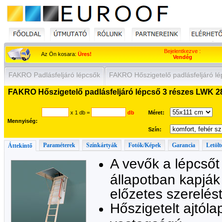
Bejelentkezve :
Az Ön kosara:
Üres!
Vendég
FAKRO Padlásfeljáró lépcsők
FAKRO Hőszigetelő padlásfeljáró l
FAKRO Hőszigetelő padlásfeljáró lépcső 3 részes LWK 2
x 1 db
=
db
Méret:
Mennyiség:
Szín:
Paraméterek
Színkártyák
Fotók/Képek
Garancia
Letölt
Áttekintő
A vevők a lépcsőt
állapotban kapjá
előzetes szerelést
Hőszigetelt ajtól