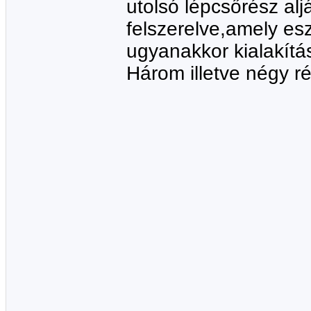
utolsó lépcsőrész alj
felszerelve,amely esz
ugyanakkor kialakítása
Három illetve négy r