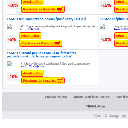
-10%
-15%
FAKRO fém kapaszkodó padláslépcsőkhöz, LXH jelű
FAKRO beépítési s
FAKRO gyártmányú padláslépcsők kiegészítő kapaszkodója. Az
Leegyszerűs
LX...
Tovább >>>
Tovább >>
-5%
-10%
FAKRO állítható papucs FAKRO fa létraszáras
padláslépcsőkhöz, létraszár végére, LXS-W
FAKRO gyártmányú padláslépcső létra alsó szegmensére
kerü...
Tovább >>>
-10%
Szállítási feltételek
-
Általános Szerződési Feltételek
-
Adatvédel
PERGOLUX.hu
-
Code & design by: