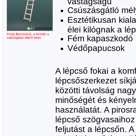
vastagságú
Csúszásgátló mél
Esztétikusan kiala
élei kilógnak a lé
A kép illusztráció, a termék a
Fém kapaszkodó
valóságban eltérő lehet.
Védőpapucsok
A lépcső fokai a komf
lépcsőszerkezet síkjá
közötti távolság nagy
minőségét és kényel
használatát. A piros
lépcső szögvasaihoz 
feljutást a lépcsőn.