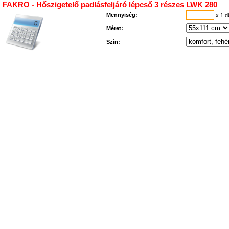
FAKRO - Hőszigetelő padlásfeljáró lépcső 3 részes LWK 280
Mennyiség:
x 1 
Méret:
Szín: