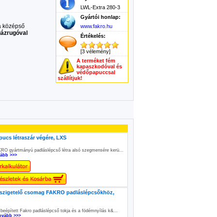
LWL-Extra 280-3
Gyártói honlap:
a középső
www.fakro.hu
gázrugóval
Értékelés:
[3 vélemény]
A terméket fém
kapaszkodóval és
védőpapuccsal
szállítjuk!
ucs létraszár végére, LXS
RO gyártmányú padláslépcső létra alsó szegmensére kerü...
ább >>>
zigetelő csomag FAKRO padláslépcsőkhöz,
 beépített Fakro padláslépcső tokja és a födémnyílás k&...
ovább >>>