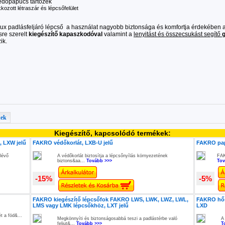
édőpapucs tartozék
kkozott létraszár és lépcsőfelület
ux padlásfeljáró lépcső a használat nagyobb biztonsága és komfortja érdekében 
re szerelt
kiegészítő kapaszkodóval
valamint a
lenyitást és összecsukást segítő
ik.
kek
Kiegészítő, kapcsolódó termékek:
 LXW jelű
FAKRO védőkorlát, LXB-U jelű
FAKRO pap
lévő
A védőkorlát biztosítja a lépcsőnyílás környezetének
FAK
biztons&aa...
Tovább >>>
Tov
-15%
-5%
FAKRO kiegészítő lépcsőfok FAKRO LWS, LWK, LWZ, LWL,
FAKRO hős
LMS vagy LMK lépcsőkhöz, LXT jelű
LXD
t a föd&...
Megkönnyíti és biztonságosabbá teszi a padlástérbe való
A
feljut&...
Tovább >>>
T