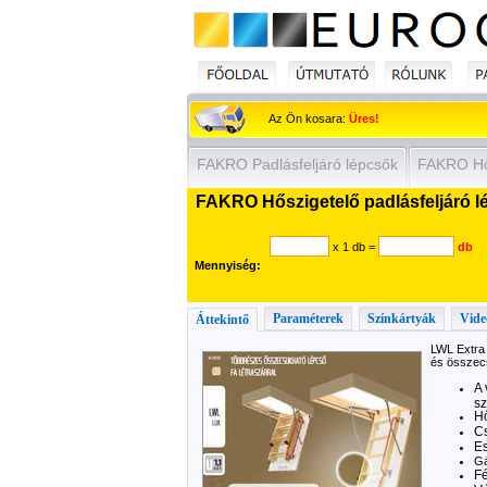
Az Ön kosara:
Üres!
FAKRO Padlásfeljáró lépcsők
FAKRO Hős
FAKRO Hőszigetelő padlásfeljáró lé
x 1 db
=
db
Mennyiség:
Paraméterek
Színkártyák
Vide
Áttekintő
LWL Extra 
és összec
A 
sz
Hő
Cs
Es
Gá
F