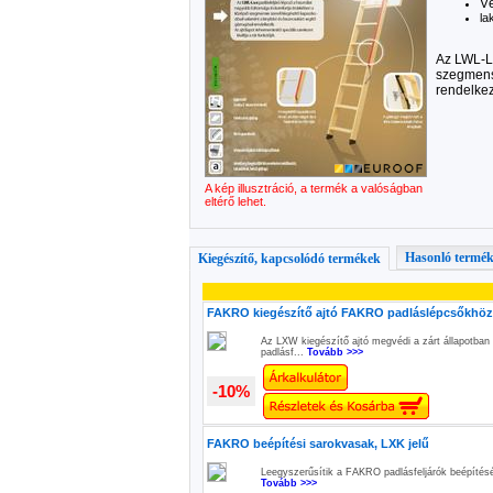
V
la
Az LWL-L
szegmens
rendelkez
A kép illusztráció, a termék a valóságban
eltérő lehet.
Hasonló termé
Kiegészítő, kapcsolódó termékek
FAKRO kiegészítő ajtó FAKRO padláslépcsőkhöz,
Az LXW kiegészítő ajtó megvédi a zárt állapotban 
padlásf...
Tovább >>>
-10%
FAKRO beépítési sarokvasak, LXK jelű
Leegyszerűsítik a FAKRO padlásfeljárók beépítésé
Tovább >>>