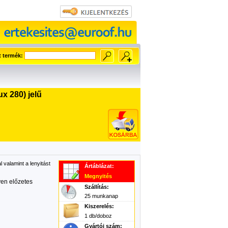
t termék:
x 280) jelű
valamint a lenyitást
Ártáblázat:
Megnyités
yen előzetes
Szállítás:
25 munkanap
Kiszerelés:
1 db/doboz
Gyártói szám: