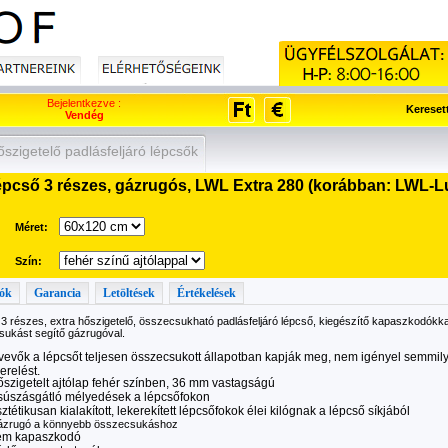
Bejelentkezve :
Kereset
Vendég
zigetelő padlásfeljáró lépcsők
pcső 3 részes, gázrugós, LWL Extra 280 (korábban: LWL-Lu
Méret:
Szín:
ók
Garancia
Letöltések
Értékelések
3 részes, extra hőszigetelő, összecsukható padlásfeljáró lépcső, kiegészítő kapaszkodókkal 
sukást segítő gázrugóval.
vevők a lépcsőt teljesen összecsukott állapotban kapják meg, nem igényel semmil
erelést.
szigetelt ajtólap fehér színben, 36 mm vastagságú
úszásgátló mélyedések a lépcsőfokon
ztétikusan kialakított, lekerekített lépcsőfokok élei kilógnak a lépcső síkjából
zrugó a könnyebb összecsukáshoz
ém kapaszkodó