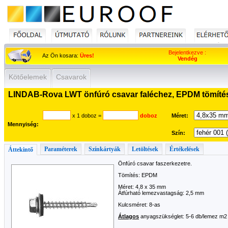
Bejelentkezve :
Az Ön kosara:
Üres!
Vendég
Kötőelemek
Csavarok
LINDAB-Rova LWT önfúró csavar faléchez, EPDM tömítés
x 1 doboz
=
doboz
Méret:
Mennyiség:
Szín:
Paraméterek
Színkártyák
Letöltések
Értékelések
Áttekintő
Önfúró csavar faszerkezetre.
Tömítés: EPDM
Méret: 4,8 x 35 mm
Átfúrható lemezvastagság: 2,5 mm
Kulcsméret: 8-as
Átlagos
anyagszükséglet: 5-6 db/lemez m2