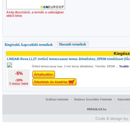
A kép illusztráció, a termék a valóságban
eltérő lehet.
Hasonló termékek
Kiegészítő, kapcsolódó termékek
Kiegész
LINDAB-Rova LL2T önfúró lemezcsavar lemez átfedéshez, EPDM tömítéssel (fűz
Önfúró lemezcsavar max. 2 mm lemez átfedéshez. Tömítés: EPDM ...
Tovább 
-5%
-10%
5 doboz felett
Szállítási feltételek
-
Általános Szerződési Feltételek
-
Adatvédel
PERGOLUX.hu
-
Code & design by: