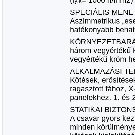
(f
= 1000 n/mm2)
y,k
SPECIÁLIS MENET
Aszimmetrikus „ese
hatékonyabb behat
KÖRNYEZETBARÁ
három vegyértékű 
vegyértékű króm he
ALKALMAZÁSI TE
Kötések, erősítése
ragasztott fához, X
panelekhez. 1. és 2
STATIKAI BIZTON
A csavar gyors kez
minden körülmények