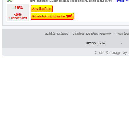
HUS esztergált alátétet fakötésű kapcsolatoknál alkalmazzák önf&u...
Tovább >>
-15%
-20%
4 doboz felett
Szállítási feltételek
-
Általános Szerződési Feltételek
-
Adatvédel
PERGOLUX.hu
-
Code & design by: