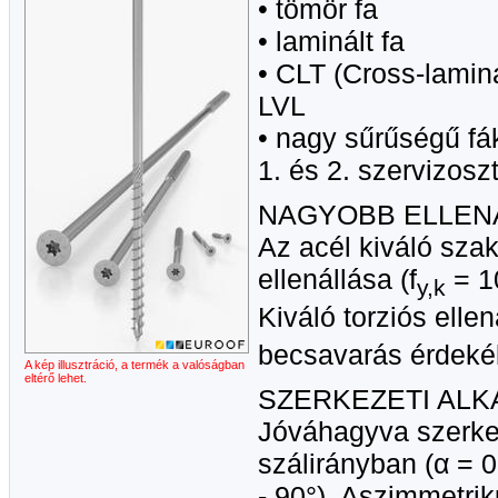
• tömör fa
• laminált fa
• CLT (Cross-lamin
LVL
• nagy sűrűségű fá
1. és 2. szervizosz
NAGYOBB ELLEN
Az acél kiváló sza
ellenállása (f
= 1
y,k
Kiváló torziós ellen
becsavarás érdeké
A kép illusztráció, a termék a valóságban
eltérő lehet.
SZERKEZETI AL
Jóváhagyva szerke
szálirányban (α = 0
- 90°). Aszimmetri