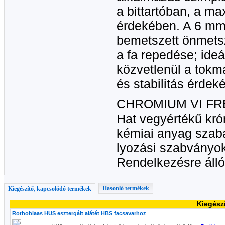
a bittartóban, a ma
érdekében. A 6 mm
bemetszett önmetsz
a fa repedése; ideá
közvetlenül a tokm
és stabilitás érdek
CHROMIUM VI FR
Hat vegyértékű kró
kémiai anyag szab
lyozási szabványo
Rendelkezésre áll
Hasonló termékek
Kiegészítő, kapcsolódó termékek
Kiegész
Rothoblaas HUS esztergált alátét HBS facsavarhoz