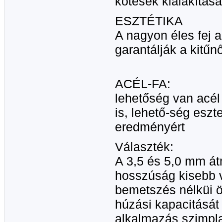
kötések kialakításá
ESZTÉTIKA
A nagyon éles fej a
garantálják a kitűnő
ACÉL-FA:
lehetőség van acél
is, lehető-ség eszt
eredményért
Választék:
A 3,5 és 5,0 mm át
hosszúság kisebb 
bemetszés nélküi 
húzási kapacitását 
alkalmazás szimpla