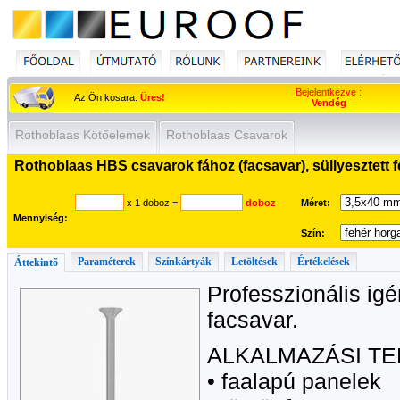
Bejelentkezve :
Az Ön kosara:
Üres!
Vendég
Rothoblaas Kötőelemek
Rothoblaas Csavarok
Rothoblaas HBS csavarok fához (facsavar), süllyesztett f
x 1 doboz
=
doboz
Méret:
Mennyiség:
Szín:
Paraméterek
Színkártyák
Letöltések
Értékelések
Áttekintő
Professzionális igén
facsavar.
ALKALMAZÁSI TE
• faalapú panelek