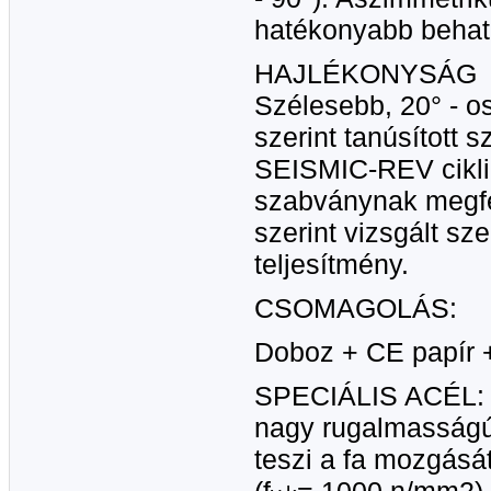
hatékonyabb behato
HAJLÉKONYSÁG
Szélesebb, 20° - o
szerint tanúsított
SEISMIC-REV cikli
szabványnak megf
szerint vizsgált sz
teljesítmény.
CSOMAGOLÁS:
Doboz + CE papír +
SPECIÁLIS ACÉL:
nagy rugalmasságú 
teszi a fa mozgását