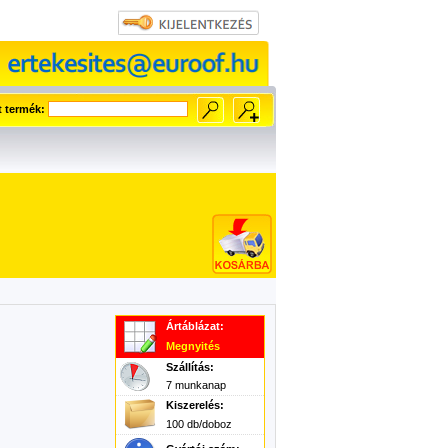
t termék:
Ártáblázat:
Megnyités
Szállítás:
7 munkanap
Kiszerelés:
100 db/doboz