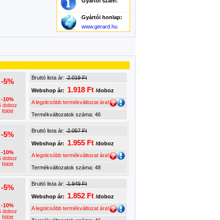
Gyártói szám:
Gyártói honlap:
www.gerard.hu
Bruttó lista ár:
2.019 Ft
-5%
1.918 Ft
Webshop ár:
/doboz
-10%
A legolcsóbb termékváltozat ára!
5 doboz
fölött
Termékváltozatok száma: 46
Bruttó lista ár:
2.057 Ft
-5%
1.955 Ft
Webshop ár:
/doboz
-10%
A legolcsóbb termékváltozat ára!
5 doboz
fölött
Termékváltozatok száma: 48
Bruttó lista ár:
1.949 Ft
-5%
1.852 Ft
Webshop ár:
/doboz
-10%
A legolcsóbb termékváltozat ára!
5 doboz
fölött