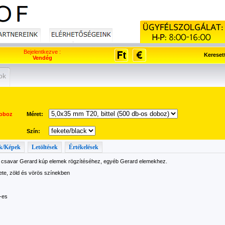
Bejelentkezve :
Kereset
Vendég
ok
oboz
Méret:
Szín:
k/Képek
Letöltések
Értékelések
csavar Gerard kúp elemek rögzítéséhez, egyéb Gerard elemekhez.
ete, zöld és vörös színekben
-es