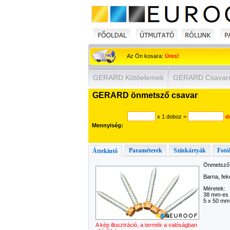
Az Ön kosara:
Üres!
GERARD Kötőelemek
GERARD Csavar
GERARD önmetsző csavar
x 1 doboz
=
d
Mennyiség:
Paraméterek
Színkártyák
Fotó
Áttekintő
Önmetsző 
Barna, fek
Méretek:
38 mm-es
5 x 50 mm
A kép illusztráció, a termék a valóságban