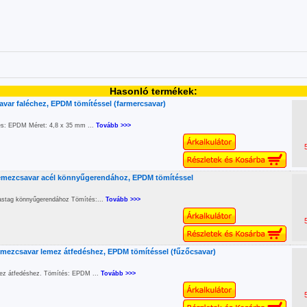
Hasonló termékek:
ar faléchez, EPDM tömítéssel (farmercsavar)
és: EPDM Méret: 4,8 x 35 mm ...
Tovább >>>
mezcsavar acél könnyűgerendához, EPDM tömítéssel
stag könnyűgerendához Tömítés:...
Tovább >>>
mezcsavar lemez átfedéshez, EPDM tömítéssel (fűzőcsavar)
ez átfedéshez. Tömítés: EPDM ...
Tovább >>>