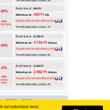
Termékváltozatok száma: 46
Bruttó lista ár:
553 Ft
-20%
443 Ft
Webshop ár:
/db
A legolcsóbb termékváltozat ára!
-25%
 db fölött
Termékváltozatok száma: 14
Bruttó lista ár:
6.736 Ft
4.716 Ft
Webshop ár:
/doboz
-30%
A legolcsóbb termékváltozat ára!
Bruttó lista ár:
3.150 Ft
-5%
2.992 Ft
Webshop ár:
/doboz
-10%
A legolcsóbb termékváltozat ára!
5 doboz
fölött
Termékváltozatok száma: 26
m
-
Partnereink
-
Útmutató
n ezt tudomásul veszi.