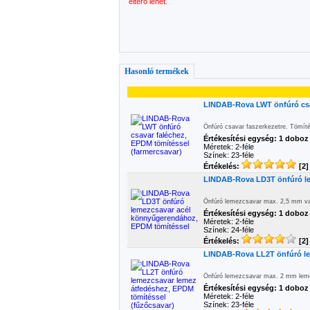
eltérő lehet.
Hasonló termékek
LINDAB-Rova LWT önfúró csav
Önfúró csavar faszerkezetre. Tömít
Értékesítési egység: 1 doboz
Méretek: 2-féle
Színek: 23-féle
Értékelés:
[2]
LINDAB-Rova LD3T önfúró le
Önfúró lemezcsavar max. 2,5 mm va
Értékesítési egység: 1 doboz
Méretek: 2-féle
Színek: 24-féle
Értékelés:
[2]
LINDAB-Rova LL2T önfúró le
Önfúró lemezcsavar max. 2 mm lem
Értékesítési egység: 1 doboz
Méretek: 2-féle
Színek: 23-féle