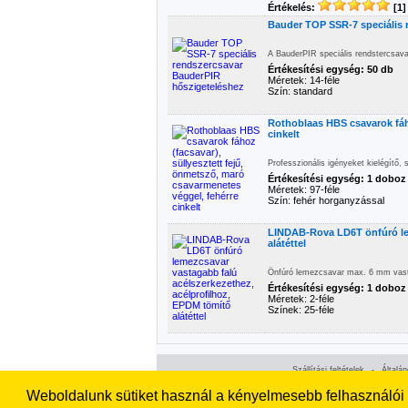
Értékelés:
[1]
Bauder TOP SSR-7 speciális 
A BauderPIR speciális rendstercsava
Értékesítési egység: 50 db
Méretek: 14-féle
Szín: standard
Rothoblaas HBS csavarok fáho
cinkelt
Professzionális igényeket kielégítő,
Értékesítési egység: 1 doboz
Méretek: 97-féle
Szín: fehér horganyzással
LINDAB-Rova LD6T önfúró lem
alátéttel
Önfúró lemezcsavar max. 6 mm vasta
Értékesítési egység: 1 doboz
Méretek: 2-féle
Színek: 25-féle
Szállítási feltételek
-
Általá
Weboldalunk sütiket használ a kényelmesebb felhasználói é