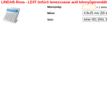
LINDAB-Rova - LD3T önfúró lemezcsavar acél könnyűgerendáh
Mennyiség:
x 1 dob
Méret:
Szín: