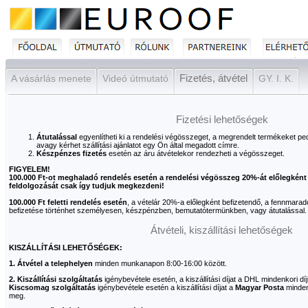
Fizetés, átvétel
A vásárlás menete
Videó útmutató
GY. I. K.
Fizetési lehetőségek
Átutalással
egyenlítheti ki a rendelési végösszeget, a megrendelt termékeket p
avagy kérhet szállítási ajánlatot egy Ön által megadott címre.
Készpénzes fizetés
esetén az áru átvételekor rendezheti a végösszeget.
FIGYELEM!
100.000 Ft-ot meghaladó rendelés esetén a rendelési végösszeg 20%-át előlegként k
feldolgozását csak így tudjuk megkezdeni!
100.000 Ft feletti rendelés esetén
, a vételár 20%-a előlegként befizetendő, a fennmaradó
befizetése történhet személyesen, készpénzben, bemutatótermünkben, vagy átutalással.
Átvételi, kiszállítási lehetőségek
KISZÁLLÍTÁSI LEHETŐSÉGEK:
1. Átvétel a telephelyen
minden munkanapon 8:00-16:00 között.
2. Kiszállítási szolgáltatás
igénybevétele esetén, a kiszállítási díjat a DHL mindenkori dí
Kiscsomag szolgáltatás
igénybevétele esetén a kiszállítási díjat a
Magyar Posta
mindenk
meg.