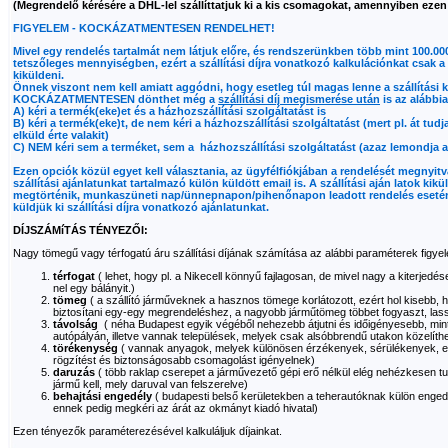
(Megrendelő kérésére a DHL-lel szállíttatjuk ki a kis csomagokat, amennyiben ezen
FIGYELEM - KOCKÁZATMENTESEN RENDELHET!
Mivel egy rendelés tartalmát nem látjuk előre, és rendszerünkben több mint 100.000
tetszőleges mennyiségben, ezért a szállítási díjra vonatkozó kalkulációnkat csak a
kiküldeni.
Önnek viszont nem kell amiatt aggódni, hogy esetleg túl magas lenne a szállítási k
KOCKÁZATMENTESEN dönthet még a
szállítási díj megismerése után
is az alábbia
A) kéri a termék(eke)et és a házhozszállítási szolgáltatást is
B) kéri a termék(eke)t, de nem kéri a házhozszállítási szolgáltatást (mert pl. át tu
elküld érte valakit)
C) NEM kéri sem a terméket, sem a házhozszállítási szolgáltatást (azaz lemondja a
Ezen opciók közül egyet kell választania, az ügyfélfiókjában a rendelését megnyitv
szállítási ajánlatunkat tartalmazó külön küldött email is. A szállítási aján latok k
megtörténik, munkaszüneti nap/ünnepnapon/pihenőnapon leadott rendelés eseté
küldjük ki szállítási díjra vonatkozó ajánlatunkat.
DÍJSZÁMíTÁS TÉNYEZŐI:
Nagy tömegű vagy térfogatú áru szállítási díjának számítása az alábbi paraméterek figyel
térfogat
( lehet, hogy pl. a Nikecell könnyű fajlagosan, de mivel nagy a kiterjedése
nel egy bálányit.)
tömeg
( a szállító járműveknek a hasznos tömege korlátozott, ezért hol kisebb, 
biztosítani egy-egy megrendeléshez, a nagyobb járműtömeg többet fogyaszt, lass
távolság
( néha Budapest egyik végéből nehezebb átjutni és időigényesebb, min
autópályán, illetve vannak települések, melyek csak alsóbbrendű utakon közelíth
törékenység
( vannak anyagok, melyek különösen érzékenyek, sérülékenyek, e
rögzítést és biztonságosabb csomagolást igényelnek)
daruzás
( több raklap cserepet a járművezető gépi erő nélkül elég nehézkesen tud
jármű kell, mely daruval van felszerelve)
behajtási engedély
( budapesti belső kerületekben a teherautóknak külön enged
ennek pedig megkéri az árát az okmányt kiadó hivatal)
Ezen tényezők paraméterezésével kalkuláljuk díjainkat.