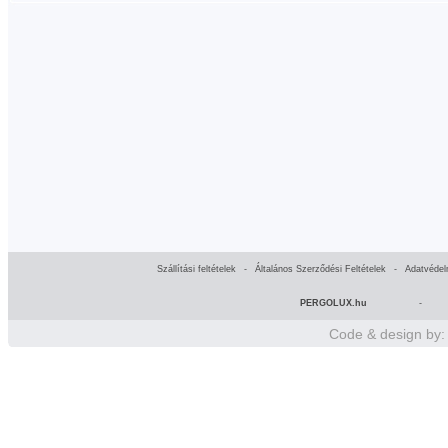
Szállítási feltételek
-
Általános Szerződési Feltételek
-
Adatvédel
PERGOLUX.hu
-
Code & design by: