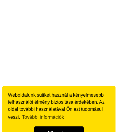
Weboldalunk sütiket használ a kényelmesebb
Weboldalunk sütiket használ a kényelmesebb
felhasználói élmény biztosítása érdekében. Az
felhasználói élmény biztosítása érdekében. Az
oldal további használatával Ön ezt tudomásul
oldal további használatával Ön ezt tudomásul
veszi.
veszi.
További információk
További információk