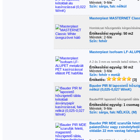
Méretek: 9-féle
Szín: sárga, falc nélkül
Masterplast MASTERNET Class
Homlokzati hőszigetelés kérgesítéséne
Értékesítési egység: 50 m2
Méretek: 2-féle
Szín: fehér
Masterplast Isofoam LF-ALUPET 
A 2 és 3 mm-es termék belső térben, hő
Értékesítési egység: 50 m2
Méretek: 3-féle
Szín: fehér + metál
Értékelés:
[3]
Bauder PIR M lapostető hőszige
nélkül (0,025-0,027 W/mK)
BauderPIR lapostető hőszigetelő tábla
Értékesítési egység: 1 csomag
Méretek: 9-féle
Szín: sárga, falc NÉLKÜL (M)
Bauder PIR MDE szarufák felet
palatetőhöz vagy zsindelyfedés
oldalán 22 mm vastag faforgác