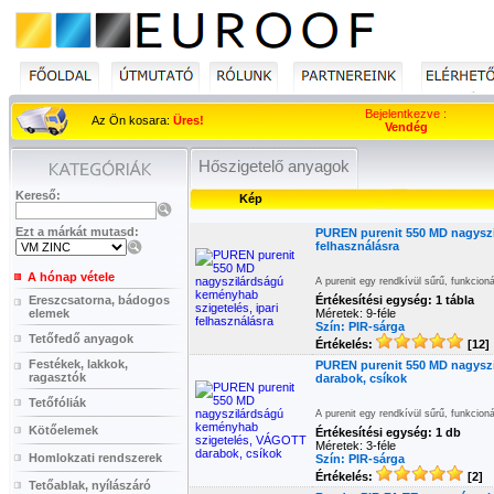
Bejelentkezve :
Az Ön kosara:
Üres!
Vendég
Hőszigetelő anyagok
Kereső:
Kép
Ezt a márkát mutasd:
PUREN purenit 550 MD nagyszi
felhasználásra
A hónap vétele
A purenit egy rendkívül sűrű, funkcion
Ereszcsatorna, bádogos
Értékesítési egység: 1 tábla
elemek
Méretek: 9-féle
Szín: PIR-sárga
Tetőfedő anyagok
Értékelés:
[12]
Festékek, lakkok,
PUREN purenit 550 MD nagysz
ragasztók
darabok, csíkok
Tetőfóliák
A purenit egy rendkívül sűrű, funkcion
Kötőelemek
Értékesítési egység: 1 db
Méretek: 3-féle
Homlokzati rendszerek
Szín: PIR-sárga
Értékelés:
[2]
Tetőablak, nyílászáró