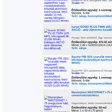
BauderPIR MDE hőszigetelő elem, szaru
Tovább >>>
Értékesítési egység: 1 csomag
Méretek: 6-féle
Szín: sárga, horonyeresztékkel
Isover DOMO PLUS TWIN 10/5 MP
AKCIÓ - akár díjmentes kiszállí
Anyaga: Nem terhelhető, lágy, kasírozá
Értékesítési egység: 472.32 m2
Méret: 2 db x 5x820x120cm (19,
Szín: sárga
Bauder PIR SDS szarufák felett
kétoldali ásványfátyol kasírozá
W/mK)
BauderPIR SDS páraáteresztő hőszigete
Tovább >>>
Értékesítési egység: 1 csomag
Méretek: 6-féle
Szín: sárga, horonyeresztékkel
Masterplast MASTERNET I-75 ü
cementvakolatokhoz
Hagyományos, beltéri cementvakolatok
Értékesítési egység: 50 m2
Méret: 1 x 50 m (75 g/m2)