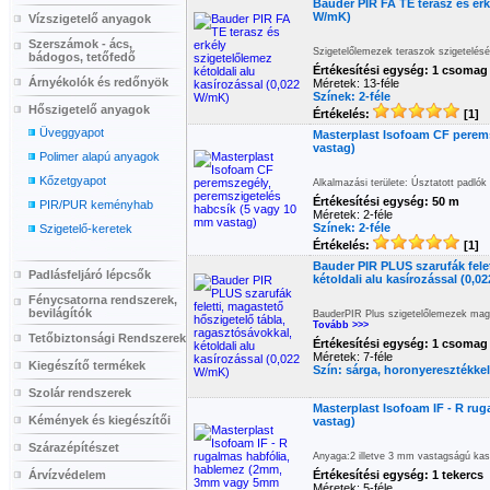
Bauder PIR FA TE terasz és erké
W/mK)
Vízszigetelő anyagok
Szerszámok - ács,
Szigetelőlemezek teraszok szigetelés
bádogos, tetőfedő
Értékesítési egység: 1 csomag
Árnyékolók és redőnyök
Méretek: 13-féle
Színek: 2-féle
Hőszigetelő anyagok
Értékelés:
[1]
Üveggyapot
Masterplast Isofoam CF perem
vastag)
Polimer alapú anyagok
Kőzetgyapot
Alkalmazási területe: Úsztatott padló
Értékesítési egység: 50 m
PIR/PUR keményhab
Méretek: 2-féle
Színek: 2-féle
Szigetelő-keretek
Értékelés:
[1]
Bauder PIR PLUS szarufák felet
Padlásfeljáró lépcsők
kétoldali alu kasírozással (0,
Fénycsatorna rendszerek,
bevilágítók
BauderPIR Plus szigetelőlemezek maga
Tovább >>>
Tetőbiztonsági Rendszerek
Értékesítési egység: 1 csomag
Méretek: 7-féle
Kiegészítő termékek
Szín: sárga, horonyeresztékkel
Szolár rendszerek
Masterplast Isofoam IF - R r
Kémények és kiegészítői
vastag)
Szárazépítészet
Anyaga:2 illetve 3 mm vastagságú kasíro
Árvízvédelem
Értékesítési egység: 1 tekercs
Méretek: 5-féle