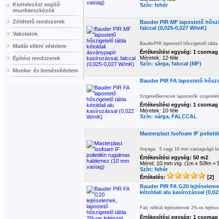
Kivitelezést segítő
Szín: fehér
munkaeszközök
Zöldtető rendszerek
Bauder PIR MF lapostető hőszig
falccal (0,025-0,027 W/mK)
Vakolatok
BauderPIR lapostető hőszigetelő tábla
Madár elleni védelem
Értékesítési egység: 1 csomag
Méretek: 12-féle
Építési rendszerek
Szín: sárga, falccal (MF)
Munka- és leesésvédelem
Bauder PIR FA lapostető hőszig
Szigetelőlemezek lapostetők szigetel
Értékesítési egység: 1 csomag
Méretek: 10-féle
Szín: sárga, FALCCAL
Masterplast Isofoam IF poliet
Anyaga: 5 vagy 10 mm vastagságú kasí
Értékesítési egység: 50 m2
Méret: 10 mm vtg. (1m x 50fm =
Szín: fehér
Értékelés:
[2]
Bauder PIR FA G20 lejtéselemek
kétoldali alu kasírozással (0,
Falc nélküli lejtéselemek 2%-os lejté
Értékesítési egység: 1 csomag