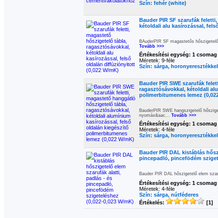
Szín: fehér (white)
Bauder PIR SF szarufák feletti
kétoldali alu kasírozással, fel
BAuderPIR SF magastetős hőszigetelő e
Tovább >>>
Értékesítési egység: 1 csomag
Méretek: 9-féle
Szín: sárga, horonyeresztékkel
Bauder PIR SWE szarufák felett
ragasztósávokkal, kétoldali al
polimerbitumenes lemez (0,02
BauderPIR SWE hangszigetelő hőszigete
nyomás&aac...
Tovább >>>
Értékesítési egység: 1 csomag
Méretek: 4-féle
Szín: sárga, horonyeresztékkel
Bauder PIR DAL kistáblás hőszi
pincepadló, pincefödém sziget
Bauder PIR DAL hőszigetelő elem szaru
Értékesítési egység: 1 csomag
Méretek: 4-féle
Szín: sárga, nútféderes
Értékelés:
[1]