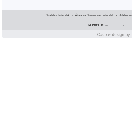
Szállítási feltételek
-
Általános Szerződési Feltételek
-
Adatvédel
PERGOLUX.hu
-
Code & design by: