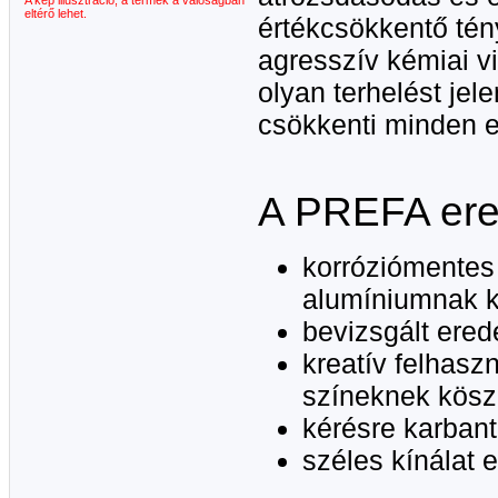
A kép illusztráció, a termék a valóságban
eltérő lehet.
értékcsökkentő tén
agresszív kémiai v
olyan terhelést jel
csökkenti minden e
A PREFA eres
korróziómentes
alumíniumnak 
bevizsgált ered
kreatív felhasz
színeknek kös
kérésre karban
széles kínálat 