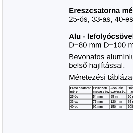
Ereszcsatorna mé
25-ös, 33-as, 40-e
Alu - lefolyócsöv
D=80 mm D=100 
Bevonatos alumíniu
belső hajlítással.
Méretezési táblázat
Ereszcsatorna
Elölnézeti
Alsó sík
Hát
méret:
magasság:
szélesség:
mag
25-ös
54 mm
85 mm
60
33-as
75 mm
120 mm
85
40-es
92 mm
150 mm
10