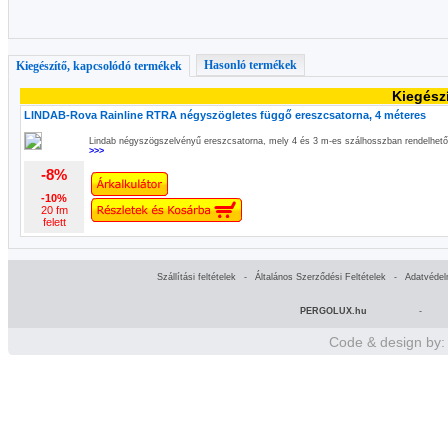
Hasonló termékek
Kiegészítő, kapcsolódó termékek
Kiegész
LINDAB-Rova Rainline RTRA négyszögletes függő ereszcsatorna, 4 méteres
Lindab négyszögszelvényű ereszcsatorna, mely 4 és 3 m-es szálhosszban rendelhető
>>>
-8%
-10%
20 fm
felett
Szállítási feltételek
-
Általános Szerződési Feltételek
-
Adatvédel
PERGOLUX.hu
-
Code & design by: