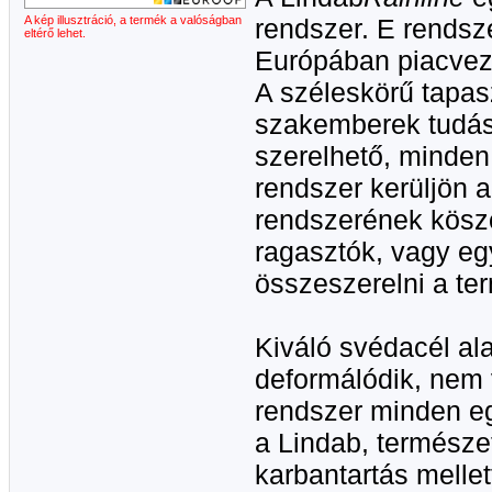
A kép illusztráció, a termék a valóságban
rendszer. E rendsz
eltérő lehet.
Európában piacvez
A széleskörű tapasz
szakemberek tudás
szerelhető, minden
rendszer kerüljön a
rendszerének kösz
ragasztók, vagy eg
összeszerelni a te
Kiváló svédacél a
deformálódik, nem 
rendszer minden eg
a Lindab, természe
karbantartás mellet