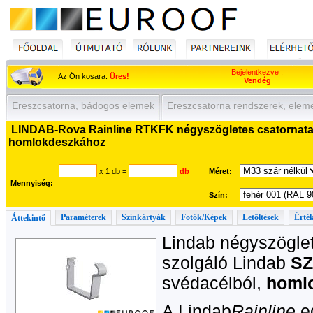
Bejelentkezve :
Az Ön kosara:
Üres!
Vendég
Ereszcsatorna, bádogos elemek
Ereszcsatorna rendszerek, elem
LINDAB-Rova Rainline RTKFK négyszögletes csatornatart
homlokdeszkához
x 1 db
=
db
Méret:
Mennyiség:
Szín:
Paraméterek
Színkártyák
Fotók/Képek
Letöltések
Érték
Áttekintő
Lindab négyszöglet
szolgáló Lindab
SZ
svédacélból,
homl
A Lindab
Rainline
e