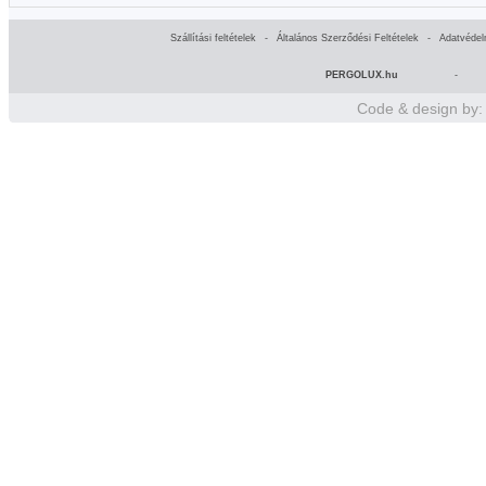
Szállítási feltételek
-
Általános Szerződési Feltételek
-
Adatvédel
PERGOLUX.hu
-
Code & design by: