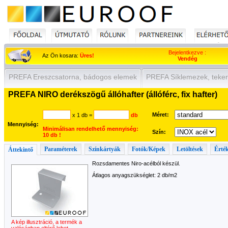
Bejelentkezve :
Az Ön kosara:
Üres!
Vendég
PREFA Ereszcsatorna, bádogos elemek
PREFA Síklemezek, teker
PREFA NIRO derékszögű állóhafter (állóférc, fix hafter)
Méret:
x 1 db
=
db
Mennyiség:
Minimálisan rendelhető mennyiség:
Szín:
10 db !
Paraméterek
Színkártyák
Fotók/Képek
Letöltések
Érték
Áttekintő
Rozsdamentes Niro-acélból készül.
Átlagos anyagszükséglet: 2 db/m2
A kép illusztráció, a termék a