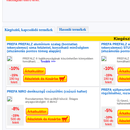
valóságban eltérő lehet.
Hasonló termékek
Kiegészítő, kapcsolódó termékek
Kiegész
PREFA PREFALZ alumínium szalag (bontatlan
PREFA PREFALZ al
tekercslemez) sima felülettel, korcolható minőségben
tekercslemez) STU
(elszámolás pontos tömeg alapján)
(elszámolás ponto
PREFALZ ® hajlékonyságának köszönhetően könnyebben
PREFALZ ®
formálható, ...
Tovább >>>
formálható
-10%
-10%
-15%
-15%
180 kg
180 kg
felett
felett
PREFA süllyesztett
PREFA NIRO derékszögű csúszóférc (csúszó hafter)
rögzítéséhez, roz
Rozsdamentes Niro-acélból készül. Átlagos
Új típusú,
anyagszükséglet: 4 db/m2
haftereine
-8%
-5%
-15%
-10%
500 db
500 db
felett
felett