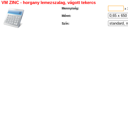
VM ZINC - horgany lemezszalag, vágott tekercs
Mennyiség:
x 
Méret:
Szín: