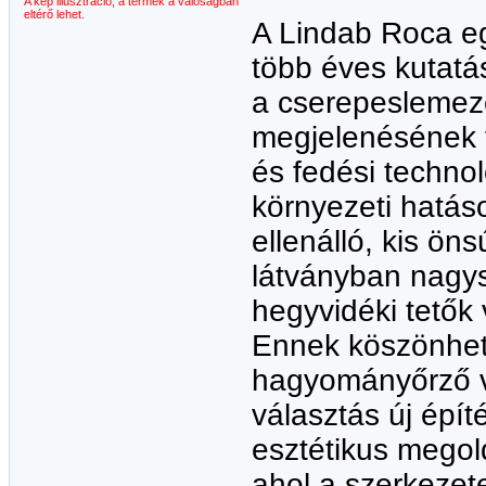
A kép illusztráció, a termék a valóságban
eltérő lehet.
A Lindab Roca eg
több éves kutatá
a cserepeslemez
megjelenésének t
és fedési techno
környezeti hatás
ellenálló, kis öns
látványban nagys
hegyvidéki tetők 
Ennek köszönhető
hagyományőrző v
választás új épí
esztétikus megold
ahol a szerkezet