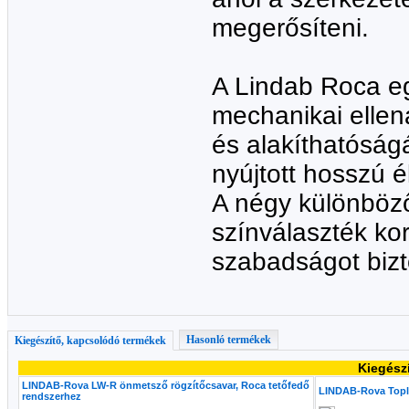
megerősíteni.
A Lindab Roca eg
mechanikai ellen
és alakíthatóságá
nyújtott hosszú é
A négy különböző 
színválaszték kor
szabadságot bizt
Hasonló termékek
Kiegészítő, kapcsolódó termékek
Kiegész
LINDAB-Rova LW-R önmetsző rögzítőcsavar, Roca tetőfedő
LINDAB-Rova Topli
rendszerhez