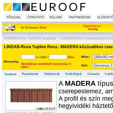
Bejelentkezve :
Az Ön kosara:
Üres!
Vendég
LINDAB-Rova Tetőfedő anyagok
LINDAB-Rova Cseréphatású kön
LINDAB-Rova Topline Roca - MADERA kőzúzalékos cser
Méret:
x 1 tábla
=
tábla
Mennyiség:
Minimálisan rendelhető mennyiség: 5
Szín:
tábla !
Paraméterek
Színkártyák
Fotók/Képek
Garancia
Letölt
Áttekintő
A
MADERA
típus
cserepeslemez, ame
A profil és szín m
hegyividéki háztető