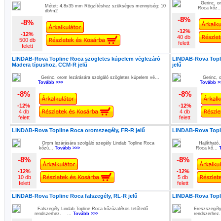
Gerinc, or
Métet: 4,8x35 mm Rögzítéshez szükséges mennyiség: 10
Roca kőz.
db/m2
-8%
-8%
-12%
-12%
40 db
500 db
felett
felett
LINDAB-Rova Topline Roca szögletes kúpelem véglezáró
LINDAB-Rova Topli
Madera típushoz, CCM-R jelű
jelű
Gerinc, orom lezárására szolgáló szögletes kúpelem vé...
Gerinc, o
Tovább >>>
Tovább >
-8%
-8%
-12%
-12%
4 db
4 db
felett
felett
LINDAB-Rova Topline Roca oromszegély, FR-R jelű
LINDAB-Rova Topli
Orom lezárására szolgáló szegély Lindab Topline Roca
Hajlítható,
kőzú...
Tovább >>>
Roca kő...
-8%
-8%
-12%
-12%
10 db
5 db
felett
felett
LINDAB-Rova Topline Roca falszegély, RL-R jelű
LINDAB-Rova Topli
Falszegély Lindab Topline Roca kőzúzalékos tetőfedő
Ereszszegély
rendszerhez. ...
Tovább >>>
rendszerhe