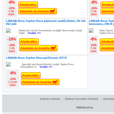
-8%
-8%
-12%
-12%
5 db
5 db
felett
felett
LINDAB-Rova Topline Roca gépészeti szellőzőelem, HV 110
LINDAB-Rova Topli
ISO jelű
bevonatos, DW-R j
Gépészeti csövek kivezetésére szolgáló idomcserép Lindab
Vápa Classic 
Toplin...
Tovább >>>
Topline Roca 
-10%
-8%
-12%
-12%
2 db
5 db
felett
felett
LINDAB-Rova Topline Roca javítószett, KIT-R
Speciális javítószett/készlet Lindab Topline Roca
kőzúzalékos te...
Tovább >>>
-8%
-12%
2 szett
felett
Szállítási feltételek
-
Általános Szerződési Feltételek
-
Adatvédel
PERGOLUX.hu
-