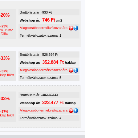
Bruttó lista ár:
933 Ft
-20%
746 Ft
Webshop ár:
/m2
-23%
A legolcsóbb termékváltozat ára!
74.08 m2
fölött
Termékváltozatok száma: 1
Bruttó lista ár:
526.694 Ft
-33%
352.884 Ft
Webshop ár:
/raklap
A legolcsóbb termékváltozat ára!
-37%
klap fölött
Termékváltozatok száma: 5
Bruttó lista ár:
482.803 Ft
-33%
323.477 Ft
Webshop ár:
/raklap
A legolcsóbb termékváltozat ára!
-37%
klap fölött
Termékváltozatok száma: 4