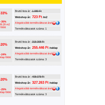
Bruttó lista ár:
1.080 Ft
-33%
723 Ft
Webshop ár:
/m2
-35%
A legolcsóbb termékváltozat ára!
89.28 m2
fölött
Termékváltozatok száma: 1
Bruttó lista ár:
319.308 Ft
-20%
255.446 Ft
Webshop ár:
/raklap
A legolcsóbb termékváltozat ára!
-24%
klap fölött
Termékváltozatok száma: 3
Bruttó lista ár:
409.079 Ft
-20%
327.263 Ft
Webshop ár:
/raklap
A legolcsóbb termékváltozat ára!
-25%
klap fölött
Termékváltozatok száma: 3