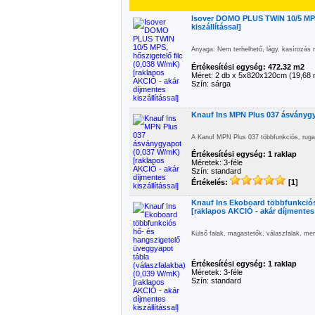
Isover DOMO PLUS TWIN 10/5 MPS,
kiszállítással]
Anyaga: Nem terhelhető, lágy, kasírozás n
Értékesítési egység: 472.32 m2
Méret: 2 db x 5x820x120cm (19,68 
Szín: sárga
Knauf Ins MPN Plus 037 ásványgya
A Kanuf MPN Plus 037 többfunkciós, rugal
Értékesítési egység: 1 raklap
Méretek: 3-féle
Szín: standard
Értékelés:
[1]
Knauf Ins Ekoboard többfunkciós
[raklapos AKCIÓ - akár díjmentes 
Külső falak, magastetők, válaszfalak, me
Értékesítési egység: 1 raklap
Méretek: 3-féle
Szín: standard