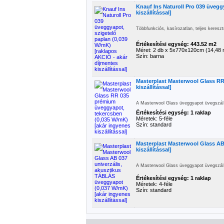
Knauf Ins Naturoll Pro 039 üvegg
kiszállítással]
Többfunkciós, kasírozatlan, teljes keresz
Értékesítési egység: 443.52 m2
Méret: 2 db x 5x770x120cm (14,48 
Szín: barna
Masterplast Masterwool Glass RR
kiszállítással]
A Masterwool Glass üveggyapot üvegszál 
Értékesítési egység: 1 raklap
Méretek: 5-féle
Szín: standard
Masterplast Masterwool Glass AB
kiszállítással]
A Masterwool Glass üveggyapot üvegszál 
Értékesítési egység: 1 raklap
Méretek: 4-féle
Szín: standard