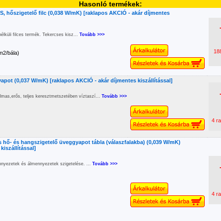
Hasonló termékek:
 hőszigetelő filc (0,038 W/mK) [raklapos AKCIÓ - akár díjmentes
élküli filces termék. Tekercses kisz...
Tovább >>>
18
m2/bála)
pot (0,037 W/mK) [raklapos AKCIÓ - akár díjmentes kiszállítással]
mas,erős, teljes keresztmetszetében víztaszí...
Tovább >>>
4 ra
 hő- és hangszigetelő üveggyapot tábla (válaszfalakba) (0,039 W/mK)
kiszállítással]
nnyezetek és álmennyezetek szigetelése. ...
Tovább >>>
4 ra