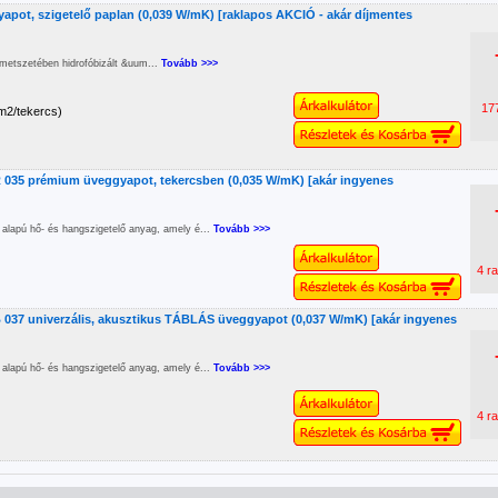
yapot, szigetelő paplan (0,039 W/mK) [raklapos AKCIÓ - akár díjmentes
tmetszetében hidrofóbizált &uum...
Tovább >>>
17
m2/tekercs)
 035 prémium üveggyapot, tekercsben (0,035 W/mK) [akár ingyenes
alapú hő- és hangszigetelő anyag, amely é...
Tovább >>>
4 ra
 037 univerzális, akusztikus TÁBLÁS üveggyapot (0,037 W/mK) [akár ingyenes
alapú hő- és hangszigetelő anyag, amely é...
Tovább >>>
4 ra