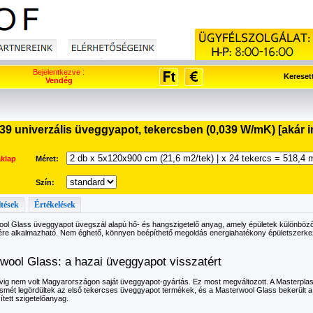
Bejelentkezve :
Kereset
Vendég
9 univerzális üveggyapot, tekercsben (0,039 W/mK) [akár in
aklap
Méret:
Szín:
ltések
Értékelések
ol Glass üveggyapot üvegszál alapú hő- és hangszigetelő anyag, amely épületek különböz
ére alkalmazható. Nem éghető, könnyen beépíthető megoldás energiahatékony épületszerkez
wool Glass: a hazai üveggyapot visszatért
vig nem volt Magyarországon saját üveggyapot-gyártás. Ez most megváltozott. A Masterpla
smét legördültek az első tekercses üveggyapot termékek, és a Masterwool Glass bekerült a 
ített szigetelőanyag.