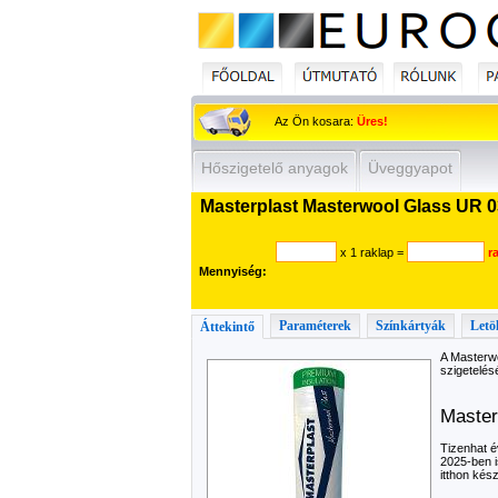
Az Ön kosara:
Üres!
Hőszigetelő anyagok
Üveggyapot
Masterplast Masterwool Glass UR 03
x 1 raklap
=
r
Mennyiség:
Paraméterek
Színkártyák
Letö
Áttekintő
A Masterwo
szigetelés
Master
Tizenhat é
2025-ben i
itthon kész