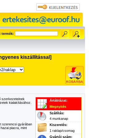
t termék:
gyenes kiszállítással]
ő szerkezeteinek
Ártáblázat:
etek kialakításához.
Megnyités
Szállítás:
4 munkanap
st szerencsi gyárában
Kiszerelés:
hazai piacra, mint
1 raklap/csomag
Gyártói szám: