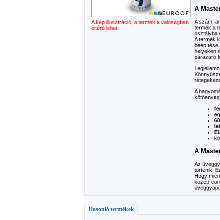
A Maste
A szám, am
A kép illusztráció, a termék a valóságban
termék a t
eltérő lehet.
osztályba 
A termék k
beépítése.
helyeken n
párazáró fó
Legjellemz
Könnyűszer
rétegeként
A hagyomán
kötőanyag 
fe
eg
60
le
EU
kö
A Master
Az üveggya
történik. 
Hogy miért
közép-euró
üveggyapot
Hasonló termékek