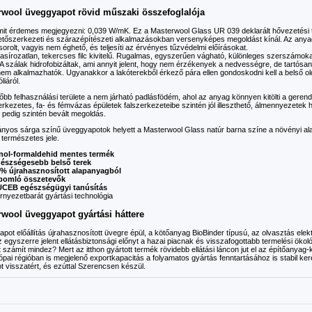
rwool üveggyapot rövid műszaki összefoglalója
it érdemes megjegyezni: 0,039 W/mK. Ez a Masterwool Glass UR 039 deklarált hővezetési t
etőszerkezeti és szárazépítészeti alkalmazásokban versenyképes megoldást kínál. Az anya
sorolt, vagyis nem éghető, és teljesíti az érvényes tűzvédelmi előírásokat.
asírozatlan, tekercses filc kivitelű. Rugalmas, egyszerűen vágható, különleges szerszámoka
A szálak hidrofobizáltak, ami annyit jelent, hogy nem érzékenyek a nedvességre, de tartósa
em alkalmazhatók. Ugyanakkor a lakóterekből érkező pára ellen gondoskodni kell a belső old
liáról.
őbb felhasználási területe a nem járható padlásfödém, ahol az anyag könnyen kitölti a gerendá
kezetes, fa- és fémvázas épületek falszerkezeteibe szintén jól illeszthető, álmennyezetek 
 pedig szintén bevált megoldás.
yos sárga színű üveggyapotok helyett a Masterwool Glass natúr barna színe a növényi ala
természetes jele.
nol-formaldehid mentes termék
észségesebb belső terek
% újrahasznosított alapanyagból
bomló összetevők
CEB egészségügyi tanúsítás
rnyezetbarát gyártási technológia
wool üveggyapot gyártási háttere
pot előállítás újrahasznosított üvegre épül, a kötőanyag BioBinder típusú, az olvasztás el
Ez egyszerre jelent ellátásbiztonsági előnyt a hazai piacnak és visszafogottabb termelési ökol
 számít mindez? Mert az itthon gyártott termék rövidebb ellátási láncon jut el az építőanyag
pai régióban is megjelenő exportkapacitás a folyamatos gyártás fenntartásához is stabil kere
 visszatért, és ezúttal Szerencsen készül.