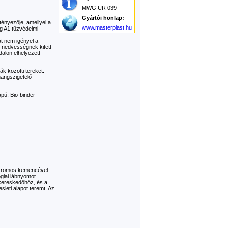
MWG UR 039
Gyártói honlap:
ényezője, amellyel a
www.masterplast.hu
g A1 tűzvédelmi
t nem igényel a
n nedvességnek kitett
alon elhelyezett
k közötti tereket.
hangszigetelő
pú, Bio-binder
ektromos kemencével
ógiai lábnyomot.
-kereskedőhöz, és a
sleti alapot teremt. Az