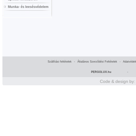
Munka- és leesésvédelem
Szállítási feltételek
-
Általános Szerződési Feltételek
-
Adatvédel
PERGOLUX.hu
-
Code & design by: