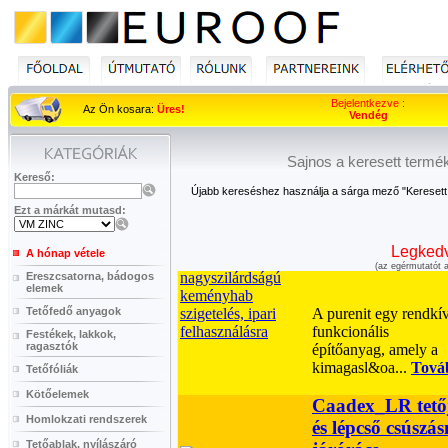
Bejelentkezve :
Az Ön kosara:
Üres!
Vendég
Sajnos a keresett termé
Kereső:
Újabb kereséshez használja a sárga mező "Keresett t
Ezt a márkát mutasd:
Legkedv
A hónap vétele
(az egérmutatót a
Ereszcsatorna, bádogos
elemek
Tetőfedő anyagok
Festékek, lakkok,
ragasztók
Tetőfóliák
Kötőelemek
Homlokzati rendszerek
Tetőablak, nyílászáró