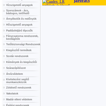
Vízszigetelő anyagok
Szerszámok - ács,
bádogos, tetőfedő
Árnyékolók és redőnyök
Hőszigetelő anyagok
Padlásfeljáró lépcsők
Fénycsatorna rendszerek,
bevilágítók
Tetőbiztonsági Rendszerek
Kiegészítő termékek
Szolár rendszerek
Kémények és kiegészítői
Szárazépítészet
Árvízvédelem
Kivitelezést segítő
munkaeszközök
Zöldtető rendszerek
Vakolatok
Madár elleni védelem
Építési rendszerek