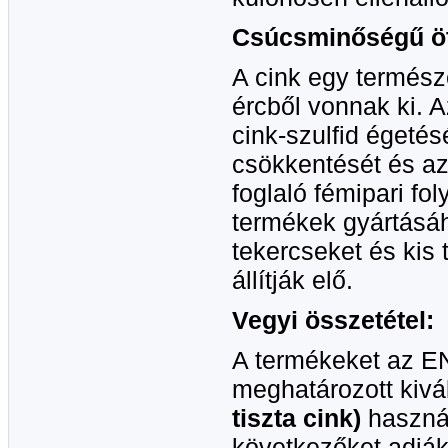
Csúcsminőségű öt
A cink egy termész
ércből vonnak ki. A
cink-szulfid égetés
csökkentését és az
foglaló fémipari fol
termékek gyártásáh
tekercseket és kis
állítják elő.
Vegyi összetétel:
A termékeket az E
meghatározott kiv
tiszta cink)
használ
következőket adják