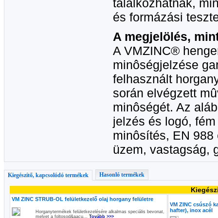
találkozhatnak, min
és formázási teszt
A megjelölés, min
A VMZINC® hengere
minôségjelzése ga
felhasznált horgany
során elvégzett mû
minôségét. Az aláb
jelzés és logó, f
minôsítés, EN 988
üzem, vastagság, g
Hasonló termékek
Kiegészítő, kapcsolódó termékek
Kiegész
VM ZINC STRUB-OL felületkezelő olaj horgany felületre
VM ZINC csúszó k
hafter), inox acél
Horganytermékek felületkezelésére alkalmas speciális bevonat,
melyet a foltosod&aacu...
Tovább >>>