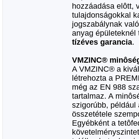
hozzáadása elôtt, 
tulajdonságokkal ka
jogszabálynak való
anyag épületeknél 
tízéves garancia
.
VMZINC® minôség
A VMZINC® a kivá
létrehozta a PREM
még az EN 988 szab
tartalmaz. A minôs
szigorúbb, például 
összetétele szempo
Egyébként a tetôfe
követelményszintet