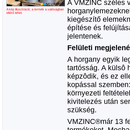
A VMZINC széles vá
horganylemezeknek
A kép illusztráció, a termék a valóságban
eltérő lehet.
kiegészítő elemekn
építése és felújítá
jelentenek.
Felületi megjelené
A horgany egyik le
tartósság. A külsô 
képzôdik, és ez ell
kopással szemben: 
környezeti feltétel
kivitelezés után s
szükség.
VMZINC®már 13 felü
termékeket. Mechan