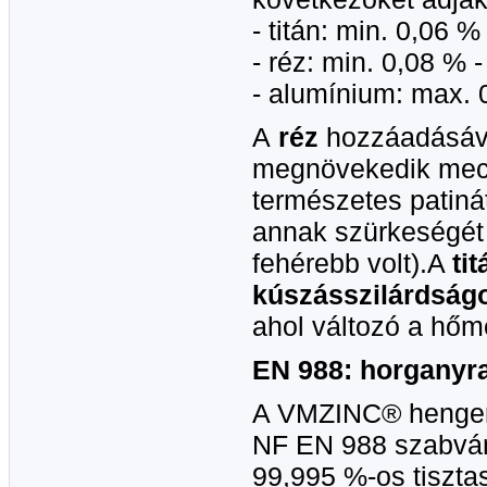
- titán: min. 0,06 %
- réz: min. 0,08 % 
- alumínium: max. 
A
réz
hozzáadásáv
megnövekedik mech
természetes patiná
annak szürkeségét 
fehérebb volt).A
tit
kúszásszilárdság
ahol változó a hőm
EN 988: horganyra
A VMZINC® hengere
NF EN 988 szabván
99,995 %-os tisztas