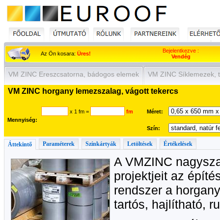
Bejelentkezve :
Az Ön kosara:
Üres!
Vendég
VM ZINC Ereszcsatorna, bádogos elemek
VM ZINC Síklemezek, t
VM ZINC horgany lemezszalag, vágott tekercs
x 1 fm
=
fm
Méret:
Mennyiség:
Szín:
Paraméterek
Színkártyák
Letöltések
Értékelések
Áttekintő
A VMZINC nagyszabá
projektjeit az építé
rendszer a horgany
tartós, hajlítható,