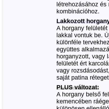
létrehozásához és
kombinációhoz.
Lakkozott horgan
A horgany felületé
lakkal vontuk be. Ú
különféle tervekhe
együttes alkalmaz
horganyzott, vagy l
felületét ért karco
vagy rozsdásodást,
saját patina rétege
PLUS változat:
A horgany belső fe
kemencében ráégete
különösen ellenáll