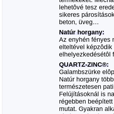
lehetôvé tesz erede
sikeres párosítások
beton, üveg…
Natúr horgany:
Az enyhén fényes 
elteltével képzôdik
elhelyezkedésétôl 
QUARTZ-ZINC®:
Galambszürke elôpa
Natúr horgany több
természetesen pat
Felújításoknál is n
régebben beépített
mutat. Gyakran al