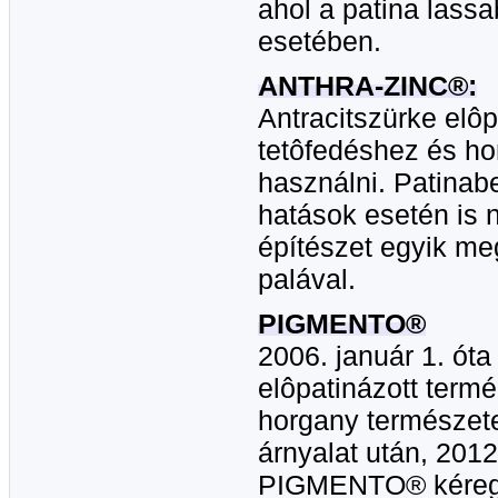
ahol a patina lass
esetében.
ANTHRA-ZINC®:
Antracitszürke elôp
tetôfedéshez és ho
használni. Patinab
hatások esetén is
építészet egyik me
palával.
PIGMENTO®
2006. január 1. ót
elôpatinázott term
horgany természete
árnyalat után, 2012
PIGMENTO® kéreg b