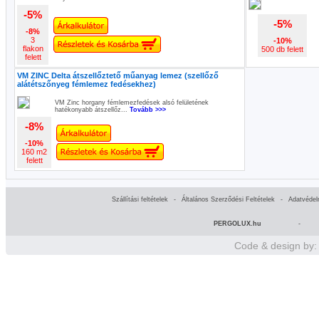
-5%
-5%
-8%
3
-10%
flakon
500 db felett
felett
VM ZINC Delta átszellőztető műanyag lemez (szellőző
alátétszőnyeg fémlemez fedésekhez)
VM Zinc horgany fémlemezfedések alsó felületének
hatékonyabb átszellőz...
Tovább >>>
-8%
-10%
160 m2
felett
Szállítási feltételek
-
Általános Szerződési Feltételek
-
Adatvédel
PERGOLUX.hu
-
Code & design by: