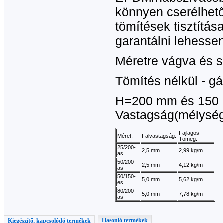
könnyen cserélhető
tömítések tisztítás
garantálni lehesse
Méretre vágva és s
Tömítés nélkül - g
H=200 mm és 150 
Vastagság(mélység
Fajlagos
Méret:
Falvastagság:
Tömeg:
25/200-
2,5 mm
2,99 kg/m
as
50/200-
2,5 mm
4,12 kg/m
as
50/150-
5,0 mm
5,62 kg/m
es
80/200-
5,0 mm
7,78 kg/m
as
Hasonló termékek
Kiegészítő, kapcsolódó termékek