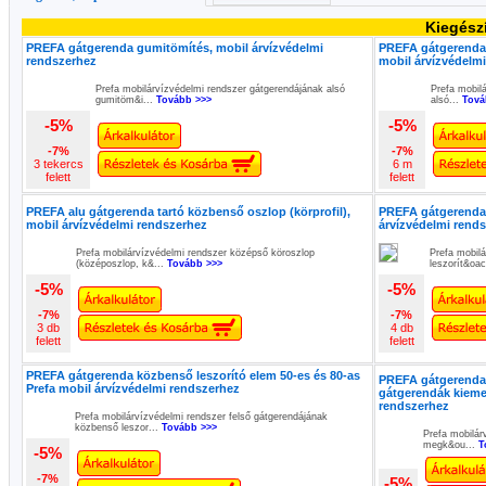
Kiegész
PREFA gátgerenda gumitömítés, mobil árvízvédelmi
PREFA gátgerenda t
rendszerhez
mobil árvízvédelm
Prefa mobilárvízvédelmi rendszer gátgerendájának alsó
Prefa mobil
gumitöm&i...
Tovább >>>
alsó...
Tová
-5%
-5%
-7%
-7%
3 tekercs
6 m
felett
felett
PREFA alu gátgerenda tartó közbenső oszlop (körprofil),
PREFA gátgerenda 
mobil árvízvédelmi rendszerhez
árvízvédelmi rend
Prefa mobilárvízvédelmi rendszer középső köroszlop
Prefa mobilá
(középoszlop, k&...
Tovább >>>
leszorít&oac
-5%
-5%
-7%
-7%
3 db
4 db
felett
felett
PREFA gátgerenda közbenső leszorító elem 50-es és 80-as
PREFA gátgerenda
Prefa mobil árvízvédelmi rendszerhez
gátgerendák kiemel
rendszerhez
Prefa mobilárvízvédelmi rendszer felső gátgerendájának
közbenső leszor...
Tovább >>>
Prefa mobilár
megk&ou...
T
-5%
-7%
-5%