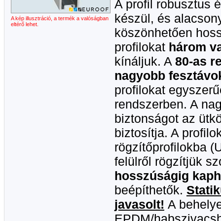
A profil robusztus 
készül, és alacson
A kép illusztráció, a termék a valóságban
eltérő lehet.
köszönhetően hossz
profilokat
három va
kínáljuk. A
80-as r
nagyobb fesztávo
profilokat egyszer
rendszerben. A nagy
biztonságot az üt
biztosítja. A profi
rögzítőprofilokba (U-
felülről rögzítjük s
hosszúságig kaph
beépíthetők.
Stati
javasolt!
A behelye
EPDM/habszivacsbó