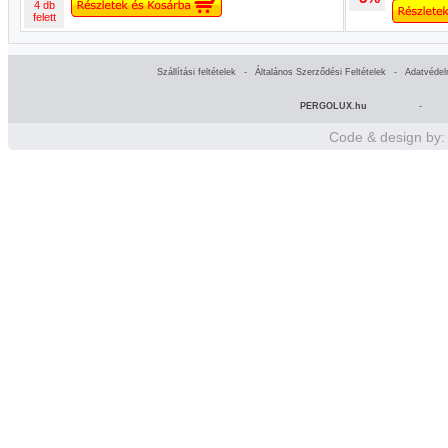
4 db
felett
Szállítási feltételek
-
Általános Szerződési Feltételek
-
Adatvédel
PERGOLUX.hu
-
Code & design by: