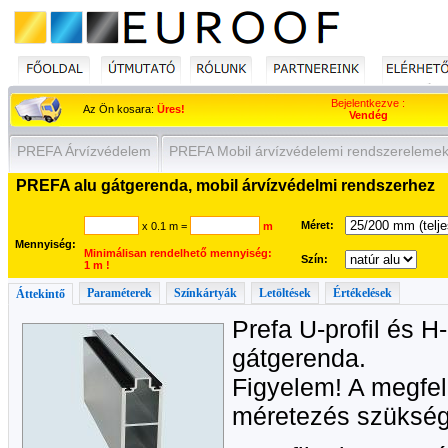
Bejelentkezve :
Az Ön kosara:
Üres!
Vendég
PREFA Árvízvédelem
PREFA Mobil árvízvédelemi rendszereleme
PREFA alu gátgerenda, mobil árvízvédelmi rendszerhez
Méret:
x 0.1 m
=
m
Mennyiség:
Minimálisan rendelhető mennyiség:
Szín:
1 m !
Paraméterek
Színkártyák
Letöltések
Értékelések
Áttekintő
Prefa U-profil és H
gátgerenda.
Figyelem! A megfel
méretezés szükség