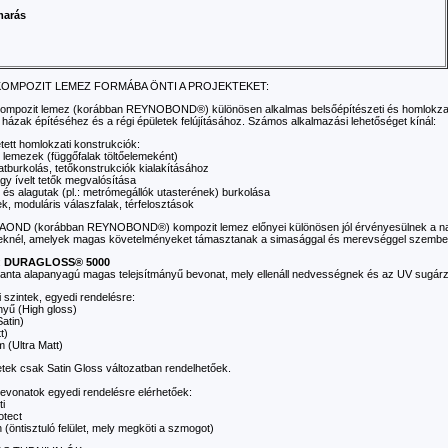
marás
KOMPOZIT LEMEZ FORMÁBA ÖNTI A PROJEKTEKET:
ompozit lemez (korábban REYNOBOND®) különösen alkalmas belsőépítészeti és homlokzati
j házak építéséhez és a régi épületek felújításához. Számos alkalmazási lehetőséget kínál:
etett homlokzati konstrukciók:
 lemezek (függőfalak töltőelemeként)
tburkolás, tetőkonstrukciók kialakításához
gy ívelt tetők megvalósítása
 és alagutak (pl.: metrómegállók utasterének) burkolása
tek, moduláris válaszfalak, térfelosztások
OND (korábban REYNOBOND®) kompozit lemez előnyei különösen jól érvényesülnek a nag
eknél, amelyek magas követelményeket támasztanak a simasággal és merevséggel szembe
:
DURAGLOSS® 5000
yanta alapanyagú magas telejsítmányű bevonat, mely ellenáll nedvességnek és az UV sugá
 szintek, egyedi rendelésre:
yű (High gloss)
Satin)
t)
m (Ultra Matt)
letek csak Satin Gloss változatban rendelhetőek.
bevonatok egyedi rendelésre elérhetőek:
ti
otect
 (öntisztuló felület, mely megköti a szmogot)