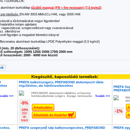
OS TUDNIVALÓK:
 alumínium burkolólap
tűzálló maggal (FR = fire resistant) (7,5 kg/m2)
rzet minőség:
EN AW 3003 AlMn1Cu H46, vagy 3005 H46
gozásnál a tűréshatárokat vegye figyelembe!
i határidőre kérjen ajánlatot
: ragasztással, szegecseléssel vagy csavarozással
z. ellenőrizve
ésnél figyeljen a megadott fektetési irányra!
 Bevonatos alumínium burkolólap LPDE Polyethylen maggal (5,5 kg/m2)
l (min. 20 db/hosszméret):
ő szélességek: 1000| 1250| 1500| 1750| 2000 mm
ő hosszméret: 2000 - 6000 mm között
kek
Kiegészítő, kapcsolódó termékek:
D
PREFA balkonszegecs, PREFABOND alukompozit tábla
ethez
rögzítéshez, alu háttérszerkezethez
PREFA fixp
PREFABOND
PREFABOND alukompozit táblákhoz színazonos
Tovább >>>
homlokzatburkolati szegecs. Anyaga: nemesac&e...
Tovább >>>
PRE
alu
-5%
-10%
-1%
250
db
felett
ecshez,
PREFA szegecselő talp balkonszegecshez, PREFABOND
PREFA egyk