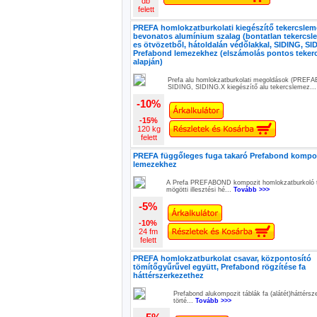
db
felett
PREFA homlokzatburkolati kiegészítő tekercslem
bevonatos alumínium szalag (bontatlan tekercsl
es ötvözetből, hátoldalán védőlakkal, SIDING, SI
Prefabond lemezekhez (elszámolás pontos teke
alapján)
Prefa alu homlokzatburkolati megoldások (PREF
SIDING, SIDING.X kiegészítő alu tekercslemez..
-10%
-15%
120 kg
felett
PREFA függőleges fuga takaró Prefabond kompo
lemezekhez
A Prefa PREFABOND kompozit homlokzatburkoló 
mögötti illesztési hé...
Tovább >>>
-5%
-10%
24 fm
felett
PREFA homlokzatburkolat csavar, központosító
tömítőgyűrűvel együtt, Prefabond rögzítése fa
háttérszerkezethez
Prefabond alukompozit táblák fa (alátét)háttérs
törté...
Tovább >>>