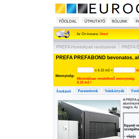
Az Ön kosara:
Üres!
PREFA Homlokzati rendszerek
PREFA Ép
PREFA PREFABOND bevonatos, alum
x 6.15 m2
=
m
Mennyiség:
Minimálisan rendelhető mennyiség:
6.15 m2 !
Paraméterek
Színkártyák
Fotó
Áttekintő
A PREFA a
alumíniuml
magra. Az 
Egyedi m
szolgálta
- vágás