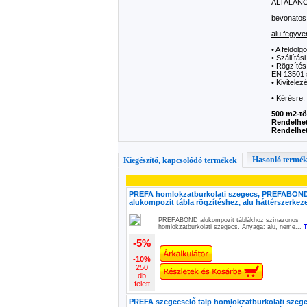
ÁLTALÁN
bevonatos
alu fegyve
• A feldol
• Szállítás
• Rögzítés
EN 13501 s
• Kivitelez
• Kérésre:
500 m2-tő
Rendelhet
Rendelhet
Hasonló termé
Kiegészítő, kapcsolódó termékek
PREFA homlokzatburkolati szegecs, PREFABON
alukompozit tábla rögzítéshez, alu háttérszerkez
PREFABOND alukompozit táblákhoz színazonos
homlokzatburkolati szegecs. Anyaga: alu, neme...
-5%
-10%
250
db
felett
PREFA szegecselő talp homlokzatburkolati szeg