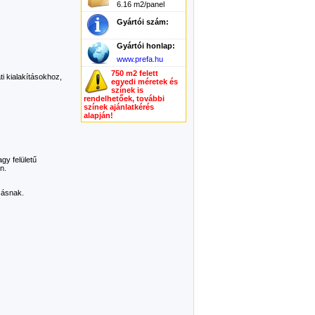
6.16 m2/panel
Gyártói szám:
Gyártói honlap:
www.prefa.hu
750 m2 felett
 kialakításokhoz,
egyedi méretek és
színek is
rendelhetőek, további
színek ajánlatkérés
alapján!
y felületű
n.
rzásnak.