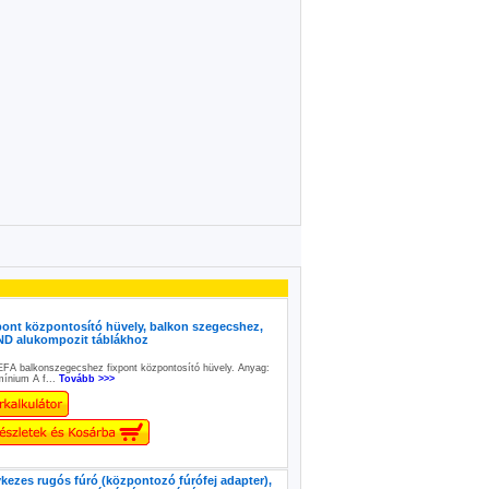
ont központosító hüvely, balkon szegecshez,
 alukompozit táblákhoz
FA balkonszegecshez fixpont központosító hüvely. Anyag:
mínium A f...
Tovább >>>
ezes rugós fúró (központozó fúrófej adapter),