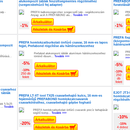
es
alukompozit táblák feszültségmentes rögzítéséhez
PREFABOND
(szegecsbehúzó fej adapter)
furatolásá
alp -
PREFA balkonszegecshez szegecselő talp - segédszerszám
PRE
Anyag: acél A PREFABOND alu...
Tovább >>>
előr
-1%
-1%
PREFA fix
(központo
PREFA homlokzatburkolati önfúró csavar, 16 mm-es lapos
háttérszer
kompozit
fejjel, Prefabond rögzítése alu háttérszerkezethez
PRE
Prefabnd alukompozit táblák alumínium háttérszerkezethez
mm-
lőfúrásá...
történő r&oum...
Tovább >>>
>>>
-5%
-5%
-10%
-10%
250 db
250
felett
db
felett
 csavarhoz
EJOT JT3-L
 táblák
PREFA LT-XT tool TX25 csavarbehajtó kulcs, 16 mm-es
homlokzatb
fejátmérőjű PREFABOND homlokzatcsavarok
rögzítéséh
csavarkötéséhez, csavarbehajtó gépbe fogható
ek 5,5x25
 ...
Tovább
PREFA homlokzatburkolati önfúró csavarok precíz behajtását
segítő komp...
Tovább >>>
-10%
-20%
-15%
4 doboz