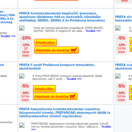
felett
ez,
PREFA homlokzatburkolati kiegészítő, bevonatos,
emez) H44-
alumínium táblalemez H44-es ötvözetből, hátoldalán
PREFA vízs
DING.X és
védőlakkal, SIDING, SIDING.X és Prefabond lemezekhez
lemezekhe
rcstömeg
Prefa alu homlokzatburkolati megoldások (PREFABOND,
A 
SIDING, SIDING.X kiegészítő alu tábla...
Tovább >>>
mö
ABOND,
.
Tovább >>>
-10%
-5%
-15%
-10%
10
24 fm
tábla
felett
felett
zit
PREFA F-profil Prefabond kompozit lemezekhez,
PREFA U-p
alumíniumból
alumínium
táblák
A Prefa PREFABOND kompozit homlokzatburkoló táblák
A 
illesztéshez való F-profil ...
Tovább >>>
ill
-5%
-5%
-10%
-10%
24 fm
24 fm
felett
felett
PREFA fixponthüvely homlokzatburkolati csavarhoz
(központosító hüvely), PREFABOND alukompozit táblák fa
háttérszerkezethez történő rögzítéséhez
zerkezethez
PREFABOND alukompozot homlokzatburkolati panelek 4,8x30
mm-es homlokzatburkolati csavarhoz fához val&oacut...
Tovább
>>>