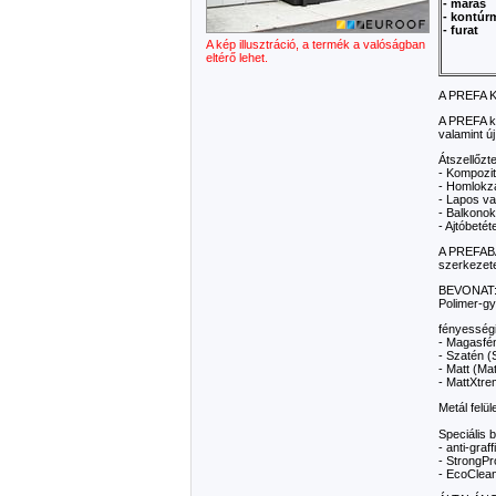
- marás
- kontúr
- furat
A kép illusztráció, a termék a valóságban
eltérő lehet.
A PREFA 
A PREFA k
valamint ú
Átszellőzt
- Kompozit
- Homlokza
- Lapos va
- Balkonok
- Ajtóbeté
A PREFABA
szerkezet
BEVONAT
Polimer-g
fényességi
- Magasfén
- Szatén (
- Matt (Mat
- MattXtre
Metál felü
Speciális 
- anti-graffi
- StrongPr
- EcoClean