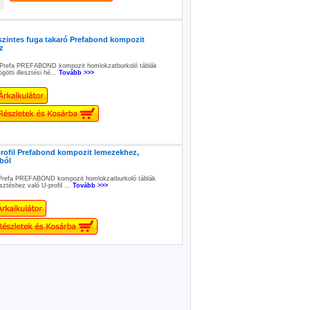
zintes fuga takaró Prefabond kompozit
z
Prefa PREFABOND kompozit homlokzatburkoló táblák
götti illesztési hé...
Tovább >>>
rofil Prefabond kompozit lemezekhez,
ból
Prefa PREFABOND kompozit homlokzatburkoló táblák
esztéshez való U-profil ...
Tovább >>>