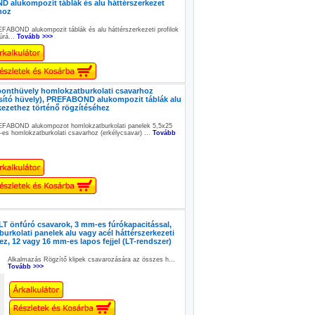
 alukompozit táblák és alu háttérszerkezet
hoz
FABOND alukompozit táblák és alu háttérszerkezeti profilok
úrá...
Tovább >>>
ponthüvely homlokzatburkolati csavarhoz
sító hüvely), PREFABOND alukompozit táblák alu
kezethez történő rögzítéséhez
FABOND alukompozot homlokzatburkolati panelek 5,5x25
es homlokzatburkolati csavarhoz (erkélycsavar) ...
Tovább
T önfúró csavarok, 3 mm-es fúrókapacitással,
urkolati panelek alu vagy acél háttérszerkezeti
ez, 12 vagy 16 mm-es lapos fejjel (LT-rendszer)
Alkalmazás Rögzítő klipek csavarozására az összes h...
Tovább >>>