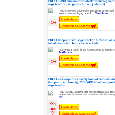
PREFABOND alukompozit táblák feszültségment
rögzítéséhez (szegecsbehúzó fej adapter)
PREFA homlokzatburkolati szegecshez szegecselő t
segédszerszám Anyag: acél A ...
Tovább >>>
-1%
PREFA központosító segédeszköz fúráshoz, alu
táblákhoz és fém háttérszerkezetekhez
Alukompozit táblák és alu háttérszerkezeti profilok e
Tovább >>>
-1%
PREFA csúszópontos hüvely homlokzatburkolati
(központosító hüvely), PREFABOND alukompozit
rögzítéséhez
PREFABOND alukompozot homlokzatburkolati panel
mm-es homlokzatburkolati csavarhoz (erkélycsavar)
>>>
-5%
-10%
250