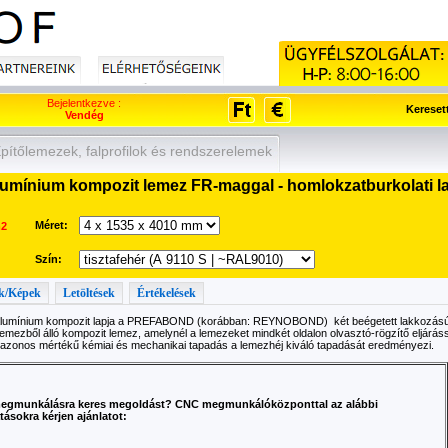
Bejelentkezve :
Kereset
Vendég
ítőlemezek, falprofilok és rendszerelemek
ínium kompozit lemez FR-maggal - homlokzatburkolati
Méret:
2
Szín:
k/Képek
Letöltések
Értékelések
lumínium kompozit lapja a PREFABOND (korábban: REYNOBOND) két beégetett lakkozású
emezből álló kompozit lemez, amelynél a lemezeket mindkét oldalon olvasztó-rögzítő eljárással 
azonos mértékű kémiai és mechanikai tapadás a lemezhéj kiváló tapadását eredményezi.
egmunkálásra keres megoldást? CNC megmunkálóközponttal az alábbi
tásokra kérjen ajánlatot: