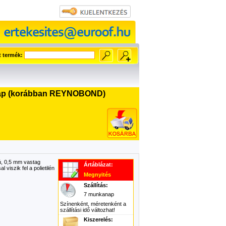
t termék:
 lap (korábban REYNOBOND)
, 0,5 mm vastag
Ártáblázat:
viszik fel a polietilén
Megnyités
Szállítás:
7 munkanap
Színenként, méretenként a
szállítási idő változhat!
Kiszerelés: