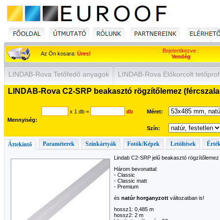
Bejelentkezve :
Az Ön kosara:
Üres!
Vendég
LINDAB-Rova Tetőfedő anyagok
LINDAB-Rova Előkorcolt tetőprof
LINDAB-Rova C2-SRP beakasztó rögzítőlemez (fércszalag)
x 1 db
=
db
Méret:
Mennyiség:
Szín:
Paraméterek
Színkártyák
Fotók/Képek
Letöltések
Érték
Áttekintő
Lindab C2-SRP jelű beakasztó rögzítőlemez S
Három bevonattal:
- Classic
- Classic matt
- Premium
és
natúr horganyzott
változatban is!
hossz1: 0,485 m
hossz2: 2 m