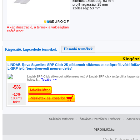
kiterített szélesség: 53 mm
profilmagasság: 25 mm
szélesség: 53 mm
A kép illusztráció, a termék a valóságban
eltérő lehet.
Hasonló termékek
Kiegészítő, kapcsolódó termékek
Kiegész
LINDAB-Rova Seamline SRP Click 25 előkorcolt síklemezes tetőprofil, védőfóliáv
L-SRP jelű [termékegyedi megrendelés]
Lindab SRP Click előkorcolt síklemezes tető A Lindab SRP click tetőprofil a hagyom
helysz&...
Tovább >>>
-5%
-10%
100 m2
felett
Szállítási feltételek
-
Általános Szerződési Feltételek
-
Adatvédel
PERGOLUX.hu
-
Code & design by: