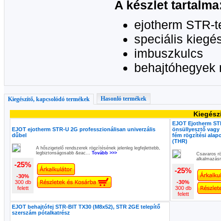
A készlet tartalma
ejotherm STR-t
speciális kiegé
imbuszkulcs
behajtóhegyek
Hasonló termékek
Kiegészítő, kapcsolódó termékek
Kiegész
EJOT Ejotherm STR
EJOT ejotherm STR-U 2G professzionálisan univerzális
önsüllyesztő vagy f
dűbel
fém rögzítési alap
(THR)
A hőszigetelő rendszerek rögzítésének jelenleg legfejlettebb,
legbiztonságosabb &eac...
Tovább >>>
Csavaros rö
alkalmazásra
-25%
-25%
-30%
300 db
-30%
felett
300 db
felett
EJOT behajtófej STR-BIT TX30 (M8x52), STR 2GE telepítő
szerszám pótalkatrész