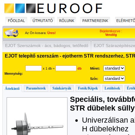
Bejelentkezve :
Az Ön kosara:
Üres!
Vendég
EJOT Szerszámok - ács, bádogos, tetőfedő
EJOT Szárazépítésze
EJOT telepítő szerszám - ejotherm STR rendszerhez, ST
x 1 db
=
db
Méret:
Mennyiség:
Szín:
Paraméterek
Színkártyák
Fotók/Képek
Letöltések
Érték
Áttekintő
Speciális, továbbf
STR dübelek sülly
Univerzálisan 
H dübelekhez