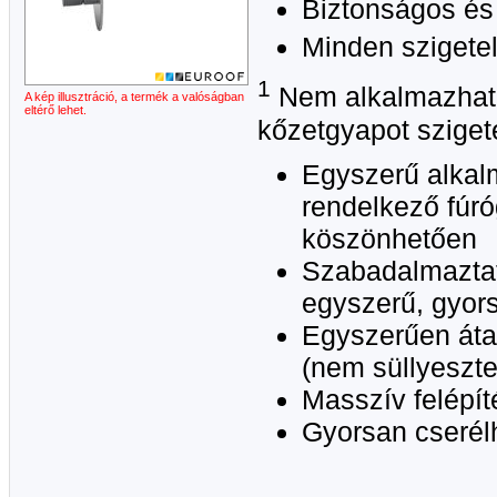
Biztonságos és
Minden szigete
1
Nem alkalmazható
A kép illusztráció, a termék a valóságban
eltérő lehet.
kőzetgyapot szige
Egyszerű alkal
rendelkező fúr
köszönhetően
Szabadalmaztat
egyszerű, gyors
Egyszerűen átal
(nem süllyeszte
Masszív felépít
Gyorsan cserél