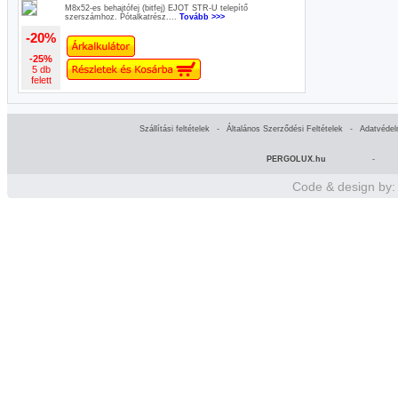
M8x52-es behajtófej (bitfej) EJOT STR-U telepítő
szerszámhoz. Pótalkatrész....
Tovább >>>
-20%
-25%
5 db
felett
Szállítási feltételek
-
Általános Szerződési Feltételek
-
Adatvédel
PERGOLUX.hu
-
Code & design by: