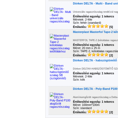
Dörken DELTA - Multi - Band uni
Univerzális ragasztószalag rendkívül na
Értékesítési egység: 1 tekercs
Méretek: 2-féle
Szín: fehér (standard)
Értékelés:
[5]
Masterplast Masterfol Tape-2 ké
MASTERFOL TAPE-2 (kétoldalas ragasztós
Értékesítési egység: 1 tekercs
Méret: 20 mm x 25 m
Szín: TAPE-2, kétoldalas ragasztá
Értékelés:
[2]
Dörken DELTA - habszögtömítő 
Dörken DELTA®-HABSZÖGTÖMÍTŐ SZALA
Értékesítési egység: 1 tekercs
Méretek: 2-féle
Szín: kék
Dörken DELTA - Poly-Band P100 
Alumíniumgőzölt ragasztószalag a Delta-
Értékesítési egység: 1 tekercs
Méret: 100mm*100m
Szín: standard
Értékelés:
[2]