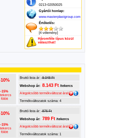
0213-02050025
Gyártói honlap:
www.masterplastgroup.com
Értékelés:
[4 vélemény]
Háromféle típus közül
választhat!
Bruttó lista ár:
9.048 Ft
-10%
8.143 Ft
Webshop ár:
/tekercs
-15%
A legolcsóbb termékváltozat ára!
 tekercs
fölött
Termékváltozatok száma: 4
Bruttó lista ár:
876 Ft
-10%
789 Ft
Webshop ár:
/tekercs
-15%
A legolcsóbb termékváltozat ára!
 tekercs
fölött
Termékváltozatok száma: 1