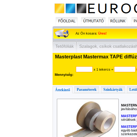
Az Ön kosara:
Üres!
Tetőfóliák
Szalagok, csíkok csatlakozás
Masterplast Mastermax TAPE diffúz
x 1 tekercs
=
Mennyiség:
Paraméterek
Színkártyák
Letö
Áttekintő
MASTERM
javításáho
MASTERF
sérülések 
MASTERF
egyéb bádo
szerkezete