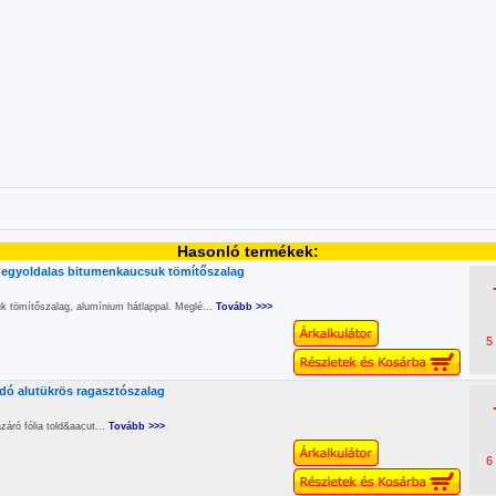
Hasonló termékek:
 egyoldalas bitumenkaucsuk tömítőszalag
k tömítőszalag, alumínium hátlappal. Meglé...
Tovább >>>
5
adó alutükrös ragasztószalag
áró fólia told&aacut...
Tovább >>>
6