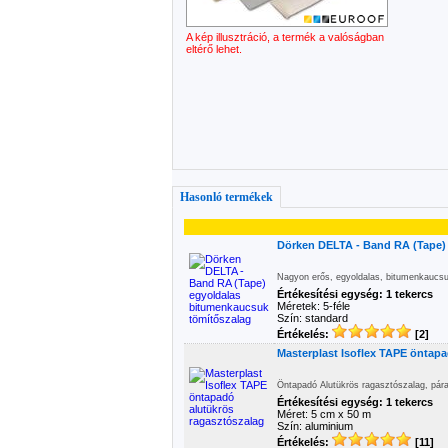
A kép illusztráció, a termék a valóságban
eltérő lehet.
Hasonló termékek
Dörken DELTA - Band RA (Tape)
Nagyon erős, egyoldalas, bitumenkaucsu
Értékesítési egység: 1 tekercs
Méretek: 5-féle
Szín: standard
Értékelés:
[2]
Masterplast Isoflex TAPE öntap
Öntapadó Alutükrös ragasztószalag, páraz
Értékesítési egység: 1 tekercs
Méret: 5 cm x 50 m
Szín: aluminium
Értékelés:
[11]