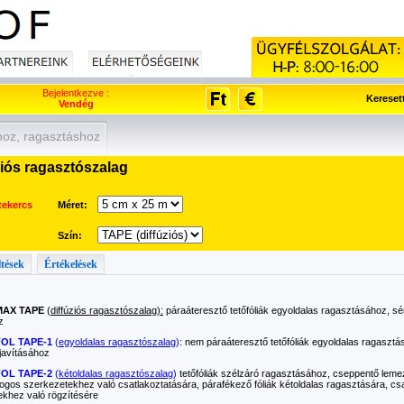
Bejelentkezve :
Kereset
Vendég
hoz, ragasztáshoz
iós ragasztószalag
tekercs
Méret:
Szín:
ltések
Értékelések
AX TAPE
(
diffúziós ragasztószalag):
páraáteresztő tetőfóliák egyoldalas ragasztásához, sé
z
OL TAPE-1
(
egyoldalas ragasztószalag
)
: nem páraáteresztő tetőfóliák egyoldalas ragasztá
javításához
OL TAPE-2
(
kétoldalas ragasztószalag
)
tetőfóliák szélzáró ragasztásához, cseppentő lem
gos szerkezetekhez való csatlakoztatására, párafékező fóliák kétoldalas ragasztására, cs
khez való rögzítésére