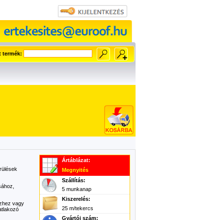
t termék:
Ártáblázat:
rülések
Megnyités
Szállítás:
sához,
5 munkanap
Kiszerelés:
ezhez vagy
25 m/tekercs
atlakozó
Gyártói szám: