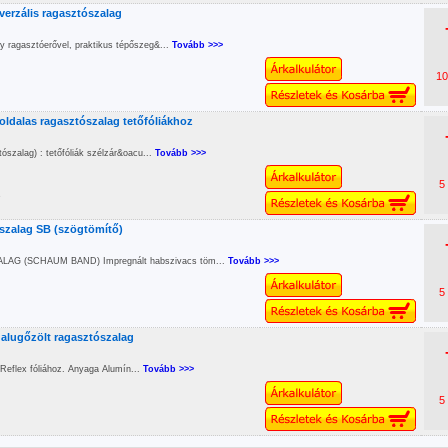
verzális ragasztószalag
gy ragasztóerővel, praktikus tépőszeg&...
Tovább >>>
10
toldalas ragasztószalag tetőfóliákhoz
zalag) : tetőfóliák szélzár&oacu...
Tovább >>>
5
s
szalag SB (szögtömítő)
G (SCHAUM BAND) Impregnált habszivacs töm...
Tovább >>>
5
alugőzölt ragasztószalag
Reflex fóliához. Anyaga Alumín...
Tovább >>>
5