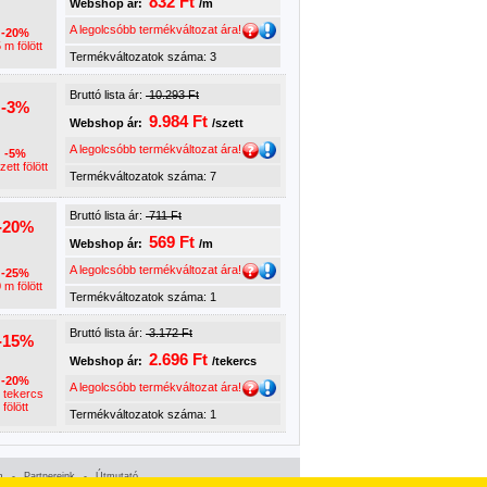
832 Ft
Webshop ár:
/m
A legolcsóbb termékváltozat ára!
-20%
 m fölött
Termékváltozatok száma: 3
Bruttó lista ár:
10.293 Ft
-3%
9.984 Ft
Webshop ár:
/szett
A legolcsóbb termékváltozat ára!
-5%
zett fölött
Termékváltozatok száma: 7
Bruttó lista ár:
711 Ft
-20%
569 Ft
Webshop ár:
/m
A legolcsóbb termékváltozat ára!
-25%
 m fölött
Termékváltozatok száma: 1
Bruttó lista ár:
3.172 Ft
-15%
2.696 Ft
Webshop ár:
/tekercs
-20%
A legolcsóbb termékváltozat ára!
 tekercs
fölött
Termékváltozatok száma: 1
m
-
Partnereink
-
Útmutató