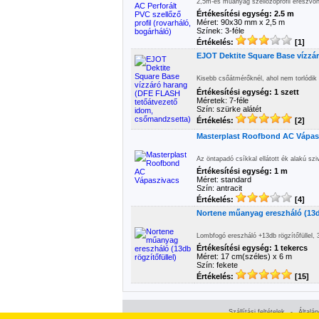
2,5m-es műanyag szellőzőprofil ereszvona
Értékesítési egység: 2.5 m
Méret: 90x30 mm x 2,5 m
Színek: 3-féle
Értékelés:
[1]
EJOT Dektite Square Base vízzá
Kisebb csőátmérőknél, ahol nem torlódik 
Értékesítési egység: 1 szett
Méretek: 7-féle
Szín: szürke alátét
Értékelés:
[2]
Masterplast Roofbond AC Vápas
Az öntapadó csíkkal ellátott ék alakú sz
Értékesítési egység: 1 m
Méret: standard
Szín: antracit
Értékelés:
[4]
Nortene műanyag ereszháló (13db
Lombfogó ereszháló +13db rögzítőfüllel,
Értékesítési egység: 1 tekercs
Méret: 17 cm(széles) x 6 m
Szín: fekete
Értékelés:
[15]
Szállítási feltételek
-
Általá