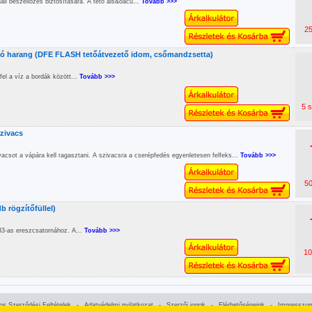
li beszellőzés biztosítására. A tető als&oacu...
Tovább >>>
25
ró harang (DFE FLASH tetőátvezető idom, csőmandzsetta)
fel a víz a bordák között...
Tovább >>>
5 s
zivacs
ivacsot a vápára kell ragasztani. A szivacsra a cserépfedés egyenletesen felfeks...
Tovább >>>
50
 rögzítőfüllel)
 33-as ereszcsatornához. A...
Tovább >>>
10
nos Szerződési Feltételek
-
Adatvédelmi nyilatkozat
-
Szerzői jogok
-
Elérhetőségeink
-
Impresszu