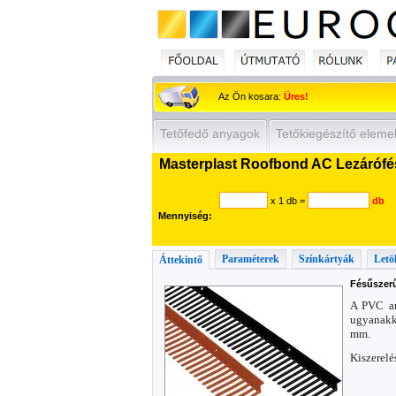
Az Ön kosara:
Üres!
Tetőfedő anyagok
Tetőkiegészítő eleme
Masterplast Roofbond AC Lezárófé
x 1 db
=
db
Mennyiség:
Paraméterek
Színkártyák
Letö
Áttekintő
Fésűszerű
A PVC an
ugyanakk
mm.
Kiszerelé