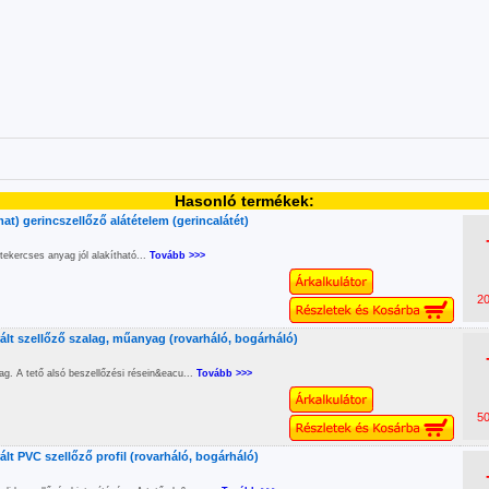
Hasonló termékek:
t) gerincszellőző alátételem (gerincalátét)
 tekercses anyag jól alakítható...
Tovább >>>
20
lt szellőző szalag, műanyag (rovarháló, bogárháló)
g. A tető alsó beszellőzési résein&eacu...
Tovább >>>
50
lt PVC szellőző profil (rovarháló, bogárháló)