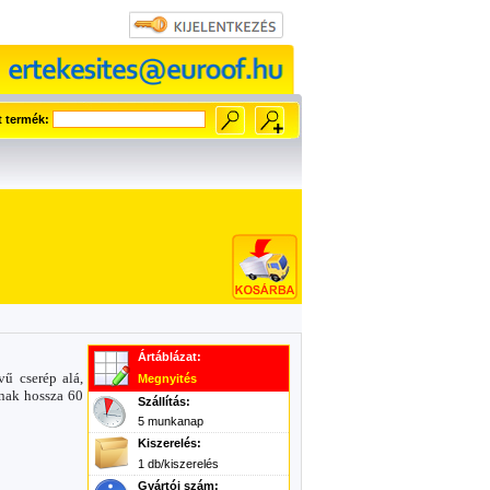
t termék:
Ártáblázat:
ű cserép alá,
Megnyités
inak hossza 60
Szállítás:
5 munkanap
Kiszerelés:
1 db/kiszerelés
Gyártói szám: