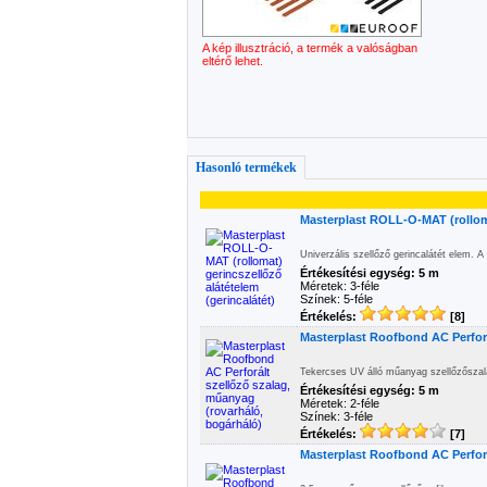
A kép illusztráció, a termék a valóságban
eltérő lehet.
Hasonló termékek
Masterplast ROLL-O-MAT (rolloma
Univerzális szellőző gerincalátét elem. A
Értékesítési egység: 5 m
Méretek: 3-féle
Színek: 5-féle
Értékelés:
[8]
Masterplast Roofbond AC Perforá
Tekercses UV álló műanyag szellőzőszala
Értékesítési egység: 5 m
Méretek: 2-féle
Színek: 3-féle
Értékelés:
[7]
Masterplast Roofbond AC Perforá