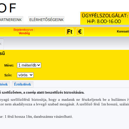
Bejelentkezve :
Kereset
Vendég
k
sű
Méret:
Szín:
ltések
Értékelések
 szellőzőelem, a cserép alatti beszellőzés biztosítására.
yagú szellőzőfésű biztosítja, hogy a madarak ne fészkeljenek be a hullámos ív
or nem akadályozza a levegő szabad mozgását. A szellőző fésű 1m hosszú, szála
se: 1 fésű hossza 1fm, darabszámra vásárolható.