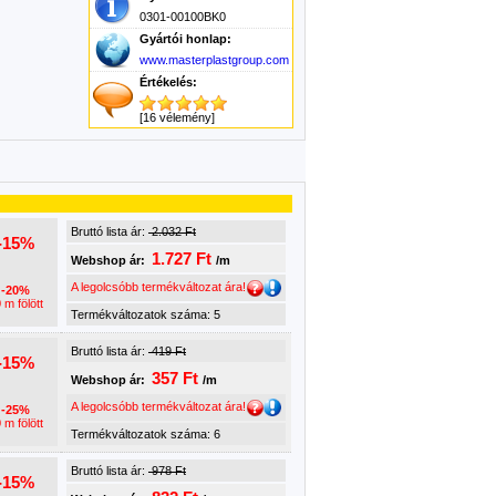
0301-00100BK0
Gyártói honlap:
www.masterplastgroup.com
Értékelés:
[16 vélemény]
Bruttó lista ár:
2.032 Ft
-15%
1.727 Ft
Webshop ár:
/m
A legolcsóbb termékváltozat ára!
-20%
 m fölött
Termékváltozatok száma: 5
Bruttó lista ár:
419 Ft
-15%
357 Ft
Webshop ár:
/m
A legolcsóbb termékváltozat ára!
-25%
 m fölött
Termékváltozatok száma: 6
Bruttó lista ár:
978 Ft
-15%