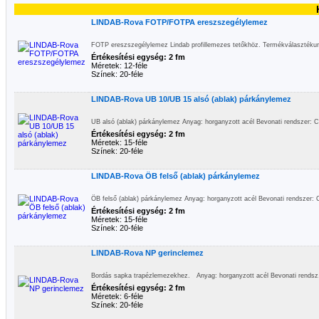
LINDAB-Rova FOTP/FOTPA ereszszegélylemez
FOTP ereszszegélylemez Lindab profillemezes tetőkhöz. Termékválasztéku
Értékesítési egység: 2 fm
Méretek: 12-féle
Színek: 20-féle
LINDAB-Rova UB 10/UB 15 alsó (ablak) párkánylemez
UB alsó (ablak) párkánylemez Anyag: horganyzott acél Bevonati rendszer: C
Értékesítési egység: 2 fm
Méretek: 15-féle
Színek: 20-féle
LINDAB-Rova ÖB felső (ablak) párkánylemez
ÖB felső (ablak) párkánylemez Anyag: horganyzott acél Bevonati rendszer: C
Értékesítési egység: 2 fm
Méretek: 15-féle
Színek: 20-féle
LINDAB-Rova NP gerinclemez
Bordás sapka trapézlemezekhez. Anyag: horganyzott acél Bevonati rendsz
Értékesítési egység: 2 fm
Méretek: 6-féle
Színek: 20-féle