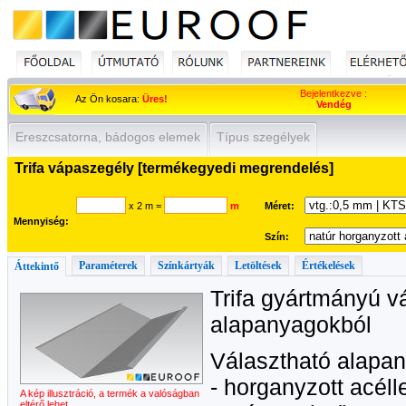
Bejelentkezve :
Az Ön kosara:
Üres!
Vendég
Ereszcsatorna, bádogos elemek
Típus szegélyek
Trifa vápaszegély [termékegyedi megrendelés]
x 2 m
=
m
Méret:
Mennyiség:
Szín:
Paraméterek
Színkártyák
Letöltések
Értékelések
Áttekintő
Trifa gyártmányú v
alapanyagokból
Választható alapa
- horganyzott acél
A kép illusztráció, a termék a valóságban
eltérő lehet.