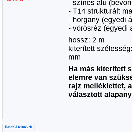
- színes alu (bevon
- T14 strukturált ma
- horgany (egyedi á
- vörösréz (egyedi á
hossz: 2 m
kiterített széless
mm
Ha más kiterített
elemre van szüksé
rajz melléklettet,
választott alapan
Hasonló termékek