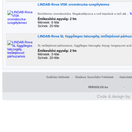
LINDAB-Rova VISK oromdeszka-szegélylemez
Borítólemez oromdeszkára. Megakadályozza a szél bejutását a tető al&...
T
Értékesítési egység: 2 fm
Méretek: 6-féle
Színek: 20-féle
LINDAB-Rova SL függőleges falszegély, tetőlejtéssel párhu
SL tetőlejtéssel párhuzamos, függőleges falszegély Anyag: horganyzott acél
Értékesítési egység: 2 fm
Méretek: 3-féle
Színek: 20-féle
Szállítási feltételek
-
Általános Szerződési Feltételek
-
Adatvédel
PERGOLUX.hu
-
Code & design by: