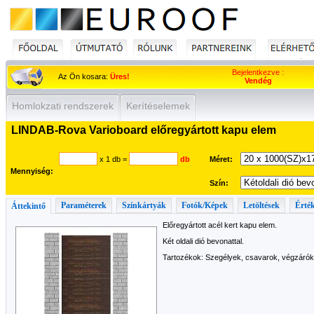
Bejelentkezve :
Az Ön kosara:
Üres!
Vendég
Homlokzati rendszerek
Kerítéselemek
LINDAB-Rova Varioboard előregyártott kapu elem
x 1 db
=
db
Méret:
Mennyiség:
Szín:
Paraméterek
Színkártyák
Fotók/Képek
Letöltések
Érték
Áttekintő
Előregyártott acél kert kapu elem.
Két oldali dió bevonattal.
Tartozékok: Szegélyek, csavarok, végzárók