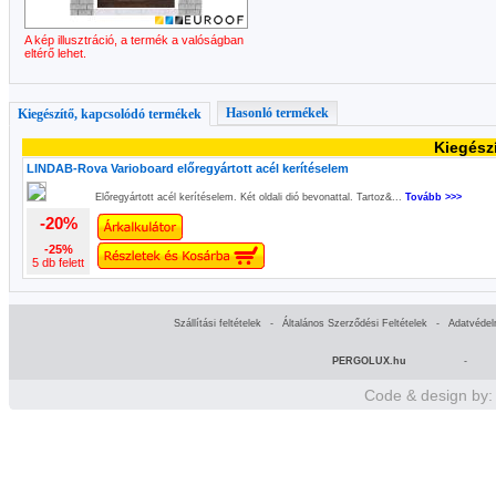
A kép illusztráció, a termék a valóságban
eltérő lehet.
Hasonló termékek
Kiegészítő, kapcsolódó termékek
Kiegész
LINDAB-Rova Varioboard előregyártott acél kerítéselem
Előregyártott acél kerítéselem. Két oldali dió bevonattal. Tartoz&...
Tovább >>>
-20%
-25%
5 db felett
Szállítási feltételek
-
Általános Szerződési Feltételek
-
Adatvédel
PERGOLUX.hu
-
Code & design by: