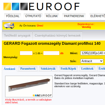
Bejelentkezve :
Az Ön kosara:
Üres!
Vendég
Tetőfedő anyagok
Cseréphatású könnyű lemezek
GERARD Fogazott oromszegély Diamant profilhoz 140
x 1 db
=
db
Méret:
Mennyiség:
Szín:
Paraméterek
Színkártyák
Fotók/Képek
Letöltések
Érték
Áttekintő
Gerard fogazott oromszegély, Gerard Diaman
Balos és jobbos kivitelben kapható.
Standard box barge fedőelem, magassága: 1
elemekre van szükség
A kép illusztráció, a termék a valóságban
eltérő lehet.