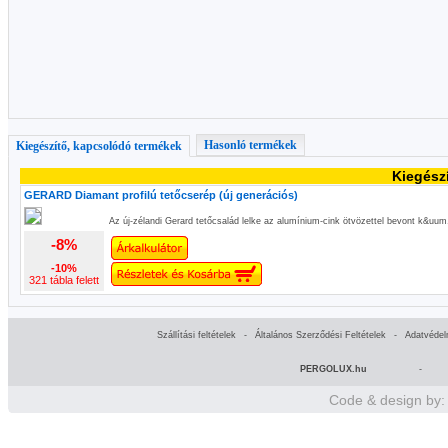
Hasonló termékek
Kiegészítő, kapcsolódó termékek
Kiegész
GERARD Diamant profilú tetőcserép (új generációs)
Az új-zélandi Gerard tetőcsalád lelke az alumínium-cink ötvözettel bevont k&uum
-8%
-10%
321 tábla felett
Szállítási feltételek
-
Általános Szerződési Feltételek
-
Adatvédel
PERGOLUX.hu
-
Code & design by: