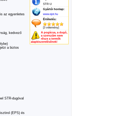
STR-U
Gyártói honlap:
és az egyenletes
www.ejot.hu
Értékelés:
[3 vélemény]
onság, kedvező
A pogácsa, a dugó,
a szerszám nem
része a termék
alapkiszerelésének!
elybe)
elzi a biztos
űbel STR-dugóval
isztirol (EPS) és