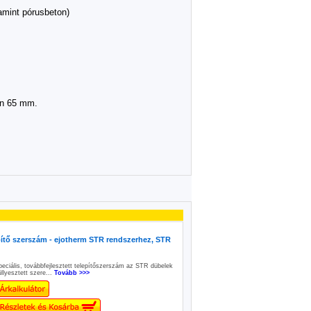
amint pórusbeton)
an 65 mm.
ítő szerszám - ejotherm STR rendszerhez, STR
peciális, továbbfejlesztett telepítőszerszám az STR dübelek
üllyesztett szere...
Tovább >>>