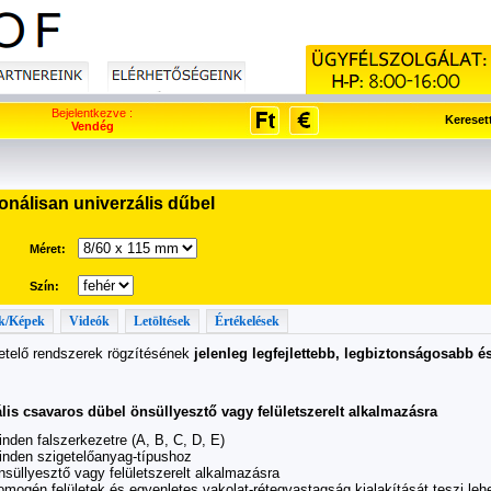
Bejelentkezve :
Kereset
Vendég
nálisan univerzális dűbel
Méret:
Szín:
k/Képek
Videók
Letöltések
Értékelések
etelő rendszerek rögzítésének
jelenleg legfejlettebb, legbiztonságosabb 
lis csavaros dübel önsüllyesztő vagy felületszerelt alkalmazásra
nden falszerkezetre (A, B, C, D, E)
inden szigetelőanyag-típushoz
süllyesztő vagy felületszerelt alkalmazásra
mogén felületek és egyenletes vakolat-rétegvastagság kialakítását teszi leh