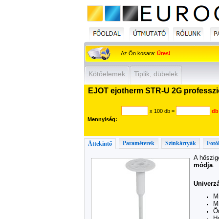
Az Ön kosara:
Üres!
Kötőelemek
Tiplik, dübelek
EJOT ejotherm STR-U 2G professzio
x 100 db
=
db
Mennyiség:
Paraméterek
Színkártyák
Fotó
Áttekintő
A hőszig
módja
.
Univerzá
Mi
M
Ön
Ho