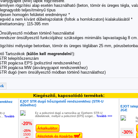
sványgyapot (MW) lapok rögzítésére.
rmilyen rögzítési alap esetén használható (beton, tömör és üreges tégla, val
 legnagyobb teljesítményű típus
eljesen homogén felületet eredményez *
gvéd a nem kívánt dűbelrajzolatok (foltok a homlokzaton) kialakulásától *
érettartomány: 115-395 mm
 Önsüllyesztő módban történő használattal
 rendszer önsüllyesztő funkciójához szükséges minimális lapvastagság 8 cm.
rögzítési mélysége betonban, tömör és üreges téglában 25 mm, pórusbetonb
tő Tartozékok (
külön kell megrendelni
!):
TR telepítőszerszám
R pogácsa EPS (polisztirol rendszerekhez)
TR pogácsa MW (ásványgyapot rendszerekhez)
TR dugó (nem önsüllyesztő módban történő használathoz
)
kek
Kiegészítő, kapcsolódó termékek:
EJOT STR dugó hőszigetelő rendszerekhez (STR-U
zerekhez
dűbelhez)
EJOT telep
2GE
Ez a polisztirol dugó a tartozéka az Ejotherm STR-U
TR-U
dűbeleknek, mellyel a polisztirol (EPS) sziget...
Tovább >>>
o...
Tovább
S
s
-20%
-25%
-30%
1500