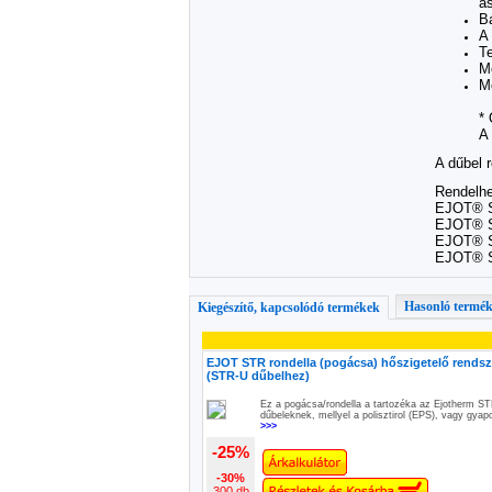
á
Bá
A
T
Me
M
*
A
A dűbel 
Rendelhe
EJOT® S
EJOT® ST
EJOT® S
EJOT® S
Hasonló termé
Kiegészítő, kapcsolódó termékek
EJOT STR rondella (pogácsa) hőszigetelő rends
(STR-U dűbelhez)
Ez a pogácsa/rondella a tartozéka az Ejotherm S
dűbeleknek, mellyel a polisztirol (EPS), vagy gyap
>>>
-25%
-30%
300 db