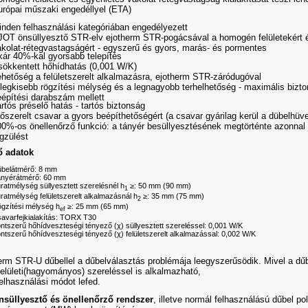
urópai műszaki engedéllyel (ETA)
inden felhasználási kategóriában engedélyezett
JOT önsüllyesztő STR-elv ejotherm STR-pogácsával a homogén felületekért 
akolat-rétegvastagságért - egyszerű és gyors, marás- és pormentes
kár 40%-kal gyorsabb telepítés
sökkentett hőhídhatás (0,001 W/K)
ehetőség a felületszerelt alkalmazásra, ejotherm STR-záródugóval
 legkisebb rögzítési mélység és a legnagyobb terhelhetőség - maximális bizt
eépítési darabszám mellett
rtós préselő hatás - tartós biztonság
őszerelt csavar a gyors beépíthetőségért (a csavar gyárilag kerül a dübelhüv
0%-os önellenőrző funkció: a tányér besüllyesztésének megtörténte azonnal j
gzülést
ő adatok
belátmérő: 8 mm
nyérátmérő: 60 mm
ratmélység süllyesztett szerelésnél h
≥: 50 mm (90 mm)
1
ratmélység felületszerelt alkalmazásnál h
≥: 35 mm (75 mm)
2
gzítési mélység h
≥: 25 mm (65 mm)
ef
avarfejkialakítás: TORX T30
ntszerű hőhídveszteségi tényező (
χ
) süllyesztett szereléssel: 0,001 W/K
ntszerű hőhídveszteségi tényező (
χ
) felületszerelt alkalmazással: 0,002 W/K
erm STR-U dűbellel a dűbelválasztás problémája leegyszerűsödik. Mivel a d
 felületi(hagyományos) szereléssel is alkalmazható,
elhasználási módot lefed.
nsüllyesztő és önellenőrző rendszer
, illetve normál felhasználású dűbel pol