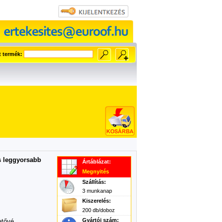
t termék:
és leggyorsabb
Ártáblázat:
Megnyités
Szállítás:
3 munkanap
Kiszerelés:
200 db/doboz
Gyártói szám:
etővé