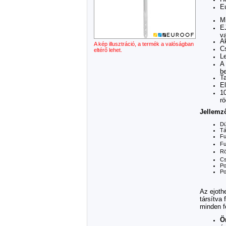
E
M
E
v
A
A kép illusztráció, a termék a valóságban
C
eltérő lehet.
L
A
b
Ta
El
10
rö
Jellemz
Dü
Tá
Fu
Fu
Rö
Cs
Po
Po
Az ejoth
társítva
minden f
Ö