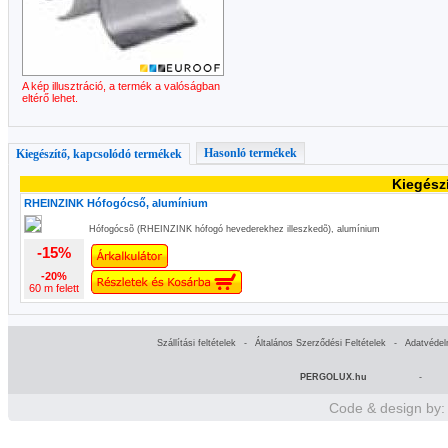
A kép illusztráció, a termék a valóságban
eltérő lehet.
Hasonló termékek
Kiegészítő, kapcsolódó termékek
Kiegész
RHEINZINK Hófogócső, alumínium
Hófogócsõ (RHEINZINK hófogó hevederekhez illeszkedõ), alumínium
-15%
-20%
60 m felett
Szállítási feltételek
-
Általános Szerződési Feltételek
-
Adatvédel
PERGOLUX.hu
-
Code & design by: