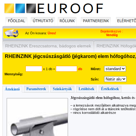
Bejelentkezve :
Az Ön kosara:
Üres!
Vendég
RHEINZINK Ereszcsatorna, bádogos elemek
RHEINZINK Hófogók
RHEINZINK jégcsúszásgátló (jégkarom) elem hófogóhoz, 
x 1 db
=
db
Méret:
Mennyiség:
Szín:
Paraméterek
Színkártyák
Letöltések
Értékelések
Áttekintő
Jégcsúszásgátló elem hófogóhoz, kettős 
– a lemezsávok mezőjében alkalmazva mega
– rögzítése nem döfi át a titáncink tetőfe
– nincs korrodálódó alkatrésze