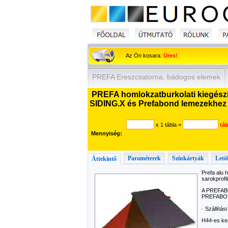
Az Ön kosara:
Üres!
PREFA Ereszcsatorna, bádogos elemek
PREFA homlokzatburkolati kiegészít
SIDING.X és Prefabond lemezekhez
x 1 tábla
=
táb
Mennyiség:
Paraméterek
Színkártyák
Letö
Áttekintő
Prefa alu
sarokprofi
A PREFABO
PREFABOND
· Szállítá
H44-es ke