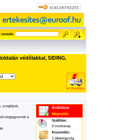
t termék:
oldalán védőlakkal, SIDING,
, szegélyek,
Ártáblázat:
Megnyités
ából megegyeznek a
Szállítás:
8 munkanap
ap.
Kiszerelés:
1 tábla/egység