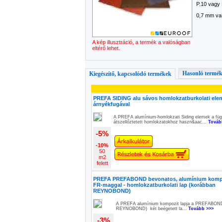
P.10 vagy 
0,7 mm va
A kép illusztráció, a termék a valóságban
eltérő lehet.
Hasonló termé
Kiegészítő, kapcsolódó termékek
PREFA SIDING alu sávos homlokzatburkolati ele
árnyékfugával
A PREFA alumínium-homlokzati Siding elemek a füg
átszellőztetett homlokzatokhoz haszn&aac...
Továb
-5%
-10%
50
m2
felett
PREFA PREFABOND bevonatos, alumínium komp
FR-maggal - homlokzatburkolati lap (korábban
REYNOBOND)
A PREFA alumínium kompozit lapja a PREFABOND
REYNOBOND) két beégetett la...
Tovább >>>
-3%