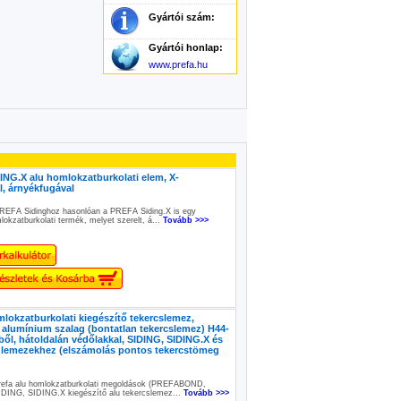
Gyártói szám:
Gyártói honlap:
www.prefa.hu
NG.X alu homlokzatburkolati elem, X-
l, árnyékfugával
REFA Sidinghoz hasonlóan a PREFA Siding.X is egy
lokzatburkolati termék, melyet szerelt, á...
Tovább >>>
okzatburkolati kiegészítő tekercslemez,
alumínium szalag (bontatlan tekercslemez) H44-
ből, hátoldalán védőlakkal, SIDING, SIDING.X és
 lemezekhez (elszámolás pontos tekercstömeg
refa alu homlokzatburkolati megoldások (PREFABOND,
IDING, SIDING.X kiegészítő alu tekercslemez...
Tovább >>>