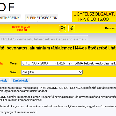
Bejelentkezve :
Kereset
Vendég
PREFA Síklemezek, tekercsek és kiegészítő elemeik
ő, bevonatos, alumínium táblalemez H44-es ötvözetből, hát
la
Méret:
Szín:
ltések
Értékelések
 homlokzatburkolati megoldások (PREFABOND, SIDING, SIDING.X kiegészítő alu táblalemeze
lok, egyedi kapcsolatok kialakításához.
ND alumínium kompozit lemez kiegészítő szalagjai felület- és bevonatminőség szempontj
 alumínium kompozit lemezzel.
si határidő kiegészítő tekercseknél stukkó kivitelben és 1,2 mm vastagsággal: min.10 munkan
ménységű alumínium ötvözet