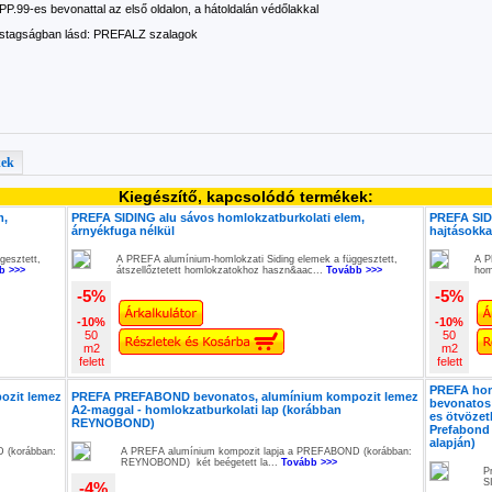
PP.99-es bevonattal az első oldalon, a hátoldalán védőlakkal
stagságban lásd: PREFALZ szalagok
kek
Kiegészítő, kapcsolódó termékek:
m,
PREFA SIDING alu sávos homlokzatburkolati elem,
PREFA SIDI
árnyékfuga nélkül
hajtásokka
gesztett,
A PREFA alumínium-homlokzati Siding elemek a függesztett,
A P
b >>>
átszellőztetett homlokzatokhoz haszn&aac...
Tovább >>>
hom
-5%
-5%
-10%
-10%
50
50
m2
m2
felett
felett
PREFA homl
ozit lemez
PREFA PREFABOND bevonatos, alumínium kompozit lemez
bevonatos 
A2-maggal - homlokzatburkolati lap (korábban
es ötvözet
REYNOBOND)
Prefabond
alapján)
 (korábban:
A PREFA alumínium kompozit lapja a PREFABOND (korábban:
REYNOBOND) két beégetett la...
Tovább >>>
P
S
-4%