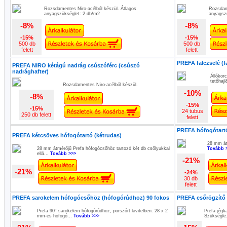
Rozsdamentes Niro-acélból készül. Átlagos
Rozsdame
anyagszükséglet: 2 db/m2
anyagsz
-8%
-8%
-15%
-15%
500 db
500 db
felett
felett
PREFA falczselé (fa
PREFA NIRO kétágú nadrág csúszóférc (csúszó
nadrághafter)
Állókor
tetőhajl
Rozsdamentes Niro-acélból készül.
-10%
-8%
-15%
-15%
24 tubus
250 db felett
felett
PREFA hófogótartó 
PREFA kétcsöves hófogótartó (kétrudas)
28 mm átm
28 mm átmérőjű Prefa hófogócsőhöz tartozó két db csőlyukkal
Tovább 
ellá...
Tovább >>>
-21%
-21%
-24%
30 db
felett
PREFA sarokelem hófogócsőhöz (hófogórúdhoz) 90 fokos
PREFA csőrögzítő 
Prefa 90° sarokelem hófogórúdhoz, porszórt kivitelben. 28 x 2
Prefa jég
mm-es hofogó...
Tovább >>>
Szükségle