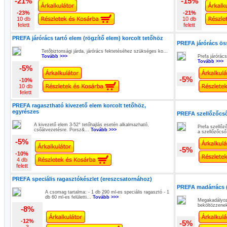
-21%
-15%
-23%
-21%
10 db
10 db
felett
felett
PREFA járórács tartó elem (rögzítő elem) korcolt tetőhöz
PREFA járórács öss
Tetőbiztonsági járda, járórács fektetéséhez szükséges ko...
Tovább >>>
Prefa járórác
Tovább >>>
-5%
-5%
-10%
10 db
felett
PREFA ragasztható kivezető elem korcolt tetőhöz,
egyrészes
PREFA szellőzőcs
A kivezető elem 3-52° tetőhajlás esetén alkalmazható,
Prefa szellőz
csőátvezetésre. Porsz&...
Tovább >>>
a szellőzőcső
-5%
-5%
-10%
4 db
felett
PREFA speciális ragasztókészlet (ereszcsatornához)
PREFA madárrács (
A csomag tartalma: - 1 db 290 ml-es speciális ragasztó - 1
db 60 ml-es felületti...
Tovább >>>
Megakadályoz
beköltözzenek
-8%
-12%
-5%