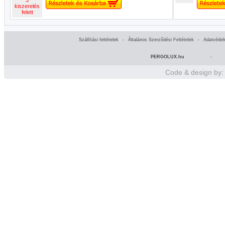
3
kiszerelés
felett
Szállítási feltételek
-
Általános Szerződési Feltételek
-
Adatvédel
PERGOLUX.hu
-
Code & design by: