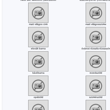
matt világos cink
matt világosszürke
eloxált barna
óvárosi rózsafa-rózsaszí
kávébarna
rezedazöld
opálzöld
szürkészöld