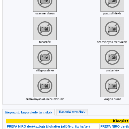
szavannabézs
pasztell türkiz
türkizkék
szabványos mentazöld
világosszürke
enciánkék
szabványos alumíniumszürke
világos bronz
Hasonló termékek
Kiegészítő, kapcsolódó termékek
Kiegész
PREFA NIRO derékszögű állóhafter (állóférc, fix hafter)
PREFA NIRO deréks