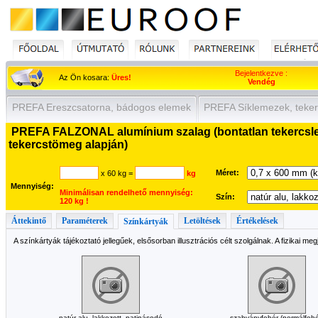
Bejelentkezve :
Az Ön kosara:
Üres!
Vendég
PREFA Ereszcsatorna, bádogos elemek
PREFA Síklemezek, teker
PREFA FALZONAL alumínium szalag (bontatlan tekercsle
tekercstömeg alapján)
Méret:
x 60 kg
=
kg
Mennyiség:
Minimálisan rendelhető mennyiség:
Szín:
120 kg !
Áttekintő
Paraméterek
Letöltések
Értékelések
Színkártyák
A színkártyák tájékoztató jellegűek, elsősorban illusztrációs célt szolgálnak. A fizikai me
natúr alu, lakkozott, patinásodó
szabványfehér (normálfehé