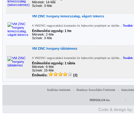
Méretek: 14-féle
Színek: 3-féle
VM ZINC horgany lemezszalag, vágott tekercs
A VMZINC nagyszabású kutatatási és fejlesztési projektjeit az épít&e...
Tovább 
Értékesítési egység: 1 fm
Méretek: 2-féle
Színek: 3-féle
VM ZINC horgany táblalemez
A VMZINC nagyszabású kutatatási és fejlesztési projektjeit az épít&e...
Tovább 
Értékesítési egység: 1 tábla
Méretek: 6-féle
Színek: 15-féle
Értékelés:
[2]
Szállítási feltételek
-
Általános Szerződési Feltételek
-
Adatvédel
PERGOLUX.hu
-
Code & design by: