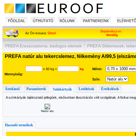
Bejelentkezve :
Az Ön kosara:
Üres!
Vendég
PREFA Ereszcsatorna, bádogos elemek
PREFA Síklemezek, teker
PREFA natúr alu tekercslemez, félkemény Al99,5 (elszám
x 60 kg
=
kg
Méret:
Mennyiség:
Szín:
Áttekintő
Paraméterek
Letöltések
Értékelések
Színkártyák
A színkártyák tájékoztató jellegűek, elsősorban illusztrációs célt szolgálnak. A fizikai me
Natúr alu
Hasonló termékek