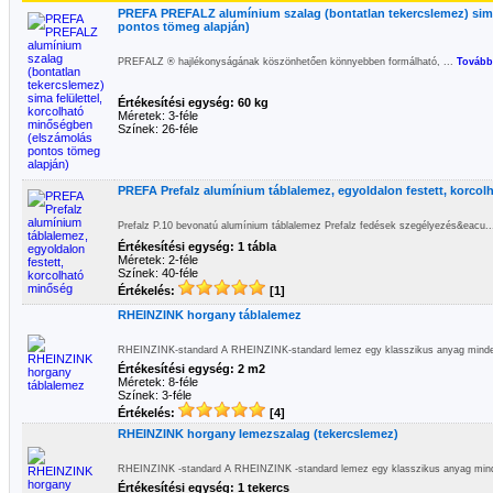
PREFA PREFALZ alumínium szalag (bontatlan tekercslemez) sima
pontos tömeg alapján)
PREFALZ ® hajlékonyságának köszönhetően könnyebben formálható, ...
Tovább
Értékesítési egység: 60 kg
Méretek: 3-féle
Színek: 26-féle
PREFA Prefalz alumínium táblalemez, egyoldalon festett, korco
Prefalz P.10 bevonatú alumínium táblalemez Prefalz fedések szegélyezés&eacu.
Értékesítési egység: 1 tábla
Méretek: 2-féle
Színek: 40-féle
Értékelés:
[1]
RHEINZINK horgany táblalemez
RHEINZINK-standard A RHEINZINK-standard lemez egy klasszikus anyag mindenfé
Értékesítési egység: 2 m2
Méretek: 8-féle
Színek: 3-féle
Értékelés:
[4]
RHEINZINK horgany lemezszalag (tekercslemez)
RHEINZINK -standard A RHEINZINK -standard lemez egy klasszikus anyag minden
Értékesítési egység: 1 tekercs