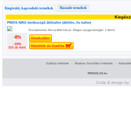
Hasonló termékek
Kiegészítő, kapcsolódó termékek
Kiegész
PREFA NIRO derékszögű állóhafter (állóférc, fix hafter)
Rozsdamentes Niro-acélból készül. Átlagos anyagszükséglet: 2 db/m2
-8%
-15%
500 db felett
Szállítási feltételek
-
Általános Szerződési Feltételek
-
Adatvédel
PERGOLUX.hu
-
Code & design by: