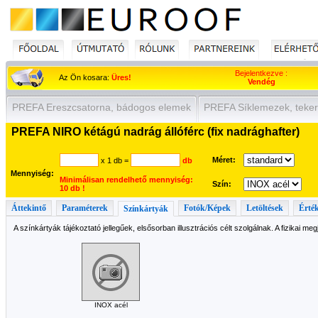
Bejelentkezve :
Az Ön kosara:
Üres!
Vendég
PREFA Ereszcsatorna, bádogos elemek
PREFA Síklemezek, teker
PREFA NIRO kétágú nadrág állóférc (fix nadrághafter)
Méret:
x 1 db
=
db
Mennyiség:
Minimálisan rendelhető mennyiség:
Szín:
10 db !
Áttekintő
Paraméterek
Fotók/Képek
Letöltések
Érték
Színkártyák
A színkártyák tájékoztató jellegűek, elsősorban illusztrációs célt szolgálnak. A fizikai me
INOX acél